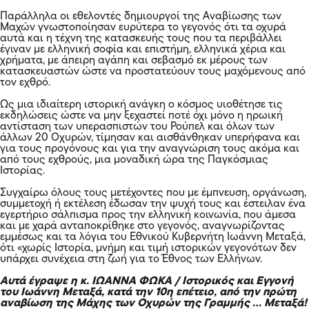
Παράλληλα οι εθελοντές δημιουργοί της Αναβίωσης των
Μαχών γνωστοποίησαν ευρύτερα το γεγονός ότι τα οχυρά
αυτά και η τέχνη της κατασκευής τους που τα περιβάλλει
έγιναν με ελληνική σοφία και επιστήμη, ελληνικά χέρια και
χρήματα, με άπειρη αγάπη και σεβασμό εκ μέρους των
κατασκευαστών ώστε να προστατεύουν τους μαχόμενους από
τον εχθρό.
Ως μια ιδιαίτερη ιστορική ανάγκη ο κόσμος υιοθέτησε τις
εκδηλώσεις ώστε να μην ξεχαστεί ποτέ όχι μόνο η ηρωική
αντίσταση των υπερασπιστών του Ρούπελ και όλων των
άλλων 20 Οχυρών, τίμησαν και αισθάνθηκαν υπερήφανα και
για τους προγόνους και για την αναγνώριση τους ακόμα και
από τους εχθρούς, μια μοναδική ώρα της Παγκόσμιας
Ιστορίας.
Συγχαίρω όλους τους μετέχοντες που με έμπνευση, οργάνωση,
συμμετοχή ή εκτέλεση έδωσαν την ψυχή τους και έστειλαν ένα
εγερτήριο σάλπισμα προς την ελληνική κοινωνία, που άμεσα
και με χαρά ανταποκρίθηκε στο γεγονός, αναγνωρίζοντας
εμμέσως και τα λόγια του Εθνικού Κυβερνήτη Ιωάννη Μεταξά,
ότι «χωρίς Ιστορία, μνήμη και τιμή ιστορικών γεγονότων δεν
υπάρχει συνέχεια στη ζωή για το Έθνος των Ελλήνων.
Αυτά έγραψε η κ. ΙΩΑΝΝΑ ΦΩΚΑ / Ιστορικός και Εγγονή
του Ιωάννη Μεταξά, κατά την 10η επέτειο, από την πρώτη
αναβίωση της Μάχης των Οχυρών της Γραμμής … Μεταξά!