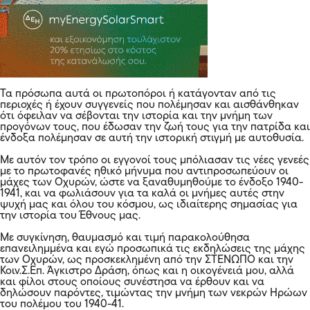
Τα πρόσωπα αυτά οι πρωτοπόροι ή κατάγονταν από τις
περιοχές ή έχουν συγγενείς που πολέμησαν και αισθάνθηκαν
ότι όφειλαν να σέβονται την ιστορία και την μνήμη των
προγόνων τους, που έδωσαν την ζωή τους για την πατρίδα και
ένδοξα πολέμησαν σε αυτή την ιστορική στιγμή με αυτοθυσία.
Με αυτόν τον τρόπο οι εγγονοί τους μπόλιασαν τις νέες γενεές
με το πρωτοφανές ηθικό μήνυμα που αντιπροσωπεύουν οι
μάχες των Οχυρών, ώστε να ξαναθυμηθούμε το ένδοξο 1940-
1941, και να φωλιάσουν για τα καλά οι μνήμες αυτές στην
ψυχή μας και όλου του κόσμου, ως ιδιαίτερης σημασίας για
την ιστορία του Έθνους μας.
Με συγκίνηση, θαυμασμό και τιμή παρακολούθησα
επανειλημμένα και εγώ προσωπικά τις εκδηλώσεις της μάχης
των Οχυρών, ως προσκεκλημένη από την ΣΤΕΝΩΠΟ και την
Κοιν.Σ.Επ. Άγκιστρο Δράση, όπως και η οικογένειά μου, αλλά
και φίλοι στους οποίους συνέστησα να έρθουν και να
δηλώσουν παρόντες, τιμώντας την μνήμη των νεκρών Ηρώων
του πολέμου του 1940-41.