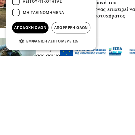
ΛΕΙΤΟΥΡΓΙΚΌΤΗΤΑΣ
«Κάτι απέσπασε την προσοχή του
οδηγού»: Πραγματογνώμονας επιχειρεί να
ΜΗ ΤΑΞΙΝΟΜΗΜΈΝΑ
ρίξει φως στα αίτια του δυστυχήματος
στις Σέρρες
ΑΠΟΔΟΧΉ ΌΛΩΝ
ΑΠΌΡΡΙΨΗ ΌΛΩΝ
πριν 1 ώρα
ΕΜΦΆΝΙΣΗ ΛΕΠΤΟΜΕΡΕΙΏΝ
Μόδα
10 συμβουλές για να διατηρείτε τα ρούχα
σας σαν καινούργια
πριν 1 ώρα
Ψυχαγωγία
Αθλητικά
Ισπανία – Ελλάδα 96-86: Στην παράταση
«λύγισε» η Εθνική Παίδων στην πρεμιέρα
του Eurobasket U16
πριν 1 ώρα
Επικαιρότητα
Καιρός αύριο: Άνεμοι 5 μποφόρ στην