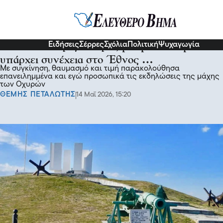
Σχόλια και...άλλα
Ειδήσεις
Σέρρες
Σχόλια
Πολιτική
Ψυχαγωγία
Ρούπελ - Χωρίς Ιστορία, μνήμη και τιμή δεν
υπάρχει συνέχεια στο Έθνος …
Με συγκίνηση, θαυμασμό και τιμή παρακολούθησα
επανειλημμένα και εγώ προσωπικά τις εκδηλώσεις της μάχης
των Οχυρών
ΘΕΜΗΣ ΠΕΤΑΛΩΤΗΣ
14 Μαΐ 2026, 15:20