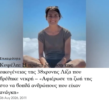
Επικαιρότητα
Κυψέλη: Η πρώτη δήλωση της
οικογένειας της 38χρονης Λίζα που
βρέθηκε νεκρή – «Αφιέρωσε τη ζωή της
στο να βοηθά ανθρώπους που είχαν
ανάγκη»
06 Αυγ 2026, 20:11