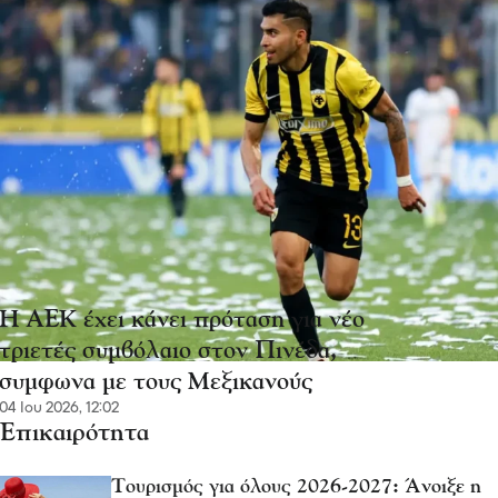
Η ΑΕΚ έχει κάνει πρόταση για νέο
τριετές συμβόλαιο στον Πινέδα,
συμφωνα με τους Μεξικανούς
04 Ιου 2026, 12:02
Επικαιρότητα
Τουρισμός για όλους 2026-2027: Άνοιξε η