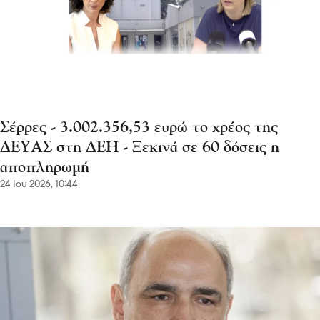
τα φώτα της» – Επενδύσεις, τουρισμός και
νέα εποχή για τις Σέρρες
06 Αυγ 2026, 18:18
Αμφίπολη
Κρούσμα Ιού Δυτικού Νείλου στο Δήμο Ν.
Ζίχνης- Αμφίπολη περιοχή "υψηλού
κινδύνου"
Σέρρες - 3.002.356,53 ευρώ το χρέος της
06 Αυγ 2026, 15:11
Αμφίπολη
ΔΕΥΑΣ στη ΔΕΗ - Ξεκινά σε 60 δόσεις η
αποπληρωμή
24 Ιου 2026, 10:44