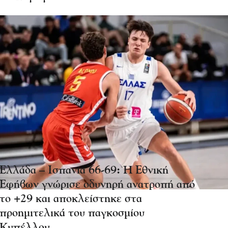
Ελλάδα – Ισπανία 66-69: Η Εθνική
Εφήβων γνώρισε οδυνηρή ανατροπή από
το +29 και αποκλείστηκε στα
προημιτελικά του παγκοσμίου
Κυπέλλου