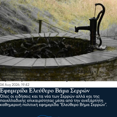
Μυτιλήνη: Νεκρός σε πηγάδι 52χρονος -
Έρευνα για τα αίτια του συμβάντος
04 Αυγ 2026, 19:42
Εφημερίδα Ελεύθερο Βήμα Σερρών
Όλες οι ειδήσεις και τα νέα των Σερρών αλλά και της
πανελλαδικής επικαιρότητας μέσα από την ανεξάρτητη
καθημερινή πολιτική εφημερίδα "Ελεύθερο Βήμα Σερρών".