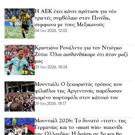
Η ΑΕΚ έχει κάνει πρόταση για νέο
τριετές συμβόλαιο στον Πινέδα,
συμφωνα με τους Μεξικανούς
04 Ιου 2026, 12:02
Κριστιάνο Ρονάλντο για τον Ντιόγκο
Ζότα: Όλοι αισθανθήκαμε ότι ήταν μαζί
μας
03 Ιου 2026, 18:24
Μουντιάλ: Ο ξεχωριστός τρόπος που
φίλαθλοι της Αργεντινής παρέδωσαν
χαμένο πορτοφόλι στον κάτοχό του
29 Ιου 2026, 18:17
Μουντιάλ 2026: Το δυνατό «τεστ» της
Γερμανίας και το «must win» παιχνίδι
της Ολλανδίας Η δράση σε 5ο και 6ο