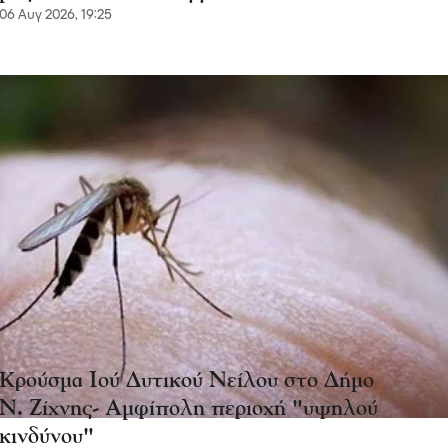
06 Αυγ 2026, 19:25
Κρούσμα Ιού Δυτικού Νείλου στο Δήμο
Ν. Ζίχνης- Αμφίπολη περιοχή "υψηλού
κινδύνου"