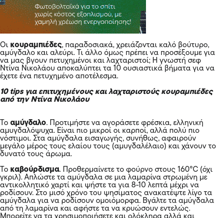
Οι
κουραμπιέδες
, παραδοσιακά, χρειάζονται καλό βούτυρο,
αμύγδαλο και αλεύρι. Τι άλλο όμως πρέπει να προσέξουμε για
να μας βγουν πετυχημένοι και λαχταριστοί; Η γνωστή σεφ
Ντίνα Νικολάου αποκαλύπτει τα 10 ουσιαστικά βήματα για να
έχετε ένα πετυχημένο αποτέλεσμα.
10 tips για επιτυχημένους και λαχταριστούς κουραμπιέδες
από την Ντίνα Νικολάου
Το
αμύγδαλο
. Προτιμήστε να αγοράσετε φρέσκια, ελληνική
αμυγδαλόψυχα. Είναι πιο μικροί οι καρποί, αλλά πολύ πιο
νόστιμοι. Στα αμύγδαλα εισαγωγής, συνήθως, αφαιρούν
μεγάλο μέρος τους ελαίου τους (αμυγδαλέλαιο) και χάνουν το
δυνατό τους άρωμα.
Το
καβούρδισμα
. Προθερμαίνετε το φούρνο στους 160°C (όχι
γκριλ). Απλώστε τα αμύγδαλα σε μια λαμαρίνα στρωμένη με
αντικολλητικό χαρτί και ψήστε τα για 8-10 λεπτά μέχρι να
ροδίσουν. Στο μισό χρόνο του ψησίματος ανακατέψτε λίγο τα
αμύγδαλα για να ροδίσουν ομοιόμορφα. Βγάλτε τα αμύγδαλα
από τη λαμαρίνα και αφήστε τα να κρυώσουν εντελώς.
Μπορείτε να τα χρησιμοποιήσετε και ολόκληρα αλλά και