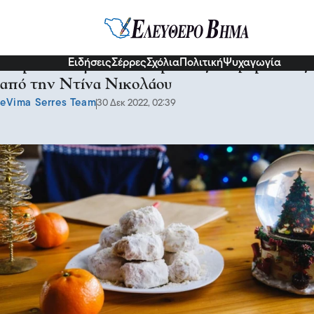
Γεύσεις
Ειδήσεις
Σέρρες
Σχόλια
Πολιτική
Ψυχαγωγία
10 μυστικά για επιτυχημένους κουραμπιέδες
από την Ντίνα Νικολάου
eVima Serres Team
30 Δεκ 2022, 02:39