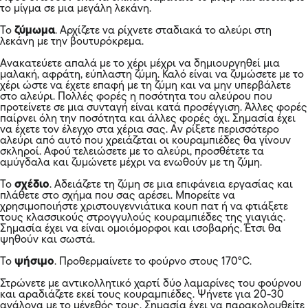
το μίγμα σε μια μεγάλη λεκάνη.
Το
ζύμωμα
. Αρχίζετε να ρίχνετε σταδιακά το αλεύρι στη
λεκάνη με την βουτυρόκρεμα.
Ανακατεύετε απαλά με το χέρι μέχρι να δημιουργηθεί μια
μαλακή, αφράτη, εύπλαστη ζύμη. Καλό είναι να ζυμώσετε με το
χέρι ώστε να έχετε επαφή με τη ζύμη και να μην υπερβάλετε
στο αλεύρι. Πολλές φορές η ποσότητα του αλεύρου που
προτείνετε σε μια συνταγή είναι κατά προσέγγιση. Άλλες φορές
παίρνει όλη την ποσότητα και άλλες φορές όχι. Σημασία έχει
να έχετε τον έλεγχο στα χέρια σας. Αν ρίξετε περισσότερο
αλεύρι από αυτό που χρειάζεται οι κουραμπιέδες θα γίνουν
σκληροί. Αφού τελειώσετε με το αλεύρι, προσθέτετε τα
αμύγδαλα και ζυμώνετε μέχρι να ενωθούν με τη ζύμη.
Το
σχέδιο
. Αδειάζετε τη ζύμη σε μια επιφάνεια εργασίας και
πλάθετε στο σχήμα που σας αρέσει. Μπορείτε να
χρησιμοποιήστε χριστουγεννιάτικα κουπ πατ ή να φτιάξετε
τους κλασσικούς στρογγυλούς κουραμπιέδες της γιαγιάς.
Σημασία έχει να είναι ομοιόμορφοι και ισοβαρής. Έτσι θα
ψηθούν και σωστά.
Το
ψήσιμο
. Προθερμαίνετε το φούρνο στους 170°C.
Στρώνετε με αντικολλητικό χαρτί δύο λαμαρίνες του φούρνου
και αραδιάζετε εκεί τους κουραμπιέδες. Ψήνετε για 20-30
ανάλογα με το μέγεθός τους. Σημασία έχει να παρακολουθείτε