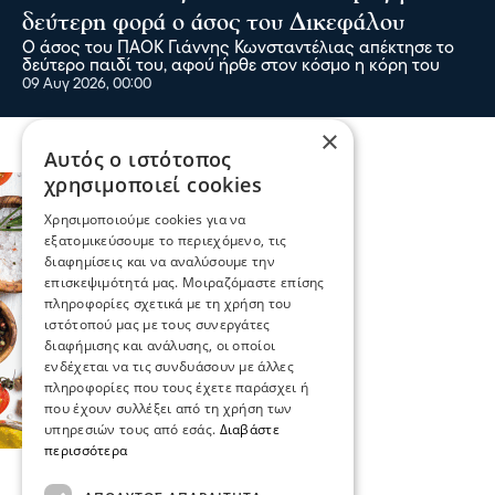
δεύτερη φορά ο άσος του Δικεφάλου
Ο άσος του ΠΑΟΚ Γιάννης Κωνσταντέλιας απέκτησε το
δεύτερο παιδί του, αφού ήρθε στον κόσμο η κόρη του
09 Αυγ 2026, 00:00
×
Αυτός ο ιστότοπος
χρησιμοποιεί cookies
Χρησιμοποιούμε cookies για να
εξατομικεύσουμε το περιεχόμενο, τις
διαφημίσεις και να αναλύσουμε την
επισκεψιμότητά μας. Μοιραζόμαστε επίσης
πληροφορίες σχετικά με τη χρήση του
ιστότοπού μας με τους συνεργάτες
διαφήμισης και ανάλυσης, οι οποίοι
ενδέχεται να τις συνδυάσουν με άλλες
πληροφορίες που τους έχετε παράσχει ή
που έχουν συλλέξει από τη χρήση των
υπηρεσιών τους από εσάς.
Διαβάστε
περισσότερα