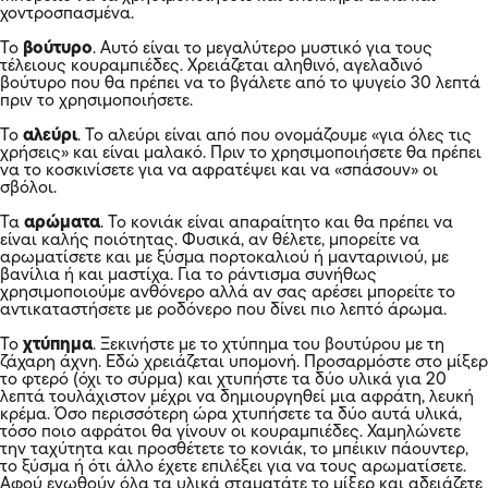
χοντροσπασμένα.
Το
βούτυρο
. Αυτό είναι το μεγαλύτερο μυστικό για τους
τέλειους κουραμπιέδες. Χρειάζεται αληθινό, αγελαδινό
βούτυρο που θα πρέπει να το βγάλετε από το ψυγείο 30 λεπτά
πριν το χρησιμοποιήσετε.
Το
αλεύρι
. Το αλεύρι είναι από που ονομάζουμε «για όλες τις
χρήσεις» και είναι μαλακό. Πριν το χρησιμοποιήσετε θα πρέπει
να το κοσκινίσετε για να αφρατέψει και να «σπάσουν» οι
σβόλοι.
Τα
αρώματα
. Το κονιάκ είναι απαραίτητο και θα πρέπει να
είναι καλής ποιότητας. Φυσικά, αν θέλετε, μπορείτε να
αρωματίσετε και με ξύσμα πορτοκαλιού ή μανταρινιού, με
βανίλια ή και μαστίχα. Για το ράντισμα συνήθως
χρησιμοποιούμε ανθόνερο αλλά αν σας αρέσει μπορείτε το
αντικαταστήσετε με ροδόνερο που δίνει πιο λεπτό άρωμα.
Το
χτύπημα
. Ξεκινήστε με το χτύπημα του βουτύρου με τη
ζάχαρη άχνη. Εδώ χρειάζεται υπομονή. Προσαρμόστε στο μίξερ
το φτερό (όχι το σύρμα) και χτυπήστε τα δύο υλικά για 20
λεπτά τουλάχιστον μέχρι να δημιουργηθεί μια αφράτη, λευκή
κρέμα. Όσο περισσότερη ώρα χτυπήσετε τα δύο αυτά υλικά,
τόσο ποιο αφράτοι θα γίνουν οι κουραμπιέδες. Χαμηλώνετε
την ταχύτητα και προσθέτετε το κονιάκ, το μπέικιν πάουντερ,
το ξύσμα ή ότι άλλο έχετε επιλέξει για να τους αρωματίσετε.
Αφού ενωθούν όλα τα υλικά σταματάτε το μίξερ και αδειάζετε