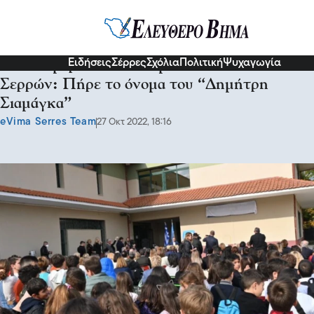
Σχόλια και...άλλα
Ειδήσεις
Σέρρες
Σχόλια
Πολιτική
Ψυχαγωγία
Από σήμερα το 18ο Δημοτικό Σχολείο
Σερρών: Πήρε το όνομα του “Δημήτρη
Σιαμάγκα”
eVima Serres Team
27 Οκτ 2022, 18:16