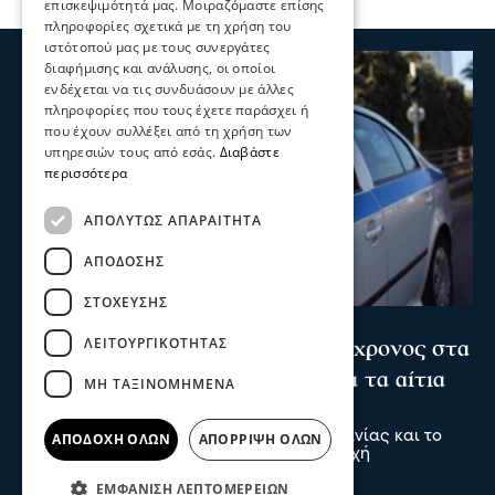
επισκεψιμότητά μας. Μοιραζόμαστε επίσης
πληροφορίες σχετικά με τη χρήση του
ιστότοπού μας με τους συνεργάτες
διαφήμισης και ανάλυσης, οι οποίοι
ενδέχεται να τις συνδυάσουν με άλλες
πληροφορίες που τους έχετε παράσχει ή
που έχουν συλλέξει από τη χρήση των
υπηρεσιών τους από εσάς.
Διαβάστε
περισσότερα
ΑΠΟΛΎΤΩΣ ΑΠΑΡΑΊΤΗΤΑ
ΑΠΌΔΟΣΗΣ
ΣΤΌΧΕΥΣΗΣ
Σερραικά Νέα
ΛΕΙΤΟΥΡΓΙΚΌΤΗΤΑΣ
Θρίλερ στις Σέρρες: Νεκρός 66χρονος στα
Ίβηρα – Έρευνα των Αρχών για τα αίτια
ΜΗ ΤΑΞΙΝΟΜΗΜΈΝΑ
του θανάτου
Ο 66χρονος ήταν μόνιμος κάτοικος Γερμανίας και το
ΑΠΟΔΟΧΉ ΌΛΩΝ
ΑΠΌΡΡΙΨΗ ΌΛΩΝ
τελευταίο διάστημα βρισκόταν στην περιοχή
09 Αυγ 2026, 22:29
ΕΜΦΆΝΙΣΗ ΛΕΠΤΟΜΕΡΕΙΏΝ