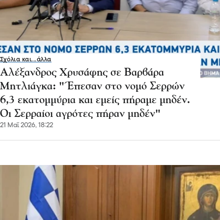
Σχόλια και...άλλα
Αλέξανδρος Χρυσάφης σε Βαρβάρα
Μητλιάγκα: "Έπεσαν στο νομό Σερρών
6,3 εκατομμύρια και εμείς πήραμε μηδέν.
Οι Σερραίοι αγρότες πήραν μηδέν"
21 Μαΐ 2026, 18:22