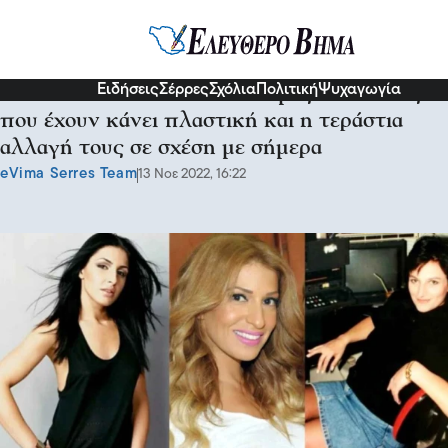
Διάφορα
Ειδήσεις
Σέρρες
Σχόλια
Πολιτική
Ψυχαγωγία
Έτσι ήταν κάποτε: 19 διάσημες Ελληνίδες
που έχουν κάνει πλαστική και η τεράστια
αλλαγή τους σε σχέση με σήμερα
eVima Serres Team
13 Νοε 2022, 16:22