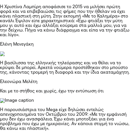
Η Χριστίνα Λαμπίρη αποφάσισε το 2015 να μιλήσει πρώτη
φορά και να επιβεβαιώσει τις φήμες που την ήθελαν να έχει
κάνει πλαστική στη μύτη. Στην εκπομπή «Με το Καλημέρα» στο
κανάλι Έψιλον είπε χαρακτηριστικά: «Έχω φτιάξει την μύτη
μου γι αυτό και έχω αλλάξει κούρεμα στα μαλλιά μου, για να
την δείχνω. Πήγα να κάνω διάφραγμα και είπα να την φτιάξω
και λίγο».
Ελένη Μενεγάκη
Η βασίλισσα της ελληνικής τηλεόρασης και να θέλει να το
κρύψει δε μπορεί. Αρκετά νούμερα προστέθηκαν στο μπούστο
της, κάνοντας τρομερή τη διαφορά και την ίδια ακαταμάχητη.
Ελεονώρα Μελέτη
Και με το στήθος και χωρίς, έχω την εντύπωση ότι
Η παρουσιάστρια του Mega είχε δηλώσει εντελώς
απενοχοποιημένα τον Οκτώβριο του 2009: «Με την εμφάνισή
μου δεν έχω ανασφάλεια. Έχω κάνει μποτοξάκι για ένα
πρόβλημα που έχω με ημικρανίες. Αν κάποια στιγμή το νιώσω,
θα κάνω και πλαστική».