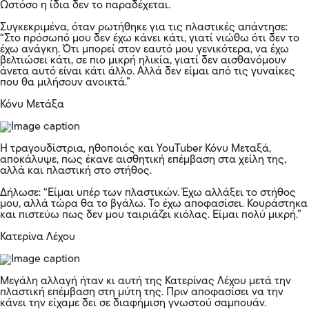
Ωστόσο η ίδια δεν το παραδέχεται.
Συγκεκριμένα, όταν ρωτήθηκε για τις πλαστικές απάντησε:
“Στο πρόσωπό μου δεν έχω κάνει κάτι, γιατί νιώθω ότι δεν το
έχω ανάγκη. Ότι μπορεί στον εαυτό μου γενικότερα, να έχω
βελτιώσει κάτι, σε πιο μικρή ηλικία, γιατί δεν αισθανόμουν
άνετα αυτό είναι κάτι άλλο. Αλλά δεν είμαι από τις γυναίκες
που θα μιλήσουν ανοικτά.”
Κόνυ Μετάξα
Η τραγουδίστρια, ηθοποιός και YouTuber Κόνυ Μεταξά,
αποκάλυψε, πως έκανε αισθητική επέμβαση στα χείλη της,
αλλά και πλαστική στο στήθος.
Δήλωσε: “Είμαι υπέρ των πλαστικών. Έχω αλλάξει το στήθος
μου, αλλά τώρα θα το βγάλω. Το έχω αποφασίσει. Κουράστηκα
και πιστεύω πως δεν μου ταιριάζει κιόλας. Είμαι πολύ μικρή.”
Κατερίνα Λέχου
Μεγάλη αλλαγή ήταν κι αυτή της Κατερίνας Λέχου μετά την
πλαστική επέμβαση στη μύτη της. Πριν αποφασίσει να την
κάνει την είχαμε δει σε διαφήμιση γνωστού σαμπουάν.