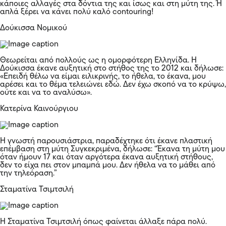
κάποιες αλλαγές στα δόντια της και ίσως και στη μύτη της. Ή
απλά ξέρει να κάνει πολύ καλό contouring!
Δούκισσα Νομικού
Θεωρείται από πολλούς ως η ομορφότερη Ελληνίδα. Η
Δούκισσα έκανε αυξητική στο στήθος της το 2012 και δήλωσε:
«Επειδή θέλω να είμαι ειλικρινής, το ήθελα, το έκανα, μου
αρέσει και το θέμα τελειώνει εδώ. Δεν έχω σκοπό να το κρύψω,
ούτε και να το αναλύσω».
Κατερίνα Καινούργιου
Η γνωστή παρουσιάστρια, παραδέχτηκε ότι έκανε πλαστική
επέμβαση στη μύτη Συγκεκριμένα, δήλωσε: “Έκανα τη μύτη μου
όταν ήμουν 17 και όταν αργότερα έκανα αυξητική στήθους,
δεν το είχα πει στον μπαμπά μου. Δεν ήθελα να το μάθει από
την τηλεόραση.”
Σταματίνα Τσιμτσιλή
Η Σταματίνα Τσιμτσιλή όπως φαίνεται άλλαξε πάρα πολύ.