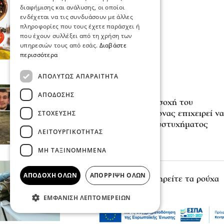
διαφήμισης και ανάλυσης, οι οποίοι
ενδέχεται να τις συνδυάσουν με άλλες
πληροφορίες που τους έχετε παράσχει ή
που έχουν συλλέξει από τη χρήση των
υπηρεσιών τους από εσάς.
Διαβάστε
περισσότερα
ΑΠΟΛΎΤΩΣ ΑΠΑΡΑΊΤΗΤΑ
Επικαιρότητα
ΑΠΌΔΟΣΗΣ
«Κάτι απέσπασε την προσοχή του
ΣΤΌΧΕΥΣΗΣ
οδηγού»: Πραγματογνώμονας επιχειρεί να
ρίξει φως στα αίτια του δυστυχήματος
ΛΕΙΤΟΥΡΓΙΚΌΤΗΤΑΣ
στις Σέρρες
07 Αυγ 2026, 20:22
ΜΗ ΤΑΞΙΝΟΜΗΜΈΝΑ
Μόδα
ΑΠΟΔΟΧΉ ΌΛΩΝ
ΑΠΌΡΡΙΨΗ ΌΛΩΝ
10 συμβουλές για να διατηρείτε τα ρούχα
σας σαν καινούργια
ΕΜΦΆΝΙΣΗ ΛΕΠΤΟΜΕΡΕΙΏΝ
07 Αυγ 2026, 20:17