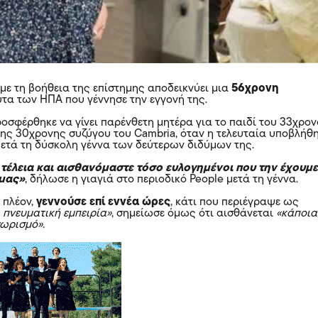
 με τη βοήθεια της επίστημης αποδεικνύει μια
56χρονη
ύτα των ΗΠΑ που γέννησε την εγγονή της.
οσφέρθηκε να γίνει παρένθετη μητέρα για το παιδί του 33χρο
 της 30χρονης συζύγου του Cambria, όταν η τελευταία υποβλήθ
μετά τη δύσκολη γέννα των δεύτερων διδύμων της.
 τέλεια και αισθανόμαστε τόσο ευλογημένοι που την έχουμ
 μας»
, δήλωσε η γιαγιά στο περιοδικό People μετά τη γέννα.
 πλέον,
γεννούσε επί εννέα ώρες
, κάτι που περιέγραψε ως
 πνευματική εμπειρία»
, σημείωσε όμως ότι αισθάνεται
«κάποια
χωρισμό»
.