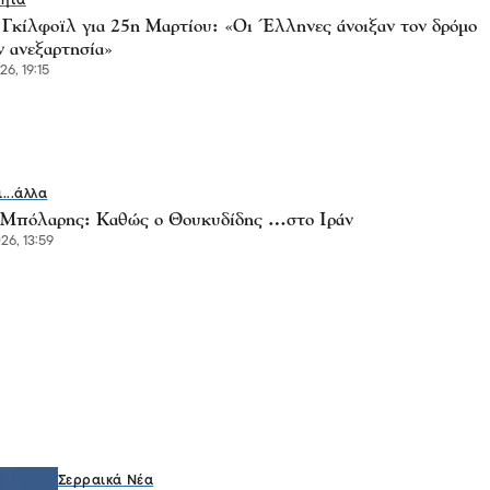
τητα
Γκίλφοϊλ για 25η Μαρτίου: «Οι Έλληνες άνοιξαν τον δρόμο
ν ανεξαρτησία»
6, 19:15
ι...άλλα
Μπόλαρης: Καθώς ο Θουκυδίδης …στο Ιράν
6, 13:59
Σερραικά Νέα