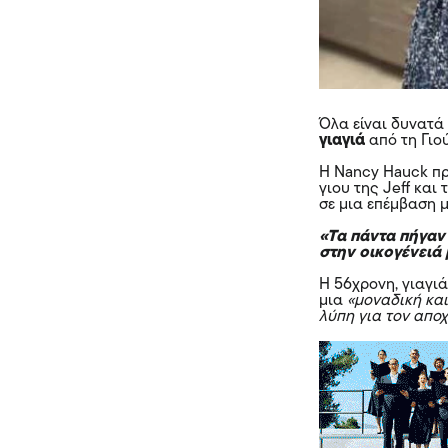
Όλα είναι δυνατά
γιαγιά
από τη Γιο
Η Nancy Hauck πρ
γιου της Jeff και
σε μια επέμβαση 
«Τα πάντα πήγαν
στην οικογένειά
Η 56χρονη, γιαγιά
μια
«μοναδική και
λύπη για τον απο