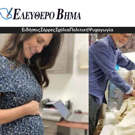
υγκίνηση για τη Νάνσυ: 56χρονη 
ς, γιατί η νύφη της δεν μπορούσε
8 Νοε 2022, 22:05
Ειδήσεις
Σέρρες
Σχόλια
Πολιτική
Ψυχαγωγία