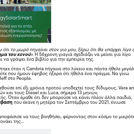
ότι το μωρό πηγαίνει στον γιο μου, ξέρω ότι θα υπάρχει λίγο 
μα του κενού
»
. Η 56χρονη γιαγιά σχεδιάζει να μείνει για λίγο
ι να γράψει ένα βιβλίο για την εμπειρία της.
τηκε όταν η Cambria πήγαινε στο λύκειο και πάντα ήθελε μεγά
 τότε που ήμουν έφηβος ήξερα ότι ήθελα ένα πράγμα. Να γίνω
eff στο People.
θούσε επί έξι χρόνια προτού υποδεχτεί τους δίδυμους, Vera a
ών και τους Diesel και Luca, σήμερα 13 μηνών,
ς. Όταν έμαθε ότι δεν μπορούσε να κάνει πλέον άλλα παιδιά,
μβαση
που έκανε η μητέρα τον Σεπτέμβριο του 2021, ένιωσε
 αποφάσισε να τους βοηθήσει, φέρνοντας στον κόσμο το μικρότ
γονάκι της…