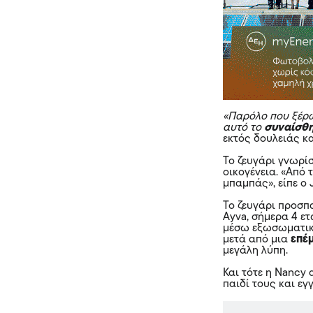
«Παρόλο που ξέρω 
αυτό το
συναίσθη
εκτός δουλειάς κα
Το ζευγάρι γνωρίσ
οικογένεια. «Από
μπαμπάς», είπε ο J
Το ζευγάρι προσπα
Ayva, σήμερα 4 ετ
μέσω εξωσωματική
μετά από μια
επέ
μεγάλη λύπη.
Και τότε η Nancy
παιδί τους και εγ