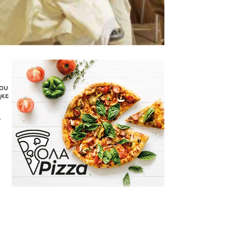
νου
ηκε
ε