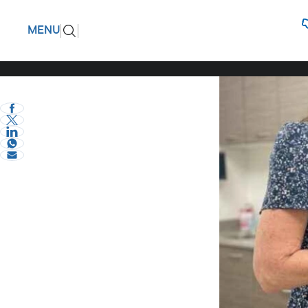
Μεγάλη σ
ΠΙΣΩ
MENU
εγγόνι τη
eVima Serres Team
0
Κόσμος