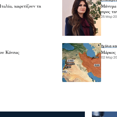
Επικαιρό
ταλία, χαιρετίζουν τη
Μήνυμα 
προς τη
25 Μαρ 202
Σχόλια κα
του Κάνσας
Μάρκος 
02 Μαρ 202