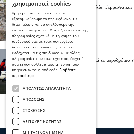
Πολιτική
χρησιμοποιεί cookies
Ηνωμένο Βασίλειο, Γαλλία, Γερμανία και Ι
Χρησιμοποιούμε cookies για να
συμφωνία ΗΠΑ – Ιράν
εξατομικεύσουμε το περιεχόμενο, τις
15 Ιου 2026, 12:01
διαφημίσεις και να αναλύσουμε την
επισκεψιμότητά μας. Μοιραζόμαστε επίσης
πληροφορίες σχετικά με τη χρήση του
ιστότοπού μας με τους συνεργάτες
διαφήμισης και ανάλυσης, οι οποίοι
ενδέχεται να τις συνδυάσουν με άλλες
Επικαιρότητα
πληροφορίες που τους έχετε παράσχει ή
Εκκενώνεται προληπτικά το αεροδρόμιο 
που έχουν συλλέξει από τη χρήση των
08 Μαρ 2026, 20:15
υπηρεσιών τους από εσάς.
Διαβάστε
περισσότερα
ΑΠΟΛΎΤΩΣ ΑΠΑΡΑΊΤΗΤΑ
ΑΠΌΔΟΣΗΣ
ΣΤΌΧΕΥΣΗΣ
ΛΕΙΤΟΥΡΓΙΚΌΤΗΤΑΣ
ΜΗ ΤΑΞΙΝΟΜΗΜΈΝΑ