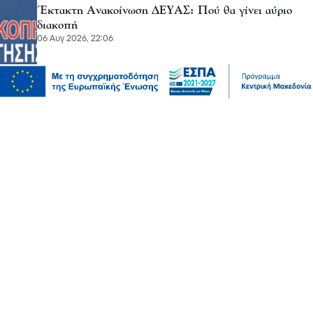
Έκτακτη Ανακοίνωση ΔΕΥΑΣ: Πού θα γίνει αύριο
διακοπή
06 Αυγ 2026, 22:06
Πολιτική
Χρηματοδότηση 204,6 εκατ. ευρώ από το Εθνικό
Πρόγραμμα Ανάπτυξης για την ανάπλαση της ΔΕΘ
06 Αυγ 2026, 21:56
Επικαιρότητα
Θεσσαλονίκη: Παράσυρση πεζού από ΙΧ στον
Δενδροπόταμο - Μεταφέρθηκε στο νοσοκομείο
06 Αυγ 2026, 20:18
Επικαιρότητα
Τουλάχιστον 25 τραυματίες, οι επτά σοβαρά, από
σύγκρουση δύο τραμ στο Γκελζενκίρχεν της Γερμανίας
06 Αυγ 2026, 20:16