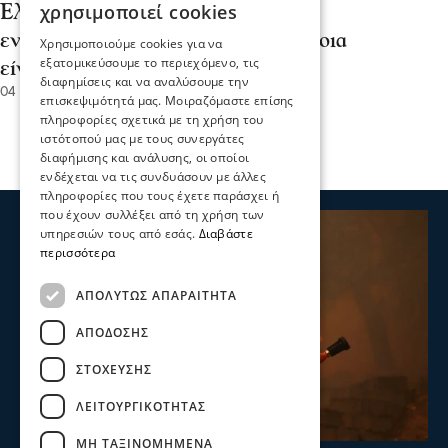
χρησιμοποιεί cookies
Ελλάδας- Έφυγε νωρίτερα ο
ενοικιαστής: Τι μου οφείλει και ποια
Χρησιμοποιούμε cookies για να
εξατομικεύσουμε το περιεχόμενο, τις
είναι τα δικαιώματά μου;
διαφημίσεις και να αναλύσουμε την
04 Ιου 2026, 20:36
επισκεψιμότητά μας. Μοιραζόμαστε επίσης
πληροφορίες σχετικά με τη χρήση του
ιστότοπού μας με τους συνεργάτες
διαφήμισης και ανάλυσης, οι οποίοι
ενδέχεται να τις συνδυάσουν με άλλες
πληροφορίες που τους έχετε παράσχει ή
που έχουν συλλέξει από τη χρήση των
υπηρεσιών τους από εσάς.
Διαβάστε
περισσότερα
ΑΠΟΛΎΤΩΣ ΑΠΑΡΑΊΤΗΤΑ
ΑΠΌΔΟΣΗΣ
ΣΤΌΧΕΥΣΗΣ
ΛΕΙΤΟΥΡΓΙΚΌΤΗΤΑΣ
ΜΗ ΤΑΞΙΝΟΜΗΜΈΝΑ