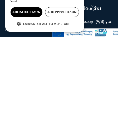
Επικαιρότητα
Συναγερμός για πυρκαγιά στο Μουζάκι
ΑΠΟΔΟΧΉ ΌΛΩΝ
ΑΠΌΡΡΙΨΗ ΌΛΩΝ
Ηλείας
Συναγερμός σήμανε το απόγευμα της Κυριακής (9/8) για
ΕΜΦΆΝΙΣΗ ΛΕΠΤΟΜΕΡΕΙΏΝ
πυρκαγιά στο χωριό Μουζάκι Ηλείας.
πριν 2 λεπτά