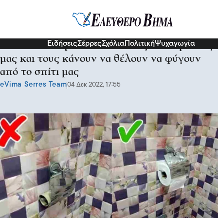
Διάφορα
Ειδήσεις
Σέρρες
Σχόλια
Πολιτική
Ψυχαγωγία
7 λάθη που προσβάλλουν τους καλεσμένους
μας και τους κάνουν να θέλουν να φύγουν
από το σπίτι μας
eVima Serres Team
04 Δεκ 2022, 17:55