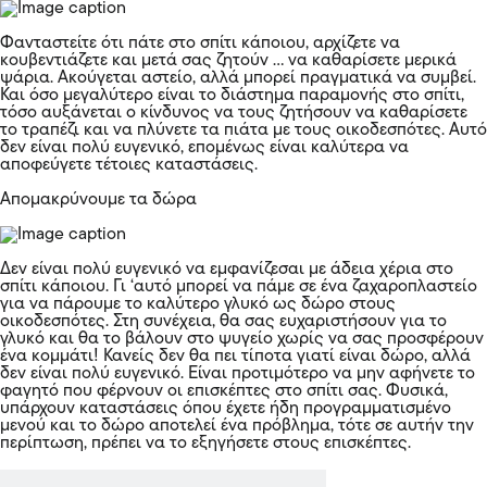
Φανταστείτε ότι πάτε στο σπίτι κάποιου, αρχίζετε να
κουβεντιάζετε και μετά σας ζητούν … να καθαρίσετε μερικά
ψάρια. Ακούγεται αστείο, αλλά μπορεί πραγματικά να συμβεί.
Και όσο μεγαλύτερο είναι το διάστημα παραμονής στο σπίτι,
τόσο αυξάνεται ο κίνδυνος να τους ζητήσουν να καθαρίσετε
το τραπέζι και να πλύνετε τα πιάτα με τους οικοδεσπότες. Αυτό
δεν είναι πολύ ευγενικό, επομένως είναι καλύτερα να
αποφεύγετε τέτοιες καταστάσεις.
Απομακρύνουμε τα δώρα
Δεν είναι πολύ ευγενικό να εμφανίζεσαι με άδεια χέρια στο
σπίτι κάποιου. Γι ‘αυτό μπορεί να πάμε σε ένα ζαχαροπλαστείο
για να πάρουμε το καλύτερο γλυκό ως δώρο στους
οικοδεσπότες. Στη συνέχεια, θα σας ευχαριστήσουν για το
γλυκό και θα το βάλουν στο ψυγείο χωρίς να σας προσφέρουν
ένα κομμάτι! Κανείς δεν θα πει τίποτα γιατί είναι δώρο, αλλά
δεν είναι πολύ ευγενικό. Είναι προτιμότερο να μην αφήνετε το
φαγητό που φέρνουν οι επισκέπτες στο σπίτι σας. Φυσικά,
υπάρχουν καταστάσεις όπου έχετε ήδη προγραμματισμένο
μενού και το δώρο αποτελεί ένα πρόβλημα, τότε σε αυτήν την
περίπτωση, πρέπει να το εξηγήσετε στους επισκέπτες.