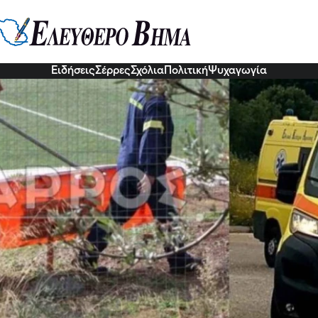
ιά στο λαιμό»: Τι έγραψε στο γρ
ος πριν αυτοκτονήσει μαζί με τη
0 Δεκ 2022, 20:57
Ειδήσεις
Σέρρες
Σχόλια
Πολιτική
Ψυχαγωγία