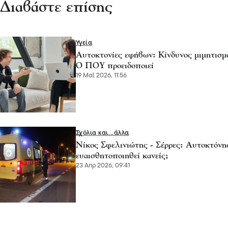
Διαβάστε επίσης
Υγεία
Αυτοκτονίες εφήβων: Κίνδυνος μιμητισμ
Ο ΠΟΥ προειδοποιεί
19 Μαΐ 2026, 11:56
Σχόλια και...άλλα
Νίκος Σφελινιώτης - Σέρρες: Αυτοκτόνησ
ευαισθητοποιηθεί κανείς;
23 Απρ 2026, 09:41