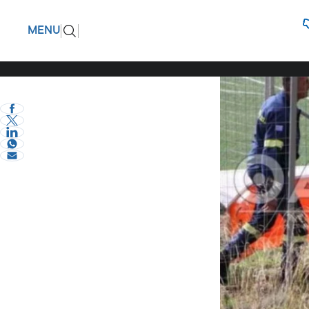
«Έχω θηλ
ΠΙΣΩ
MENU
Ηλιόπουλ
eVima Serres Team
1
Κοινωνία