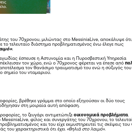
άτης του 70χρονου, μιλώντας στο MessiniaLive, αποκάλυψε ότι
νε το τελευταίο διάστημα προβληματισμένος ένω έλεγε πως
λαιμό»
.
ραγωδίας έσπευσε η Αστυνομία και η Πυροσβεστική Υπηρεσία
πέκλεισαν τον χώρο, ενώ ο 70χρονος φέρεται να έπεσε από
πο
ε αποτέλεσμα τον θανάσιμο τραυματισμό του ενώ η σύζυγός του
ο σημείο του νταμαριού.
φορίες, βρέθηκε γράμμα στο οποίο εξηγούσαν οι δύο τους
οδήγησαν στη μοιραία αυτή απόφαση.
ηροφορίες, το ζευγάρι αντιμετώπιζε
οικονομικά προβλήματα
.
MessiniaLive, φίλος και συνεργάτης του 70χρονου, το τελευτα
προβληματισμένος και του είχε εκμυστηρευτεί τις σκέψεις του 
τάς του χαρακτηριστικά ότι έχει
«θηλιά στο λαιμό»
.