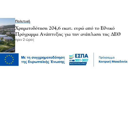
Πολιτική
Χρηματοδότηση 204,6 εκατ. ευρώ από το Εθνικό
Πρόγραμμα Ανάπτυξης για την ανάπλαση της ΔΕΘ
πριν 2 ώρες
Επικαιρότητα
Θεσσαλονίκη: Παράσυρση πεζού από ΙΧ στον
Δενδροπόταμο - Μεταφέρθηκε στο νοσοκομείο
06 Αυγ 2026, 20:18
Επικαιρότητα
Τουλάχιστον 25 τραυματίες, οι επτά σοβαρά, από
σύγκρουση δύο τραμ στο Γκελζενκίρχεν της Γερμανίας
06 Αυγ 2026, 20:16