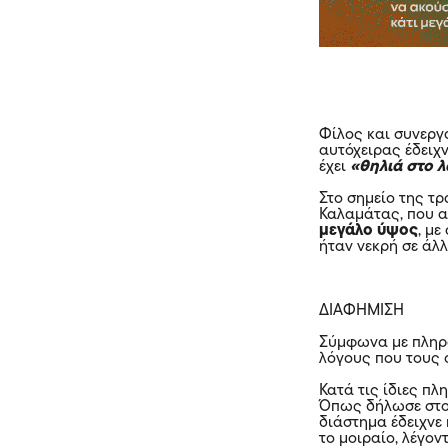
Φίλος και συνεργ
αυτόχειρας έδειχ
έχει
«θηλιά στο 
Στο σημείο της τ
Καλαμάτας, που α
μεγάλο ύψος
, μ
ήταν νεκρή σε άλλ
ΔΙΑΦΗΜΙΣΗ
Σύμφωνα με πληρο
λόγους που τους 
Κατά τις ίδιες πλ
Όπως δήλωσε στο 
διάστημα έδειχνε 
το μοιραίο, λέγον