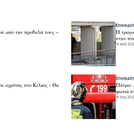
Επικαιρό
ού από την προβολή τους –
Η τραγω
στην πτ
13 Μαΐ 202
Επικαιρό
ε αγρότης στο Κιλκίς - Θα
Πάτρα: 
φωτιά σ
19 Απρ 2026