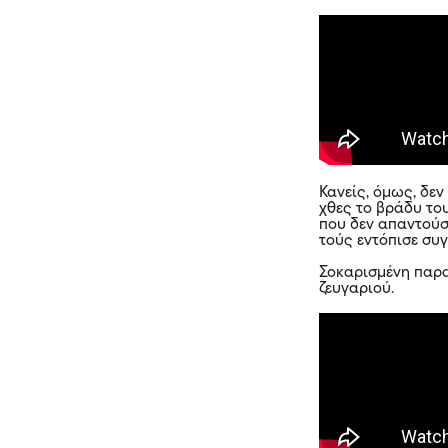
Κανείς, όμως, δεν
χθες το βράδυ το
που δεν απαντού
τούς εντόπισε συ
Σοκαρισμένη παρα
ζευγαριού.