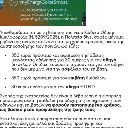
Υπενθυμίζεται ότι με τη θέσπιση του νέου Κώδικα Οδικής
Κυκλοφορίας (Ν. 5209/2025), η Πολιτεία δίνει σαφές μήνυμα
μηδενικής ανοχής απέναντι στη μη χρήση κράνους, μέσω της
αυστηροποίησης των ποινών, ως εξής:
350 ευρώ πρόστιμο και αφαίρεση της άδειας
ικανότητας οδήγησης για 30 ημέρες για τον
οδηγό
δικύκλων. Οι ίδιες κυρώσεις ισχύουν και για τον οδηγό
που δεν μεριμνά για την ασφάλεια του επιβάτη.
350 ευρώ πρόστιμο για τον
επιβάτη
δικύκλων.
30 ευρώ πρόστιμο για τον
οδηγό
Ε.Π.Η.Ο.
Σκοπός της εκστρατείας δεν είναι η βεβαίωση ή η είσπραξη
προστίμων, αλλά η καθολική αποδοχή της υποχρέωσης των
οδηγών και επιβατών
να φορούν πιστοποιημένο κράνος,
ως βασικό μέσο προφύλαξης της ζωής τους
.
Στο πλαίσιο αυτό, πραγματοποιούνται ουσιαστικοί και
εντατικοί έλεγχοι, αλλά και δράσεις πρόληψης και