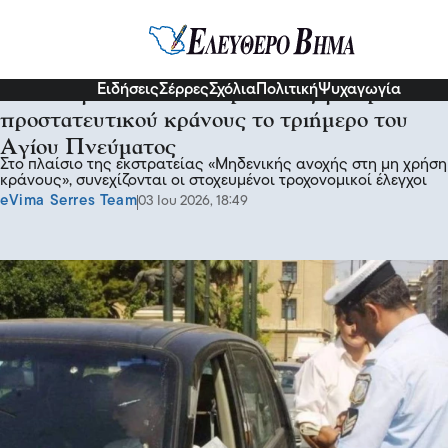
Επικαιρότητα
Ειδήσεις
Σέρρες
Σχόλια
Πολιτική
Ψυχαγωγία
940 έλεγχοι και 100 παραβάσεις για χρήση
προστατευτικού κράνους το τριήμερο του
Αγίου Πνεύματος
Στο πλαίσιο της εκστρατείας «Μηδενικής ανοχής στη μη χρήση
κράνους», συνεχίζονται οι στοχευμένοι τροχονομικοί έλεγχοι
eVima Serres Team
03 Ιου 2026, 18:49