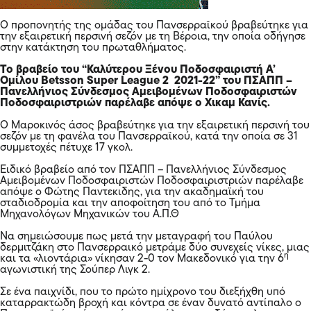
Ο προπονητής της ομάδας του Πανσερραϊκού βραβεύτηκε για
την εξαιρετική περσινή σεζόν με τη Βέροια, την οποία οδήγησε
στην κατάκτηση του πρωταθλήματος.
Το βραβείο του “Καλύτερου Ξένου Ποδοσφαιριστή A’
Ομίλου Betsson Super League 2 2021-22” του ΠΣΑΠΠ –
Πανελλήνιος Σύνδεσμος Αμειβομένων Ποδοσφαιριστών
Ποδοσφαιριστριών παρέλαβε απόψε ο Χικαμ Κανίς.
Ο Μαροκινός άσος βραβεύτηκε για την εξαιρετική περσινή του
σεζόν με τη φανέλα του Πανσερραϊκού, κατά την οποία σε 31
συμμετοχές πέτυχε 17 γκολ.
Ειδικό βραβείο από τον ΠΣΑΠΠ – Πανελλήνιος Σύνδεσμος
Αμειβομένων Ποδοσφαιριστών Ποδοσφαιριστριών παρέλαβε
απόψε ο Φώτης Παντεκιδης, για την ακαδημαϊκή του
σταδιοδρομία και την αποφοίτηση του από το Τμήμα
Μηχανολόγων Μηχανικών του Α.Π.Θ
Να σημειώσουμε πως μετά την μεταγραφή του Παύλου
δερμιτζάκη στο Πανσερραικό μετράμε δύο συνεχείς νίκες, μιας
η
και τα «λιοντάρια» νίκησαν 2-0 τον Μακεδονικό για την 6
αγωνιστική της Σούπερ Λιγκ 2.
Σε ένα παιχνίδι, που το πρώτο ημίχρονο του διεξήχθη υπό
καταρρακτώδη βροχή και κόντρα σε έναν δυνατό αντίπαλο ο