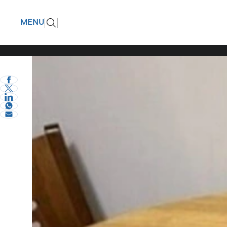
ΑΑΔΕ: Το
ΠΙΣΩ
MENU
eVima Serres Team
2
Κοινωνία