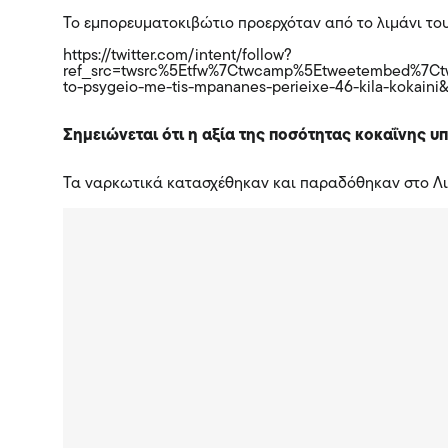
Το εμπορευματοκιβώτιο προερχόταν από το λιμάνι του
https://twitter.com/intent/follow?
ref_src=twsrc%5Etfw%7Ctwcamp%5Etweetembed%7Ct
to-psygeio-me-tis-mpananes-perieixe-46-kila-koka
Σημειώνεται ότι η αξία της ποσότητας κοκαΐνης υπ
Τα ναρκωτικά κατασχέθηκαν και παραδόθηκαν στο Λιμε