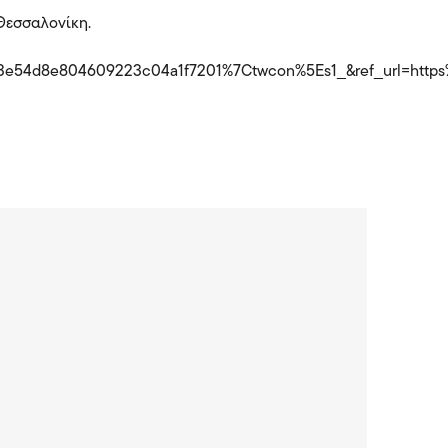
Θεσσαλονίκη.
e54d8e804609223c04a1f7201%7Ctwcon%5Es1_&ref_url=https