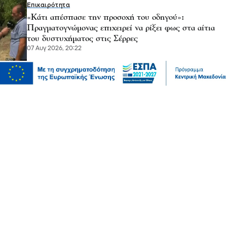
Επικαιρότητα
«Κάτι απέσπασε την προσοχή του οδηγού»:
Πραγματογνώμονας επιχειρεί να ρίξει φως στα αίτια
του δυστυχήματος στις Σέρρες
07 Αυγ 2026, 20:22
Μόδα
10 συμβουλές για να διατηρείτε τα ρούχα σας σαν
καινούργια
07 Αυγ 2026, 20:17
Ψυχαγωγία
Αθλητικά
Ισπανία – Ελλάδα 96-86: Στην παράταση «λύγισε» η
Εθνική Παίδων στην πρεμιέρα του Eurobasket U16
07 Αυγ 2026, 20:01