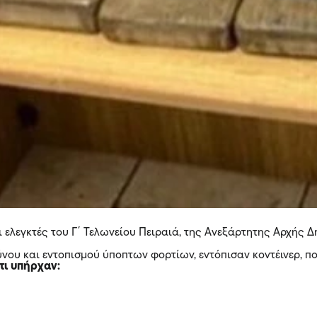
ι ελεγκτές του Γ΄ Τελωνείου Πειραιά, της Ανεξάρτητης Αρχής
νου και εντοπισμού ύποπτων φορτίων, εντόπισαν κοντέινερ, π
τι υπήρχαν: