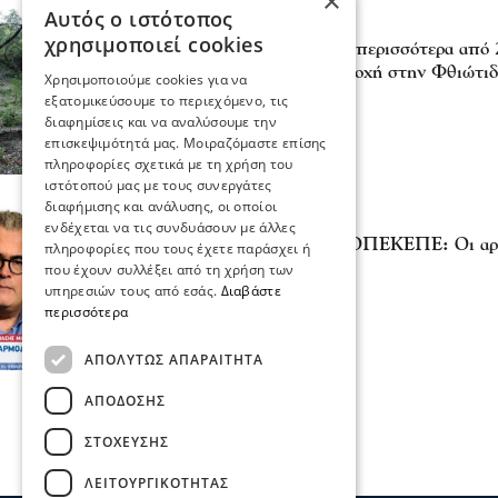
×
Αυτός ο ιστότοπος
Επικαιρότητα
χρησιμοποιεί cookies
Εντοπίστηκε φυτεία με περισσότερα από 
σε δύσβατη δασική περιοχή στην Φθιώτιδ
Χρησιμοποιούμε cookies για να
07 Αυγ 2026, 19:10
εξατομικεύσουμε το περιεχόμενο, τις
διαφημίσεις και να αναλύσουμε την
επισκεψιμότητά μας. Μοιραζόμαστε επίσης
πληροφορίες σχετικά με τη χρήση του
ιστότοπού μας με τους συνεργάτες
διαφήμισης και ανάλυσης, οι οποίοι
Σχόλια και...άλλα
ενδέχεται να τις συνδυάσουν με άλλες
Θανάσης Μαλλιαράς - ΟΠΕΚΕΠΕ: Οι αρμό
πληροφορίες που τους έχετε παράσχει ή
υπόθεση στο αρχείο
που έχουν συλλέξει από τη χρήση των
υπηρεσιών τους από εσάς.
Διαβάστε
23 Ιου 2026, 22:17
περισσότερα
ΑΠΟΛΎΤΩΣ ΑΠΑΡΑΊΤΗΤΑ
ΑΠΌΔΟΣΗΣ
ΣΤΌΧΕΥΣΗΣ
ΛΕΙΤΟΥΡΓΙΚΌΤΗΤΑΣ