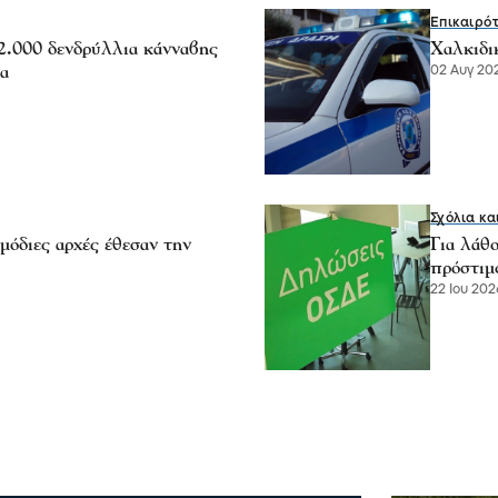
Επικαιρό
2.000 δενδρύλλια κάνναβης
Χαλκιδικ
α
02 Αυγ 202
Σχόλια κα
διες αρχές έθεσαν την
Για λάθ
πρόστιμ
22 Ιου 2026