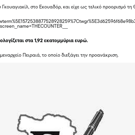
 Γκουαγιακίλ, στο Εκουαδόρ, και είχε ως τελικό προορισμό τη 
wterm%5E1572538877528928259%7Ctwgr%5E3d62596f68e98b3
ini&screen_name=THECOUNTER__
ολογίζεται στα 1,92 εκατομμύρια ευρώ.
ναρχείο Πειραιά, το οποίο διεξάγει την προανάκριση.