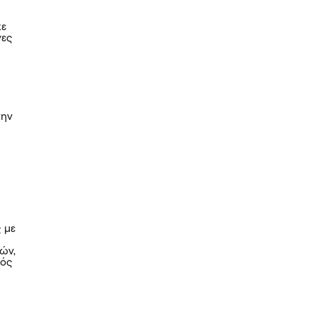
κε
νες
την
ς με
ών,
τός