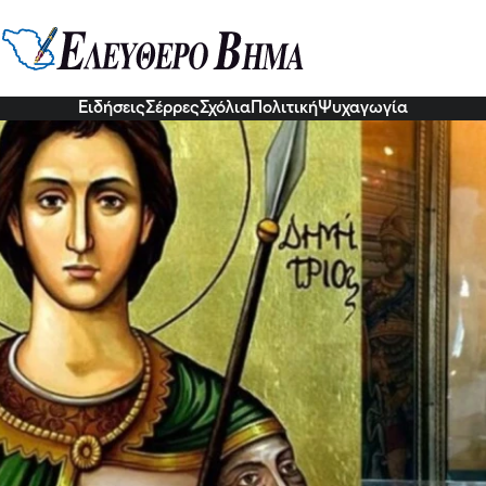
μήτριος: Ένας από τους ενδοξότε
στερους αγίους της Ορθόδοξης Χ
6 Οκτ 2022, 05:34
Ειδήσεις
Σέρρες
Σχόλια
Πολιτική
Ψυχαγωγία