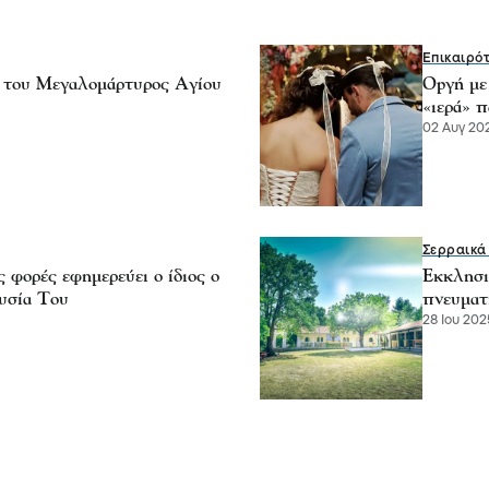
Επικαιρό
ς του Μεγαλομάρτυρος Αγίου
Οpγή με 
«ιερά» π
02 Αυγ 202
Σερραικά
φορές εφημερεύει ο ίδιος ο
Εκκλησι
ουσία Του
πνευματ
28 Ιου 202