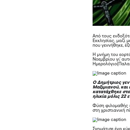
Από τους ενδοξότ
Εκκλησίας, μαζί μ
που γεννήθηκε, έζ
Η μνήμη του εορτά
Νοεμβρίου γι’ αυ
Ημερολόγιο(Παλαι
Ο Δημήτριος γεν
Μαξιμιανού, και 
κατατάχθηκε στο
ηλικία μόλις 22 
Φύση φιλομαθής κ
στη χριστιανική π
Σχημάτισε ένα κύ