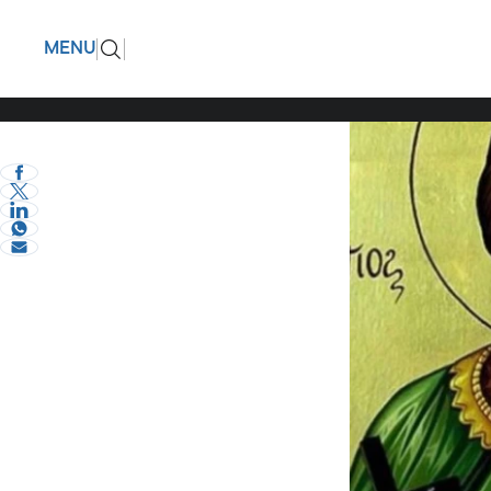
Άγιος Δη
ΠΙΣΩ
MENU
δημοφιλέ
eVima Serres Team
2
Διάφορα