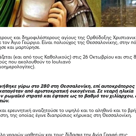
ερους και δημοφιλέστερους αγίους της Ορθόδοξης Χριστιανι
ε τον Άγιο Γεώργιο. Είναι πολιούχος της Θεσσαλονίκης, στην π
ησε και μαρτύρησε.
ζεται (και από τους Καθολικούς) στις 26 Οκτωβρίου και στις 
τούς που ακολουθούν το Ιουλιανό
οημερολογίτες).
νήθηκε γύρω στο 280 στη Θεσσαλονίκη, επί αυτοκράτορος
καταγόταν από αριστοκρατική οικογένεια. Σε νεαρή ηλικία
ν ρωμαϊκό στρατό και έφτασε ως το βαθμό του χιλίαρχου, 
ετών.
αι ερευνητική αναζητούσε το υψηλό και το αληθινό και το βρ
ίστη, της οποίας έγινε διαπρύσιος κήρυκας στη Θεσσαλονίκη.
κλο νεαρών μαθητών και τους δίδασκε την Αγία Γραφή στις