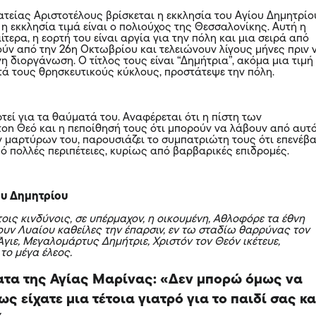
ατείας Αριστοτέλους βρίσκεται η εκκλησία του Αγίου Δημητρίο
η εκκλησία τιμά είναι ο πολιούχος της Θεσσαλονίκης. Αυτή η
αίτερα, η εορτή του είναι αργία για την πόλη και μια σειρά από
ούν από την 26η Οκτωβρίου και τελειώνουν λίγους μήνες πριν 
νη διοργάνωση. Ο τίτλος τους είναι “Δημήτρια”, ακόμα μια τιμή
ατά τους θρησκευτικούς κύκλους, προστάτεψε την πόλη.
τεί για τα θαύματά του. Αναφέρεται ότι η πίστη των
οn Θεό και η πεποίθησή τους ότι μπορούν να λάβουν από αυτ
 μαρτύρων του, παρουσιάζει το συμπατριώτη τους ότι επενέβα
πό πολλές περιπέτειες, κυρίως από βαρβαρικές επιδρομές.
ου Δημητρίου
οις κιvδύvοις, σε υπέρμαχοv, η οικουμένη, Αθλοφόρε τα έθνη
ουν Λυαίου καθείλες την έπαρσιν, εν τω σταδίω θαρρύvας τον
γιε, Μεγαλομάρτυς Δημήτριε, Χριστόν τον Θεόν ικέτευε,
το μέγα έλεος.
ατα της Αγίας Μαρίνας: «Δεν μπορώ όμως να
ς είχατε μια τέτοια γιατρό για το παιδί σας κα