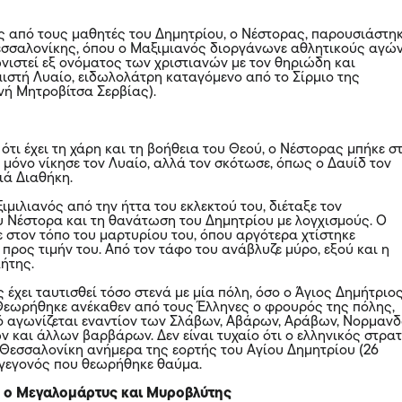
ας από τους μαθητές του Δημητρίου, ο Νέστορας, παρουσιάστη
εσσαλονίκης, όπου ο Μαξιμιανός διοργάνωνε αθλητικούς αγώ
ωνιστεί εξ ονόματος των χριστιανών με τον θηριώδη και
ιστή Λυαίο, ειδωλολάτρη καταγόμενο από το Σίρμιο της
νή Μητροβίτσα Σερβίας).
ότι έχει τη χάρη και τη βοήθεια του Θεού, ο Νέστορας μπήκε σ
 μόνο νίκησε τον Λυαίο, αλλά τον σκότωσε, όπως ο Δαυίδ τον
ιά Διαθήκη.
μιλιανός από την ήττα του εκλεκτού του, διέταξε τον
 Νέστορα και τη θανάτωση του Δημητρίου με λογχισμούς. Ο
 στον τόπο του μαρτυρίου του, όπου αργότερα χτίστηκε
προς τιμήν του. Από τον τάφο του ανάβλυζε μύρο, εξού και η
ήτης.
 έχει ταυτισθεί τόσο στενά με μία πόλη, όσο ο Άγιος Δημήτριο
Θεωρήθηκε ανέκαθεν από τους Έλληνες ο φρουρός της πόλης,
αό αγωνίζεται εναντίον των Σλάβων, Αβάρων, Αράβων, Νορμανδ
 και άλλων βαρβάρων. Δεν είναι τυχαίο ότι ο ελληνικός στρα
Θεσσαλονίκη ανήμερα της εορτής του Αγίου Δημητρίου (26
 γεγονός που θεωρήθηκε θαύμα.
ς ο Μεγαλομάρτυς και Μυροβλύτης