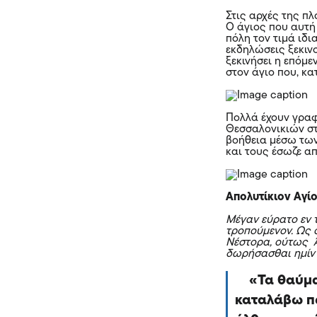
Στις αρχές της πλ
Ο άγιος που αυτή 
πόλη τον τιμά ιδι
εκδηλώσεις ξεκιν
ξεκινήσει η επόμε
στον άγιο που, κ
Πολλά έχουν γραφ
Θεσσαλονικιών στ
βοήθεια μέσω των
και τους έσωζε α
Απολυτίκιον Αγί
Μέγαν εύρατο εv τ
τροπούμενον. Ως 
Νέστορα, ούτως Ά
δωρήσασθαι ημίν 
Τα θαύμ
καταλάβω πω