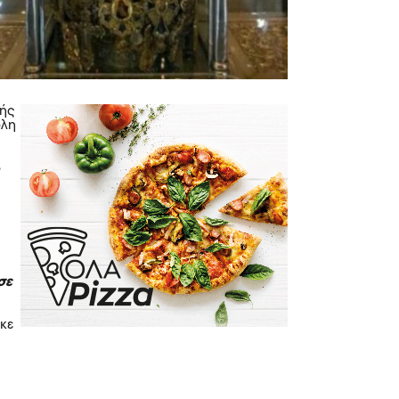
κής
όλη
8
σε
ήκε