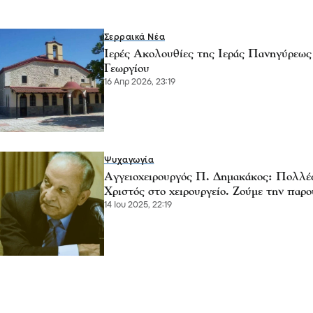
Σερραικά Νέα
Ιερές Ακολουθίες της Ιεράς Πανηγύρεω
Γεωργίου
16 Απρ 2026, 23:19
Ψυχαγωγία
Αγγειοχειρουργός Π. Δημακάκος: Πολλές 
Χριστός στο χειρουργείο. Ζούμε την παρ
14 Ιου 2025, 22:19