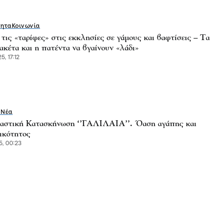
τητα
Κοινωνία
τις «ταρίφες» στις εκκλησίες σε γάμους και βαφτίσεις – Τα
ακέτα και η πατέντα να βγαίνουν «λάδι»
5, 17:12
 Νέα
αστική Κατασκήνωση ‘’ΓΑΛΙΛΑΙΑ’’. Όαση αγάπης και
ικότητος
5, 00:23