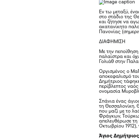
Εν τω μεταξύ, έν
στο στάδιο της Θ
και ζήτησε να αγ
ακατανίκητο παλα
Πανονίας (σημερι
ΔΙΑΦΗΜΙΣΗ
Με την πεποίθηση 
παλαίστρα και όχι
Γολιάθ στην Παλα
Οργισμένος ο Μαξι
αποκεφαλισμό του
Δημήτριος τάφηκε
περίβλεπτος ναός 
ονομασία Μυροβλ
Σπάνια ένας άγιος
τη Θεσσαλονίκη. 
που μαζί με το λ
Φράγκων, Τούρκων
απελευθέρωσε τη 
Οκτωβρίου 1912),
Άγιος Δημήτριο