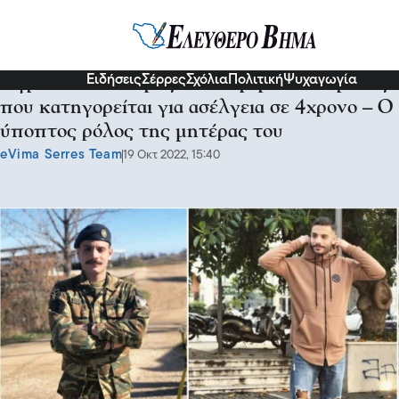
Κοινωνία
Ειδήσεις
Σέρρες
Σχόλια
Πολιτική
Ψυχαγωγία
Αγρίνιο: Ελεύθερος κυκλοφορεί ο 28χρονος
που κατηγορείται για ασέλγεια σε 4χρονο – Ο
ύποπτος ρόλος της μητέρας του
eVima Serres Team
19 Οκτ 2022, 15:40