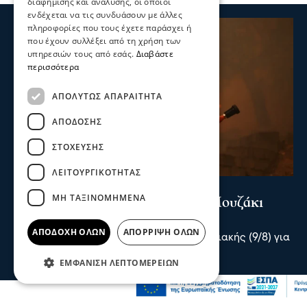
διαφήμισης και ανάλυσης, οι οποίοι
ενδέχεται να τις συνδυάσουν με άλλες
πληροφορίες που τους έχετε παράσχει ή
που έχουν συλλέξει από τη χρήση των
υπηρεσιών τους από εσάς.
Διαβάστε
περισσότερα
ΑΠΟΛΎΤΩΣ ΑΠΑΡΑΊΤΗΤΑ
ΑΠΌΔΟΣΗΣ
ΣΤΌΧΕΥΣΗΣ
ΛΕΙΤΟΥΡΓΙΚΌΤΗΤΑΣ
Επικαιρότητα
ΜΗ ΤΑΞΙΝΟΜΗΜΈΝΑ
Συναγερμός για πυρκαγιά στο Μουζάκι
Ηλείας
ΑΠΟΔΟΧΉ ΌΛΩΝ
ΑΠΌΡΡΙΨΗ ΌΛΩΝ
Συναγερμός σήμανε το απόγευμα της Κυριακής (9/8) για
πυρκαγιά στο χωριό Μουζάκι Ηλείας.
πριν 2 λεπτά
ΕΜΦΆΝΙΣΗ ΛΕΠΤΟΜΕΡΕΙΏΝ