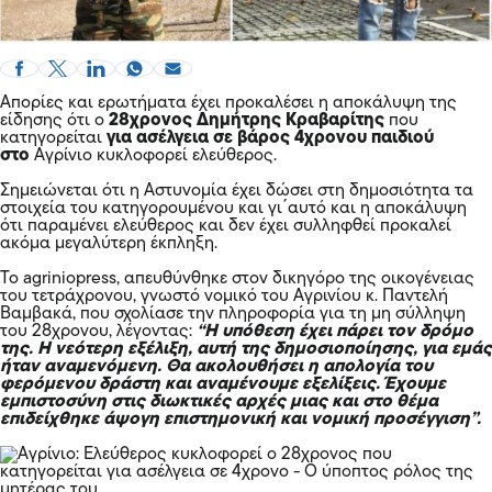
Απορίες και ερωτήματα έχει προκαλέσει η αποκάλυψη της
είδησης ότι ο
28χρονος Δημήτρης Κραβαρίτης
που
κατηγορείται
για ασέλγεια σε βάρος 4χρονου παιδιού
στο
Αγρίνιο κυκλοφορεί ελεύθερος.
Σημειώνεται ότι η Αστυνομία έχει δώσει στη δημοσιότητα τα
στοιχεία του κατηγορουμένου και γι΄αυτό και η αποκάλυψη
ότι παραμένει ελεύθερος και δεν έχει συλληφθεί προκαλεί
ακόμα μεγαλύτερη έκπληξη.
Το agriniopress, απευθύνθηκε στον δικηγόρο της οικογένειας
του τετράχρονου, γνωστό νομικό του Αγρινίου κ. Παντελή
Βαμβακά, που σχολίασε την πληροφορία για τη μη σύλληψη
του 28χρονου, λέγοντας:
“Η υπόθεση έχει πάρει τον δρόμο
της. Η νεότερη εξέλιξη, αυτή της δημοσιοποίησης, για εμάς
ήταν αναμενόμενη. Θα ακολουθήσει η απολογία του
φερόμενου δράστη και αναμένουμε εξελίξεις. Έχουμε
εμπιστοσύνη στις διωκτικές αρχές μιας και στο θέμα
επιδείχθηκε άψογη επιστημονική και νομική προσέγγιση”.