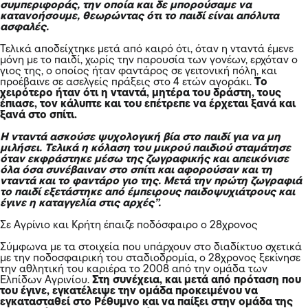
συμπεριφοράς, την οποία και δε μπορούσαμε να
κατανοήσουμε, θεωρώντας ότι το παιδί είναι απόλυτα
ασφαλές.
Τελικά αποδείχτηκε μετά από καιρό ότι, όταν η νταντά έμενε
μόνη με το παιδί, χωρίς την παρουσία των γονέων, ερχόταν ο
γιος της, ο οποίος ήταν φαντάρος σε γειτονική πόλη, και
προέβαινε σε ασελγείς πράξεις στο 4 ετών αγοράκι.
Το
χειρότερο ήταν ότι η νταντά, μητέρα του δράστη, τους
έπιασε, τον κάλυπτε και του επέτρεπε να έρχεται ξανά και
ξανά στο σπίτι.
Η νταντά ασκούσε ψυχολογική βία στο παιδί για να μη
μιλήσει. Τελικά η κόλαση του μικρού παιδιού σταμάτησε
όταν εκφράστηκε μέσω της ζωγραφικής και απεικόνισε
όλα όσα συνέβαιναν στο σπίτι και αφορούσαν και τη
νταντά και το φαντάρο γιο της. Μετά την πρώτη ζωγραφιά
το παιδί εξετάστηκε από έμπειρους παιδοψυχιάτρους και
έγινε η καταγγελία στις αρχές”.
Σε Αγρίνιο και Κρήτη έπαιζε ποδόσφαιρο ο 28χρονος
Σύμφωνα με τα στοιχεία που υπάρχουν στο διαδίκτυο σχετικά
με την ποδοσφαιρική του σταδιοδρομία, ο 28χρονος ξεκίνησε
την αθλητική του καριέρα το 2008 από την ομάδα των
Ελπίδων Αγρινίου.
Στη συνέχεια, και μετά από πρόταση που
του έγινε, εγκατέλειψε την ομάδα προκειμένου να
εγκατασταθεί στο Ρέθυμνο και να παίξει στην ομάδα της