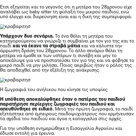
Ετσι εξηγείται και το γεγονός ότι η μητέρα του 28χρονου είχε
αναλάβει ως baby sitter τη φύλαξη του μικρού παιδιού, ενώ
υπό έλεγχο και διερεύνηση είναι και η δική της συμπεριφορά.
Υπάρχουν δυο σενάρια.
Το ένα θέλει τη μητέρα του
κατηγορούμενου να γνώριζε τι συμβαίνει με τον γιο της και το
παιδί
και να έκανε τα στραβά μάτια
και να κάλυπτε την
άρρωστη δράση του 28χρονου. Το άλλο σενάριο θέλει τη
μητέρα να έμαθε εκ των υστέρων τι συνέβη και μην το
αποκάλυψε για να προστατεύσει τον γιο της και να φόβησε το
μικρό παιδί να μην μιλήσει. Ποιος ακριβώς ήταν ο ρόλος της
θα αποδειχθεί από την εξέλιξη της ανάκρισης.
Η ζωγραφιά του ανήλικου που κίνησε τις υποψίες
Η υπόθεση αποκαλύφθηκε όταν ο πατέρας του παιδιού
παρατήρησε περίεργες ζωγραφιές του παιδιού και
απευθύνθηκε σε ειδικό.
Μετά την πρώτη ζωγραφιά, το παιδί
εξετάστηκε από έμπειρους παιδοψυχιάτρους που ερμήνευσαν
τα σχέδια του παιδιού και έγινε η καταγγελία στις αρχές.
Για την υπόθεση ενημερώθηκε η Εισαγγελία Αγρινίου και
έδωσε εντολή για έρευνα.