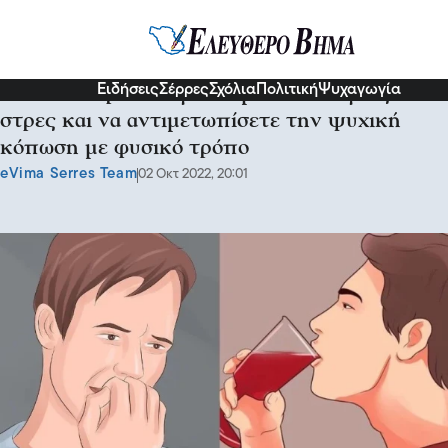
Υγεία
Ειδήσεις
Σέρρες
Σχόλια
Πολιτική
Ψυχαγωγία
Σπιτική θεραπεία για να μειώσετε άγχος και
στρες και να αντιμετωπίσετε την ψυχική
κόπωση με φυσικό τρόπο
eVima Serres Team
02 Οκτ 2022, 20:01