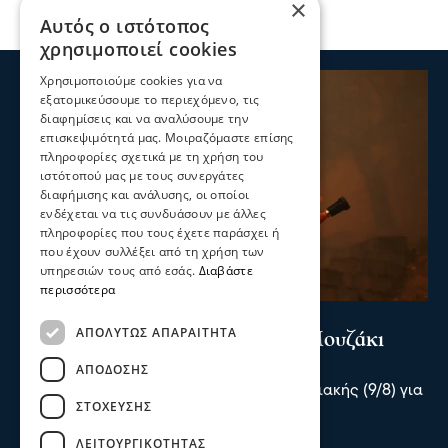
×
Αυτός ο ιστότοπος
χρησιμοποιεί cookies
Χρησιμοποιούμε cookies για να
εξατομικεύσουμε το περιεχόμενο, τις
διαφημίσεις και να αναλύσουμε την
επισκεψιμότητά μας. Μοιραζόμαστε επίσης
πληροφορίες σχετικά με τη χρήση του
ιστότοπού μας με τους συνεργάτες
διαφήμισης και ανάλυσης, οι οποίοι
ενδέχεται να τις συνδυάσουν με άλλες
πληροφορίες που τους έχετε παράσχει ή
που έχουν συλλέξει από τη χρήση των
υπηρεσιών τους από εσάς.
Διαβάστε
περισσότερα
Επικαιρότητα
ΑΠΟΛΎΤΩΣ ΑΠΑΡΑΊΤΗΤΑ
Συναγερμός για πυρκαγιά στο Μουζάκι
Ηλείας
ΑΠΌΔΟΣΗΣ
Συναγερμός σήμανε το απόγευμα της Κυριακής (9/8) για
ΣΤΌΧΕΥΣΗΣ
πυρκαγιά στο χωριό Μουζάκι Ηλείας.
πριν 2 λεπτά
ΛΕΙΤΟΥΡΓΙΚΌΤΗΤΑΣ