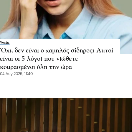
Υγεία
Όχι, δεν είναι ο χαμnλός σiδηρος: Αuτοί
είναι οι 5 λόγοı που νıώθετε
κοuρασμένοι όλn την ώρα
04 Αυγ 2025, 11:40