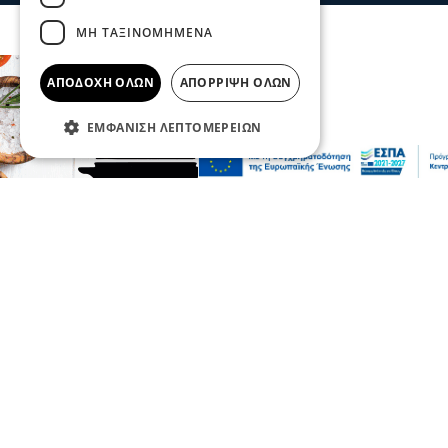
ΜΗ ΤΑΞΙΝΟΜΗΜΈΝΑ
ΑΠΟΔΟΧΉ ΌΛΩΝ
ΑΠΌΡΡΙΨΗ ΌΛΩΝ
ΕΜΦΆΝΙΣΗ ΛΕΠΤΟΜΕΡΕΙΏΝ
Επικαιρότητα
Ο Γιώργος Μασούρας ανακοινώθηκε από
τη ΝΕΟΜ
πριν 4 λεπτά