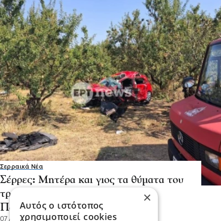
Σερραικά Νέα
Σέρρες: Μητέρα και γιος τα θύματα του
τροχαίου δυστυχήματος στην
×
Αυτός ο ιστότοπος
Παλαιοκώμη
χρησιμοποιεί cookies
07 Αυγ 2026, 17:51