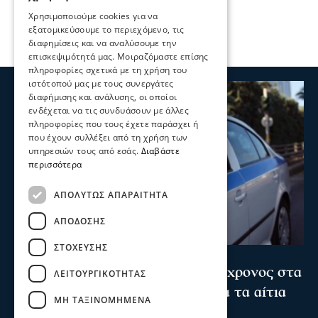
Χρησιμοποιούμε cookies για να
εξατομικεύσουμε το περιεχόμενο, τις
διαφημίσεις και να αναλύσουμε την
επισκεψιμότητά μας. Μοιραζόμαστε επίσης
πληροφορίες σχετικά με τη χρήση του
ιστότοπού μας με τους συνεργάτες
διαφήμισης και ανάλυσης, οι οποίοι
ενδέχεται να τις συνδυάσουν με άλλες
πληροφορίες που τους έχετε παράσχει ή
που έχουν συλλέξει από τη χρήση των
υπηρεσιών τους από εσάς.
Διαβάστε
περισσότερα
ΑΠΟΛΎΤΩΣ ΑΠΑΡΑΊΤΗΤΑ
ΑΠΌΔΟΣΗΣ
ΣΤΌΧΕΥΣΗΣ
Σερραικά Νέα
Θρίλερ στις Σέρρες: Νεκρός 66χρονος στα
ΛΕΙΤΟΥΡΓΙΚΌΤΗΤΑΣ
Ίβηρα – Έρευνα των Αρχών για τα αίτια
ΜΗ ΤΑΞΙΝΟΜΗΜΈΝΑ
του θανάτου