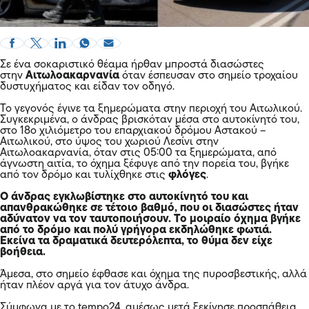
Σε ένα σοκαριστικό θέαμα ήρθαν μπροστά διασώστες
στην
Αιτωλοακαρνανία
όταν έσπευσαν στο σημείο τροχαίου
δυστυχήματος και είδαν τον οδηγό.
Το γεγονός έγινε τα ξημερώματα στην περιοχή του Αιτωλικού.
Συγκεκριμένα, ο άνδρας βρισκόταν μέσα στο αυτοκίνητό του,
στο 18ο χιλιόμετρο του επαρχιακού δρόμου Αστακού –
Αιτωλικού, στο ύψος του χωριού Λεσίνι στην
Αιτωλοακαρνανία, όταν στις 05:00 τα ξημερώματα, από
άγνωστη αιτία, το όχημα ξέφυγε από την πορεία του, βγήκε
από τον δρόμο και τυλίχθηκε στις
φλόγες
.
Ο άνδρας εγκλωβίστηκε στο αυτοκίνητό του και
απανθρακώθηκε σε τέτοιο βαθμό, που οι διασώστες ήταν
αδύνατον να τον ταυτοποιήσουν. Το μοιραίο όχημα βγήκε
από το δρόμο και πολύ γρήγορα εκδηλώθηκε φωτιά.
Εκείνα τα δραματικά δευτερόλεπτα, το θύμα δεν είχε
βοήθεια.
Άμεσα, στο σημείο έφθασε και όχημα της πυροσβεστικής, αλλά
ήταν πλέον αργά για τον άτυχο άνδρα.
Σύμφωνα με το tempo24, αμέσως μετά ξεκίνησε προσπάθεια