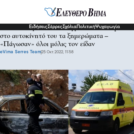
Κοινωνία
Ειδήσεις
Σέρρες
Σχόλια
Πολιτική
Ψυχαγωγία
Αιτωλοακαρνανία: Είχε φρικτό θάνατο μέσα
στο αυτοκίνητό του τα ξημερώματα –
«Πάγωσαν» όλοι μόλις τον είδαν
eVima Serres Team
25 Οκτ 2022, 11:58