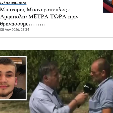
Σχόλια και...άλλα
Μπαχαρης Μπαχαροπουλος -
Αμφίπολη: ΜΕΤΡΑ ΤΩΡΑ πριν
θρηνήσουμε………
08 Αυγ 2026, 23:34