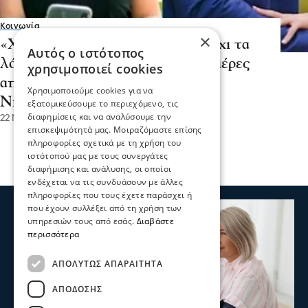
Κοινωνία
×
«Χωρίς εσένα»: Γροθιά στο στομάχι τα
Αυτός ο ιστότοπος
λόγια της Δώρας Τσαμπάζη 40 ημέρες
χρησιμοποιεί cookies
από το θάνατο του Αλέξανδρου
Χρησιμοποιούμε cookies για να
Νικολαΐδη
εξατομικεύσουμε το περιεχόμενο, τις
διαφημίσεις και να αναλύσουμε την
22 Νοε 2022, 22:46
επισκεψιμότητά μας. Μοιραζόμαστε επίσης
πληροφορίες σχετικά με τη χρήση του
ιστότοπού μας με τους συνεργάτες
διαφήμισης και ανάλυσης, οι οποίοι
ενδέχεται να τις συνδυάσουν με άλλες
πληροφορίες που τους έχετε παράσχει ή
που έχουν συλλέξει από τη χρήση των
υπηρεσιών τους από εσάς.
Διαβάστε
περισσότερα
ΑΠΟΛΎΤΩΣ ΑΠΑΡΑΊΤΗΤΑ
ΑΠΌΔΟΣΗΣ