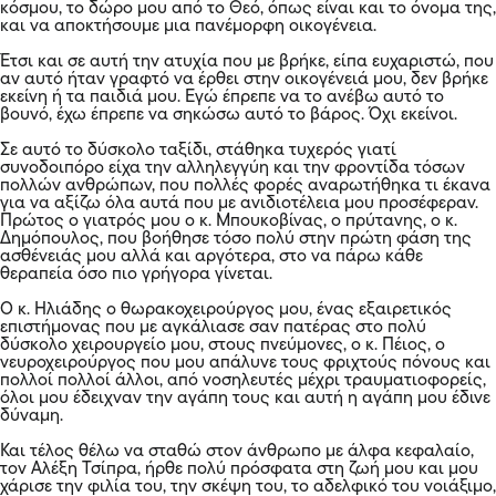
κόσμου, το δώρο μου από το Θεό, όπως είναι και το όνομα της,
και να αποκτήσουμε μια πανέμορφη οικογένεια.
Έτσι και σε αυτή την ατυχία που με βρήκε, είπα ευχαριστώ, που
αν αυτό ήταν γραφτό να έρθει στην οικογένειά μου, δεν βρήκε
εκείνη ή τα παιδιά μου. Εγώ έπρεπε να το ανέβω αυτό το
βουνό, έχω έπρεπε να σηκώσω αυτό το βάρος. Όχι εκείνοι.
Σε αυτό το δύσκολο ταξίδι, στάθηκα τυχερός γιατί
συνοδοιπόρο είχα την αλληλεγγύη και την φροντίδα τόσων
πολλών ανθρώπων, που πολλές φορές αναρωτήθηκα τι έκανα
για να αξίζω όλα αυτά που με ανιδιοτέλεια μου προσέφεραν.
Πρώτος ο γιατρός μου ο κ. Μπουκοβίνας, ο πρύτανης, ο κ.
Δημόπουλος, που βοήθησε τόσο πολύ στην πρώτη φάση της
ασθένειάς μου αλλά και αργότερα, στο να πάρω κάθε
θεραπεία όσο πιο γρήγορα γίνεται.
Ο κ. Ηλιάδης ο θωρακοχειρούργος μου, ένας εξαιρετικός
επιστήμονας που με αγκάλιασε σαν πατέρας στο πολύ
δύσκολο χειρουργείο μου, στους πνεύμονες, ο κ. Πέιος, ο
νευροχειρούργος που μου απάλυνε τους φριχτούς πόνους και
πολλοί πολλοί άλλοι, από νοσηλευτές μέχρι τραυματιοφορείς,
όλοι μου έδειχναν την αγάπη τους και αυτή η αγάπη μου έδινε
δύναμη.
Και τέλος θέλω να σταθώ στον άνθρωπο με άλφα κεφαλαίο,
τον Αλέξη Τσίπρα, ήρθε πολύ πρόσφατα στη ζωή μου και μου
χάρισε την φιλία του, την σκέψη του, το αδελφικό του νοιάξιμο,