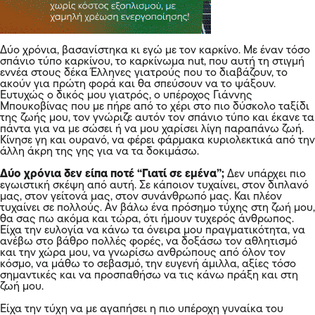
Δύο χρόνια, βασανίστηκα κι εγώ με τον καρκίνο. Με έναν τόσο
σπάνιο τύπο καρκίνου, το καρκίνωμα nut, που αυτή τη στιγμή
εννέα στους δέκα Έλληνες γιατρούς που το διαβάζουν, το
ακούν για πρώτη φορά και θα σπεύσουν να το ψάξουν.
Ευτυχώς ο δικός μου γιατρός, ο υπέροχος Γιάννης
Μπουκοβίνας που με πήρε από το χέρι στο πιο δύσκολο ταξίδι
της ζωής μου, τον γνώριζε αυτόν τον σπάνιο τύπο και έκανε τα
πάντα για να με σώσει ή να μου χαρίσει λίγη παραπάνω ζωή.
Κίνησε γη και ουρανό, να φέρει φάρμακα κυριολεκτικά από την
άλλη άκρη της γης για να τα δοκιμάσω.
Δύο χρόνια δεν είπα ποτέ “Γιατί σε εμένα”;
Δεν υπάρχει πιο
εγωιστική σκέψη από αυτή. Σε κάποιον τυχαίνει, στον διπλανό
μας, στον γείτονά μας, στον συνάνθρωπό μας. Και πλέον
τυχαίνει σε πολλούς. Αν βάλω ένα πρόσημο τύχης στη ζωή μου,
θα σας πω ακόμα και τώρα, ότι ήμουν τυχερός άνθρωπος.
Είχα την ευλογία να κάνω τα όνειρα μου πραγματικότητα, να
ανέβω στο βάθρο πολλές φορές, να δοξάσω τον αθλητισμό
και την χώρα μου, να γνωρίσω ανθρώπους από όλον τον
κόσμο, να μάθω το σεβασμό, την ευγενή άμιλλα, αξίες τόσο
σημαντικές και να προσπαθήσω να τις κάνω πράξη και στη
ζωή μου.
Είχα την τύχη να με αγαπήσει η πιο υπέροχη γυναίκα του