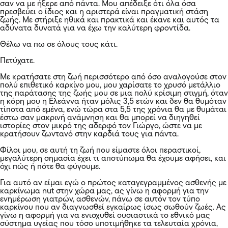
σαν να με ήξερε από πάντα. Μου απέδειξε ότι όλα όσα
πρεσβεύει ο ίδιος και η αριστερά είναι πραγματική στάση
ζωής. Με στήριξε ηθικά και πρακτικά και έκανε και αυτός τα
αδύνατα δυνατά για να έχω την καλύτερη φροντίδα.
Θέλω να πω σε όλους τους κάτι.
Πετύχατε.
Με κρατήσατε στη ζωή περισσότερο από όσο αναλογούσε στον
πολύ επιθετικό καρκίνο μου, μου χαρίσατε το χρυσό μετάλλιο
της παράτασης της ζωής μου σε μια πολύ κρίσιμη στιγμή, όταν
η κόρη μου η Ελεάννα ήταν μόλις 3,5 ετών και δεν θα θυμόταν
τίποτα από εμένα, ενώ τώρα στα 5,5 της χρόνια θα με θυμάται
έστω σαν μακρινή ανάμνηση και θα μπορεί να διηγηθεί
ιστορίες στον μικρό της αδερφό τον Γιώργο, ώστε να με
κρατήσουν ζωντανό στην καρδιά τους για πάντα.
Φίλοι μου, σε αυτή τη ζωή που είμαστε όλοι περαστικοί,
μεγαλύτερη σημασία έχει τι αποτύπωμα θα έχουμε αφήσει, και
όχι πώς ή πότε θα φύγουμε.
Για αυτό αν είμαι εγώ ο πρώτος καταγεγραμμένος ασθενής με
καρκίνωμα nut στην χώρα μας, ας γίνω η αφορμή για την
ενημέρωση γιατρών, ασθενών, πάνω σε αυτόν τον τύπο
καρκίνου που αν διαγνωσθεί εγκαίρως ίσως σωθούν ζωές. Ας
γίνω η αφορμή για να ενισχυθεί ουσιαστικά το εθνικό μας
σύστημα υγείας που τόσο υποτιμήθηκε τα τελευταία χρόνια,