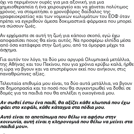
όχι να περιμένουν ουρές για μια αξονική, για μια
χημειοθεραπεία ή ένα χειρουργείο και να χάνεται πολύτιμος
χρόνος, να σταματήσει ο χρονοβόρος δαίδαλος της
γραφειοκρατίας και των νομικών κωλυμάτων του ΕΟΦ όταν
πρέπει να εγκριθούν άμεσα δοκιμαστικά φάρμακα που μπορεί
να σώσουν ζωές.
Αν ερχόμαστε σε αυτή τη ζωή για κάποιο σκοπό, εγώ έχω
αποφασίσει ποιος θα είναι αυτός. Να προσφέρω ελπίδα μέσα
από όσα κατάφερα στην ζωή μου, από τα όμορφα μέχρι τα
άσχημα.
Για αυτόν τον λόγο, τα δύο μου αργυρά Ολυμπιακά μετάλλια,
της Αθήνας και του Πεκίνου, που για χρόνια κρύβω καλά, ήρθε
η ώρα να βγουν και να επιστρέψουν εκεί που ανήκουν, στις
παναθρώπινες αξίες.
Τελευταία επιθυμία μου είναι, τα δύο αυτά μετάλλια, να βγουν
σε δημοπρασία και το ποσό που θα συγκεντρωθεί να δοθεί σε
δομές για τα παιδιά που θα επιλέξει η οικογένειά μου.
Αν σωθεί έστω ένα παιδί, θα αξίζει κάθε κλωτσιά που έχω
φάει στο κεφάλι, κάθε κάταγμα στα πόδια μου.
Αυτό είναι το αποτύπωμα που θέλω να αφήσω στην
κοινωνία, αυτή είναι η κληρονομιά που θέλω να μείνει στα
παιδιά μου».