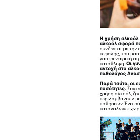
Η χρήση αλκοόλ 
αλκοόλ αφορά π
συνδέεται με την
κεφαλής, του μαστ
γαστρεντερική αιμ
κατάθλιψη.
Οι γυ
αντοχή στο αλκοό
παθολόγος Ανασ
Παρά ταύτα, οι ε
ποσότητες.
Συγκε
χρήση αλκοόλ, ζο
περιλαμβάνουν με
παθήσεων. Ένα σύ
καταναλώνει χωρ