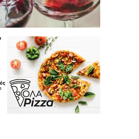
υ
ρές
α