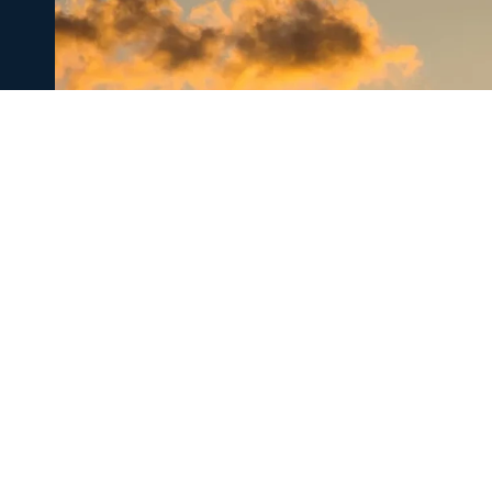
Ενισχύθηκαν οι πυροσβεστικές δυν
Κορινθία - Επιχειρούν 11 εναέρια μ
Ενισχύθηκαν οι πυροσβεστικές δυνάμεις που επιχειρούν
αγροτοδασική έκταση, στην περιοχή Στεφάνι Κορίνθου.
07 Αυγ 2026, 20:24