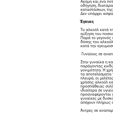
Ακόμη και ένα πο
οδήγηση, διατάρα
καταστάσεων, της
Δεν υπάρχει ασφα
Έγκυες
Το αλκοόλ κατά τ
αύξηση του ποσο
Παρά το γεγονός 
δόσης του αλκοόλ 
κατά την εγκυμοσ
Γυναίκες σε ανα
Στην γυναίκα η κ
παράγοντας κινδύ
γονιμότητα. Η χρή
τα αποτελέσματα
πλευρά, οι μελέτ
χρήσης αλκοόλ κα
προσπάθειας σύλλ
ιδιαίτερα σε υγι
προαναφέρονται 
γυναίκες με δυσκ
απέχουν πλήρως α
Άντρες σε αναπα