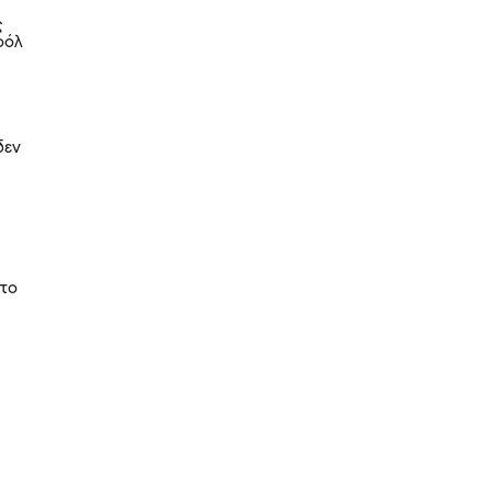
ς
οόλ
δεν
 το