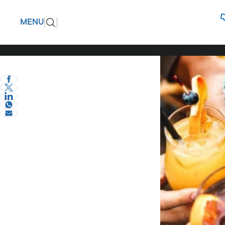
Πόσο αλκ
ΠΙΣΩ
MENU
μου;
eVima Serres Team
0
Υγεία