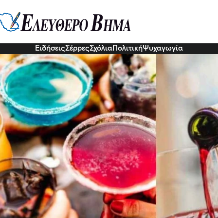
οόλ επιτρέπεται να πίνω χωρίς ν
3 Δεκ 2022, 17:56
Ειδήσεις
Σέρρες
Σχόλια
Πολιτική
Ψυχαγωγία