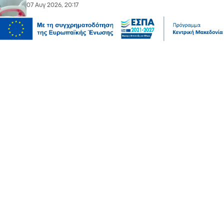
07 Αυγ 2026, 20:17
Ψυχαγωγία
Αθλητικά
Ισπανία – Ελλάδα 96-86: Στην παράταση «λύγισε» η
Εθνική Παίδων στην πρεμιέρα του Eurobasket U16
07 Αυγ 2026, 20:01
Επικαιρότητα
Καιρός αύριο: Άνεμοι 5 μποφόρ στην Αττική, έως 39
βαθμούς η θερμοκρασία στη χώρα – Πού θα βρέξει
07 Αυγ 2026, 19:57