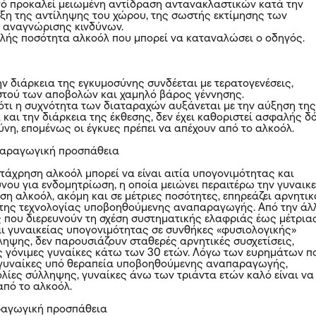
τό προκαλεί μειωμένη αντίδραση αντανακλαστικών κατά την
ξη της αντίληψης του χώρου, της σωστής εκτίμησης των
 αναγνώρισης κινδύνων.
λής ποσότητα αλκοόλ που μπορεί να καταναλώσει ο οδηγός.
ην διάρκεια της εγκυμοσύνης συνδέεται με τερατογενέσεις,
στού των αποβολών και χαμηλό βάρος γέννησης.
ότι η συχνότητα των διαταραχών αυξάνεται με την αύξηση τη
και την διάρκεια της έκθεσης, δεν έχει καθοριστεί ασφαλής δ
ύνη, επομένως οι έγκυες πρέπει να απέχουν από το αλκοόλ.
παραγωγική προσπάθεια
ατάχρηση αλκοόλ μπορεί να είναι αιτία υπογονιμότητας και
νου για ενδομητρίωση, η οποία μειώνει περαιτέρω την γυναικ
ση αλκοόλ, ακόμη και σε μέτριες ποσότητες, επηρεάζει αρνητικ
 της τεχνολογίας υποβοηθούμενης αναπαραγωγής. Από την άλ
ες που διερευνούν τη σχέση συστηματικής ελαφριάς έως μέτρια
ι γυναικείας υπογονιμότητας σε συνθήκες «φυσιολογικής»
ηψης, δεν παρουσιάζουν σταθερές αρνητικές συσχετίσεις,
είς γόνιμες γυναίκες κάτω των 30 ετών. Λόγω των ευρημάτων π
γυναίκες υπό θεραπεία υποβοηθούμενης αναπαραγωγής,
ολίες σύλληψης, γυναίκες άνω των τριάντα ετών καλό είναι να
πό το αλκοόλ.
ραγωγική προσπάθεια