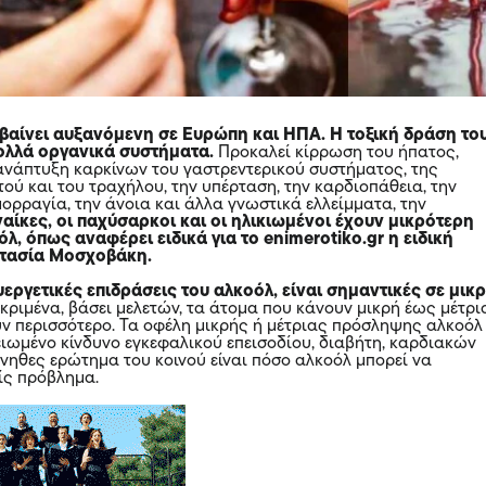
βαίνει αυξανόμενη σε Ευρώπη και ΗΠΑ. Η τοξική δράση το
ολλά οργανικά συστήματα.
Προκαλεί κίρρωση του ήπατος,
 ανάπτυξη καρκίνων του γαστρεντερικού συστήματος, της
ού και του τραχήλου, την υπέρταση, την καρδιοπάθεια, την
ορραγία, την άνοια και άλλα γνωστικά ελλείμματα, την
ναίκες, οι παχύσαρκοι και οι ηλικιωμένοι έχουν μικρότερη
λ, όπως αναφέρει ειδικά για το enimerotiko.gr η ειδική
τασία Μοσχοβάκη.
υεργετικές επιδράσεις του αλκοόλ, είναι σημαντικές σε μικ
κριμένα, βάσει μελετών, τα άτομα που κάνουν μικρή έως μέτρι
υν περισσότερο. Τα οφέλη μικρής ή μέτριας πρόσληψης αλκοόλ
ιωμένο κίνδυνο εγκεφαλικού επεισοδίου, διαβήτη, καρδιακών
νηθες ερώτημα του κοινού είναι πόσο αλκοόλ μπορεί να
ίς πρόβλημα.