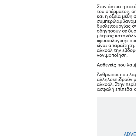
Στον άντρα η κατ
του σπέρματος, ό
και η οξεία μέθη 
συμπεριλαμβανομέ
δυσλειτουργίας σ
οδηγήσουν σε δυσ
μέτριας κατανάλω
«φυσιολογική» π
είναι απαραίτητη
αλκοόλ την εβδομ
γονιμοποίηση.
Ασθενείς που λα
Άνθρωποι που λα
αλληλοεπιδρούν μ
αλκοόλ. Στην περ
ασφαλή επίπεδα κ