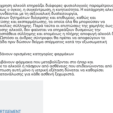
άχρηση αλκοόλ επηρεάζει διάφορες φυσιολογικές παραμέτρου
πως ο όγκος, η συγκέντρωση, η κινητικότητα. H κατάχρηση αλκ
συνδέονται με τη σεξουαλική δυσλειτουργία,
νων ζητημάτων διέγερσης και επιθυμίας, καθώς και
τύσης και εκσπερμάτωσης, τα οποία όλα θα μπορούσαν να
κολίες σύλληψης. Παρά ταύτα οι επιπτώσεις της χαμηλής έως
σης αλκοόλ, δεν φαίνεται να επηρεάζουν δυσμενώς την
ροσπάθεια σύλληψης και επομένως η πλήρης αποφυγή αλκοόλ 
. Ωστόσο οι άνδρες σύντροφοι θα πρέπει να αποφεύγουν το
άδα πριν δώσουν δείγμα σπέρματος κατά την εξωσωματική
μβάνουν ορισμένες κατηγορίες φαρμάκων
μβάνουν φάρμακα που μεταβολίζονται στο ήπαρ και
ε το αλκοόλ ή πάσχουν από ασθένειες που επιδεινώνονται από
ίπτωση αυτή μόνο η ιατρική εξέταση δύναται να καθορίσει
ατανάλωσης για κάθε ασθενή ξεχωριστά.