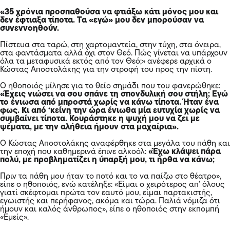
«35 χρόνια προσπαθούσα να φτιάξω κάτι μόνος μου και
δεν έφτιαξα τίποτα. Τα «εγώ» μου δεν μπορούσαν να
συνεννοηθούν.
Πίστευα στα ταρώ, στη χαρτομαντεία, στην τύχη, στα όνειρα,
στα φαντάσματα αλλά όχι στον Θεό. Πώς γίνεται να υπάρχουν
όλα τα μεταφυσικά εκτός από τον Θεό;» ανέφερε αρχικά ο
Κώστας Αποστολάκης για την στροφή του προς την πίστη.
Ο ηθοποιός μίλησε για το θείο σημάδι που του φανερώθηκε:
«Έχεις νιώσει να σου σπάνε τη σπονδυλική σου στήλη; Εγώ
το ένιωσα από μπροστά χωρίς να κάνω τίποτα. Ήταν ένα
φως. Κι από ‘κείνη την ώρα ένιωθα μία ευτυχία χωρίς να
συμβαίνει τίποτα. Κουράστηκε η ψυχή μου να ζει με
ψέματα, με την αλήθεια ήμουν στα μαχαίρια».
Ο Κώστας Αποστολάκης αναφέρθηκε στα μεγάλα του πάθη και
την εποχή που καθημερινά έπινε αλκοόλ:
«Έχω κλάψει πάρα
πολύ, με προβληματίζει η ύπαρξή μου, τι ήρθα να κάνω;
Πριν τα πάθη μου ήταν το ποτό και το να παίζω στο
θέατρο
»,
είπε ο ηθοποιός, ενώ κατέληξε: «Είμαι ο χειρότερος απ’ όλους
γιατί σκέφτομαι πρώτα τον εαυτό μου, είμαι παρτακιστής,
εγωιστής και περήφανος, ακόμα και τώρα. Παλιά νόμιζα ότι
ήμουν και καλός άνθρωπος», είπε ο ηθοποιός στην εκπομπή
«Εμείς».