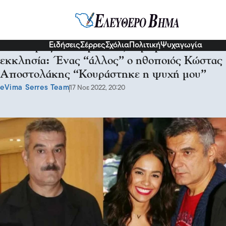
Διάφορα
Ειδήσεις
Σέρρες
Σχόλια
Πολιτική
Ψυχαγωγία
Αποκήρυξε το παρελθόν, στράφηκε στην
εκκλησία: Ένας “άλλος” ο ηθοποιός Κώστας
Αποστολάκης “Κουράστηκε η ψυχή μου”
eVima Serres Team
17 Νοε 2022, 20:20