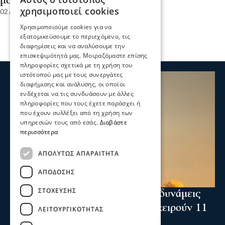
μου να κλαίει"
χρησιμοποιεί cookies
02 Αυγ 2026, 15:18
Χρησιμοποιούμε cookies για να
εξατομικεύσουμε το περιεχόμενο, τις
διαφημίσεις και να αναλύσουμε την
επισκεψιμότητά μας. Μοιραζόμαστε επίσης
πληροφορίες σχετικά με τη χρήση του
ιστότοπού μας με τους συνεργάτες
διαφήμισης και ανάλυσης, οι οποίοι
ενδέχεται να τις συνδυάσουν με άλλες
πληροφορίες που τους έχετε παράσχει ή
που έχουν συλλέξει από τη χρήση των
υπηρεσιών τους από εσάς.
Διαβάστε
περισσότερα
ΑΠΟΛΎΤΩΣ ΑΠΑΡΑΊΤΗΤΑ
ΑΠΌΔΟΣΗΣ
ΣΤΌΧΕΥΣΗΣ
Ενισχύθηκαν οι πυροσβεστικές δυνάμεις
στη φωτιά στην Κορινθία - Επιχειρούν 11
ΛΕΙΤΟΥΡΓΙΚΌΤΗΤΑΣ
εναέρια μέσα