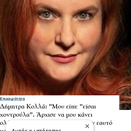
Επικαιρότητα
Δήμητρα Κολλά: "Μου είπε "είσαι
χοντρούλα". Άρχισε να μου κάνει
ολόκληρο κήρυγμα και έπιασα τον εαυτό
×
Αυτός ο ιστότοπος