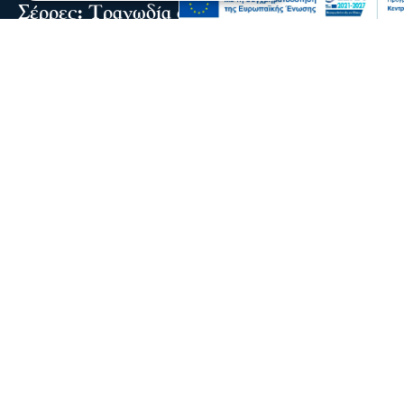
Σέρρες: Τραγωδία στην άσφαλτο-2 νεκροί
σε τροχαίο στην Παλαιοκώμη
Δύο νεκροί και ένας τραυματίας είναι ο απολογισμός
τροχαίου δυστυχήματος μετά από σύγκρουση ΙΧ με
φορτηγό το πρωί στην Παλαιοκώμη
07 Αυγ 2026, 08:48