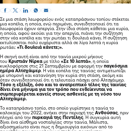
Σε μια στάση λεωφορείου ενός καταπράσινου τοπίου στέκεται
μια κοπέλα, η οποία, ενώ περιμένει, συνειδητοποιεί ότι τα
λεωφορεία έχουν απεργία. Στην ίδια στάση κάθεται μια κυρία,
η οποία, αφού ακούει για την απεργία, πιάνει την συζήτηση
στην νέα κοπέλα και την ρωτάει τι δουλειά κάνει. Η συζήτηση
εκτυλίσσεται πολύ ευχάριστα αλλά σε λίγα λεπτά η κυρία
ρωτάει:
«Τι δουλειά κάνετε;».
Η σκηνή αυτή είναι από την ταινία μικρού μήκους
του
Κριστιάν Νίρκα
με τίτλο
«Σε 10 λεπτά»
, η οποία
κυκλοφόρησε στις 21 Σεπτεμβρίου με αφορμή την
παγκόσμια
ημέρα Αλτσχάιμερ
. Η νέα κοπέλα της ταινίας αντιμετωπίζει
με υπομονή και κατανόηση την κυρία στη στάση, ακόμη και
όταν συνειδητοποιεί ότι η τελευταία πάσχει από Αλτσχάιμερ.
Τόσο η εξέλιξη, όσο και το ανατρεπτικό τέλος της ταινίας
δίνει ένα μήνυμα για τον τρόπο που ενδείκνυται να
συμπεριφέρεται κανείς στους ασθενείς με τη νόσο του
Αλτσχάιμερ.
Το καταπράσινο τοπίο, στο οποίο γυρίστηκε η ταινία το
καλοκαίρι του 2022, ανήκει στην περιοχή της
Ανθούσας
, πριν
πληγεί από την
πυρκαγιά της Πεντέλης
. Η συγκυρία αυτή
δίνει ένα αίσθημα νοσταλγίας στην ταινία. Μάλιστα,
αξιοσημείωτο είναι πως η δημιουργία εικόνων από το