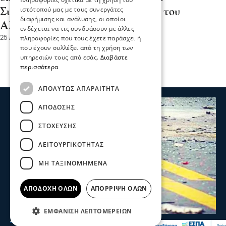
ιστότοπού μας με τους συνεργάτες
Συμβουλές ενός νευρολόγου κατά του
διαφήμισης και ανάλυσης, οι οποίοι
Αλτσχάιμερ
ενδέχεται να τις συνδυάσουν με άλλες
πληροφορίες που τους έχετε παράσχει ή
25 Αυγ 2022, 05:57
που έχουν συλλέξει από τη χρήση των
υπηρεσιών τους από εσάς.
Διαβάστε
περισσότερα
ΑΠΟΛΎΤΩΣ ΑΠΑΡΑΊΤΗΤΑ
ΑΠΌΔΟΣΗΣ
ΣΤΌΧΕΥΣΗΣ
ΛΕΙΤΟΥΡΓΙΚΌΤΗΤΑΣ
ΜΗ ΤΑΞΙΝΟΜΗΜΈΝΑ
ΑΠΟΔΟΧΉ ΌΛΩΝ
ΑΠΌΡΡΙΨΗ ΌΛΩΝ
ΕΜΦΆΝΙΣΗ ΛΕΠΤΟΜΕΡΕΙΏΝ
Σερραικά Νέα