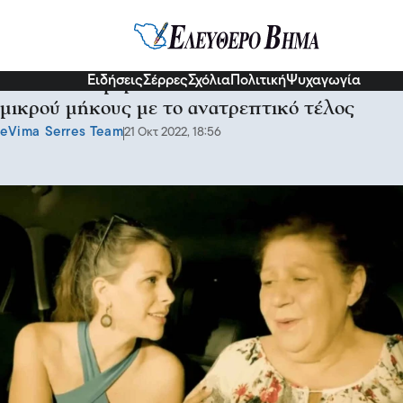
Ψυχολογία
Ειδήσεις
Σέρρες
Σχόλια
Πολιτική
Ψυχαγωγία
Το Αλτσχάιμερ «Σε 10 λεπτά»: Η ταινία
μικρού μήκους με το ανατρεπτικό τέλος
eVima Serres Team
21 Οκτ 2022, 18:56