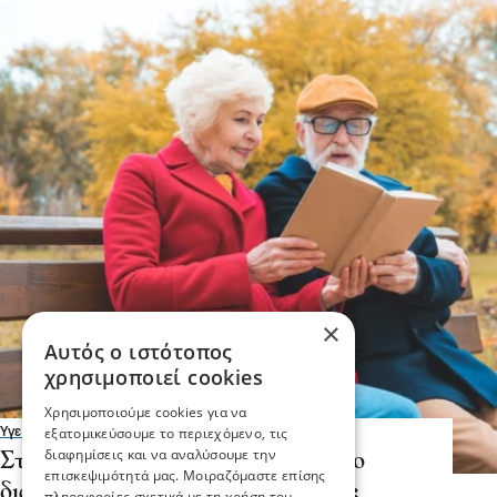
×
Αυτός ο ιστότοπος
χρησιμοποιεί cookies
Χρησιμοποιούμε cookies για να
εξατομικεύσουμε το περιεχόμενο, τις
Υγεία
διαφημίσεις και να αναλύσουμε την
Σταματήστε το ποτό, συνεχίστε το
επισκεψιμότητά μας. Μοιραζόμαστε επίσης
διάβασμα, προσέξτε την ακοή σας:
πληροφορίες σχετικά με τη χρήση του