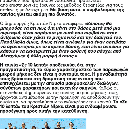
παρελθόν, που προκαλούν νοσταλγία, προτείνεται
από επιστημονικές έρευνες ως μέθοδος θεραπείας για τους
ασθενείς με Αλτσχάιμερ.
Με βάση αυτό, ο συμβολισμός της
ταινίας γίνεται ακόμη πιο δυνατός.
Ο δημιουργός Κριστιάν Νίρκα αναφέρει:
«Κάποιος θα
μπορούσε να πει πως ό,τι μένει στο δάσος μετά από μια
πυρκαγιά, είναι παρόμοιο με αυτό που συμβαίνει στον
άνθρωπο όταν χάνει το μνημονικό και την διαύγειά του.
Παράλληλα όμως, όπως είναι ανώφελο για έναν ορειβάτη
να αγανακτήσει με το καμένο δάσος, έτσι είναι ανούσιο για
κάποιον να εκνευριστεί με έναν ασθενή που πάσχει από
Αλτσχάιμερ ή άλλη μορφή άνοιας.»
Η ταινία «Σε 10 λεπτά» αποδεικνύει ότι, στην
πραγματικότητα, το κύριο χαρακτηριστικό των παραγωγών
μικρού μήκους δεν είναι η συντομία τους. Η μοναδικότητά
τους βρίσκεται στη δραματική τους ένταση που
επιτυγχάνεται με την απουσία μακροσκελών διαλόγων,
σύνθετων χαρακτήρων και εκτενών σκηνών.
Καθώς οι
σκηνοθέτες δημιουργούν τις ταινίες μικρού μήκους τους,
έρχονται αντιμέτωποι με την πρόκληση να αποδώσουν την
ουσία και να προσελκύσουν το ενδιαφέρον του κοινού.
Το «Σε
10 λεπτά» του Κριστιάν Νίρκα είναι μια ενδιαφέρουσα
προσέγγιση προς αυτήν την κατεύθυνση.