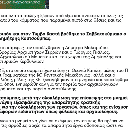
ς και όλα τα στελέχη ξέρουν από έξω και ανακατωτά όλες τις
 ατού του κόμματος που παραμένει πιστό στις θέσεις και τις
οιπόν και στον Τύμβο Καστά βρέθηκε το Σαββατοκύριακο ο 
 Δημήτρης Κουτσούμπας.
και κάμερες τον υποδέχθηκαν η Δήμητρα Μαλαμίδου,
Εφορίας Αρχαιοτήτων Σερρών και ο Γιώργιος Γκάλιος,
Αρχαιολογικού Μουσείου και του χώρου της Αμφίπολης και
ρτυρικών Κερδυλλίων.
ΚΕ, στο οποίο συμμετείχαν επίσης η Θεανώ Καπέτη, μέλος του 
αι Γραμματέας της ΚΟ Κεντρικής Μακεδονίας , αλλά και ο
ίδης, μέλος της ΚΕ, ξεναγήθηκαν στο μνημείο και επισκέφθηκ
ο, όπου ενημερώθηκαν για την πορεία των αρχαιολογικών
ρήματα και την πορεία αναστύλωσης.
σούμπας, μετά την ολοκλήρωση της επίσκεψης στο μνημεί
νάγκη εξασφάλισης της απαραίτητης κρατικής
για την ολοκλήρωση των εργασιών, όπως και της ενίσχυσ
άφορων ειδικοτήτων όπως φύλακες και αρχαιολόγους.
νου το μνημείο να γίνει επισκέψιμο, τόνισε πως θα πρέπει να
 τις αρμόδιες αρχές τα απαραίτητα έργα οδοποιίας ώστε να