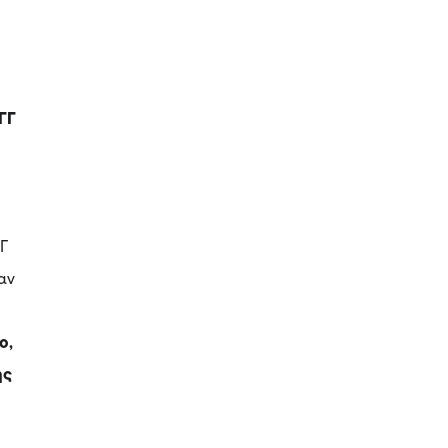
ΓΓ
ΠΓ
αν
ο,
ης