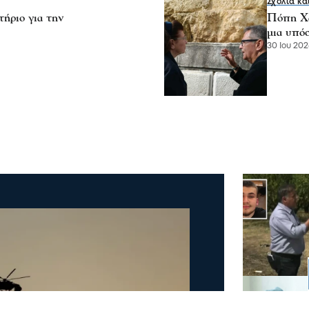
Σχόλια κα
ήριο για την
Πόπη Χα
μια υπό
30 Ιου 202