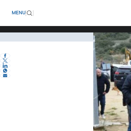
Στην Αμφ
ΠΙΣΩ
MENU
Κουτσούμ
και παρε
Σχόλια και...άλλα
eVima Serres Team
0