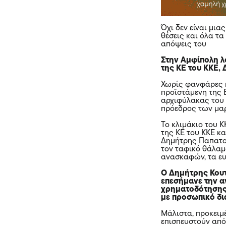
Όχι δεν είναι μια
θέσεις και όλα τα
απόψεις του
Στην Αμφίπολη λ
της ΚΕ του ΚΚΕ,
Χωρίς φανφάρες 
προϊστάμενη της 
αρχιφύλακας του 
πρόεδρος των μα
Το κλιμάκιο του Κ
της ΚΕ του ΚΚΕ κ
Δημήτρης Παπατολ
τον ταφικό θάλαμ
ανασκαφών, τα ευ
Ο Δημήτρης Κουτ
επεσήμανε την α
χρηματοδότησης 
με προσωπικό δι
Μάλιστα, προκειμέ
επισπευστούν από