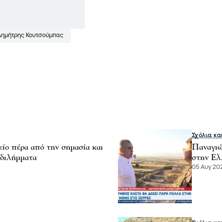
Δημήτρης Κουτσούμπας
Σχόλια κα
ίο πέρα από την σημασία και
Παναγιώ
 διλήμματα
στην Ελλ
05 Αυγ 202