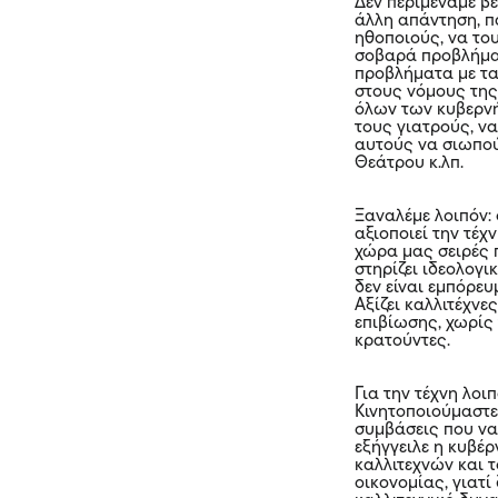
Δεν περιμέναμε β
άλλη απάντηση, π
ηθοποιούς, να το
σοβαρά προβλήματ
προβλήματα με τα 
στους νόμους της
όλων των κυβερνή
τους γιατρούς, ν
αυτούς να σιωπού
Θεάτρου κ.λπ.
Ξαναλέμε λοιπόν: 
αξιοποιεί την τέχ
χώρα μας σειρές 
στηρίζει ιδεολογι
δεν είναι εμπόρευ
Αξίζει καλλιτέχν
επιβίωσης, χωρίς
κρατούντες.
Για την τέχνη λοι
Κινητοποιούμαστε
συμβάσεις που να
εξήγγειλε η κυβέρ
καλλιτεχνών και τ
οικονομίας, γιατί