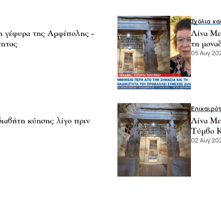
Σχόλια κα
η γέφυρα της Αμφίπολης -
Λίνα Με
τητας
τη μονα
05 Αυγ 202
Επικαιρό
ιαβήτη κύησης λίγο πριν
Λίνα Με
Τύμβο Κ
02 Αυγ 202