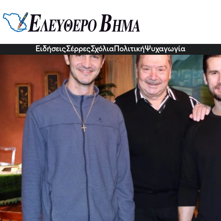
ση του ΣΕΗ για τα βραβεία ΧΟΡ
αι για το κοινό
ο, συγχαίρουμε τους συναδέλφους που στη φετινή απονομή, α
Ειδήσεις
Σέρρες
Σχόλια
Πολιτική
Ψυχαγωγία
3 Ιου 2026, 18:27