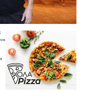
ς
ενα
τα