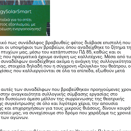
τικό πως συνάδελφος βραβευθείς φέτος διάβασε επιστολή που
ι οι υποψήφιοι των βραβείων, όπου αναδείχθηκε το ζήτημα τ
πτυχίων μας, μέσω του κατάπτυστου ΠΔ 85, καθώς και οι
 που πραγματικά έχουμε ανάγκη ως καλλιτέχνες. Μέσα από τι
 συναδέλφων αναδείχθηκε ακόμα η ανάγκη της συλλογικότητ
ας, στοιχεία δηλαδή που η σύγχρονη «ζούγκλα» του θεάτρου, ο
χέσεις που καλλιεργούνται σε όλα τα επίπεδα, εξωθούν μετά
ν αυτές των συναδέλφων που βραβεύθηκαν προηγούμενες χρον
 στην αναγκαιότητα συλλογικής σύμβασης εργασίας στο
 το δυσοίωνο άμεσο μέλλον της συρρίκνωσης της θεατρικής
ς συγκέντρωσης σε όλο και λιγότερα χέρια, την απουσία
ης και επιχορηγήσεων για τους μικρούς θιάσους, δίνουν κουρά
ματείο μας, να συνεχίσουμε στο δρόμο που χαράξαμε τις χρονι
ι των αγώνων.