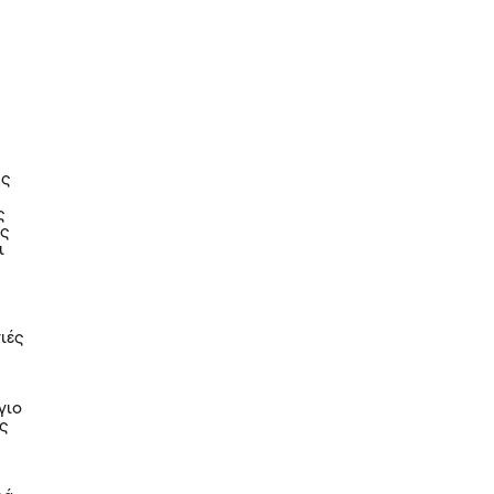
ης
ς
ας
ι
ιές
γιο
ές