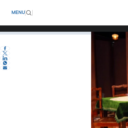
Ανακοίνω
ΠΙΣΩ
MENU
προορίζετ
Ακόμα περισσότερ
Επικαιρότητα
eVima Serres Team
0