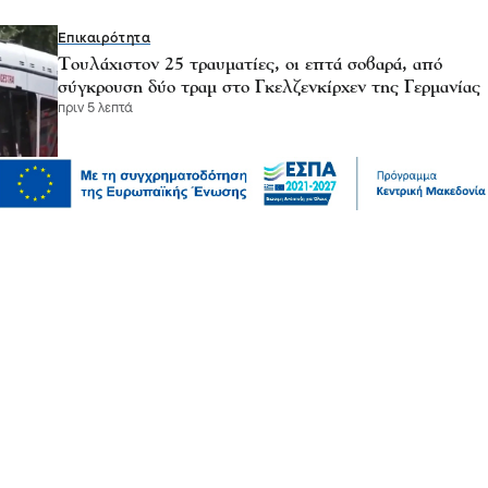
Επικαιρότητα
Τουλάχιστον 25 τραυματίες, οι επτά σοβαρά, από
σύγκρουση δύο τραμ στο Γκελζενκίρχεν της Γερμανίας
πριν 5 λεπτά
Επικαιρότητα
Πυρκαγιές: 325 αυτοψίες κτιρίων στις πληγείσες
περιοχές, 118 χαρακτηρίστηκαν κόκκινα
πριν 6 λεπτά
Επικαιρότητα
Αργολίδα: Προφυλακιστέοι οι δύο κατηγορούμενοι για
τη δολοφονία του 58χρονου ψυχολόγου
πριν 8 λεπτά
Επικαιρότητα
Καιρός αύριο: Ανεβαίνει η θερμοκρασία στους 38