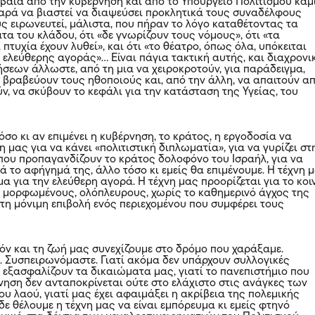
έβαια από την κυβέρνηση και από το Υπουργείο Πολιτισμού καμ
αρά να βιαστεί να διαψεύσει προκλητικά τους συναδέλφους
υς ειρωνευτεί, μάλιστα, που πήραν το λόγο καταθέτοντας τα
α του κλάδου, ότι «δε γνωρίζουν τους νόμους», ότι «τα
πτυχία έχουν λυθεί», και ότι «το θέατρο, όπως όλα, υπόκειται
 ελεύθερης αγοράς»… Είναι πάγια τακτική αυτής, και διαχρονι
σεων άλλωστε, από τη μια να χειροκροτούν, για παράδειγμα,
α βραβεύουν τους ηθοποιούς και, από την άλλη, να απαιτούν α
ν, να σκύβουν το κεφάλι για την κατάσταση της Υγείας, του
όσο κι αν επιμένει η κυβέρνηση, το κράτος, η εργοδοσία να
νη μας για να κάνει «πολιτιστική διπλωματία», για να γυρίζει στ
που προπαγανδίζουν το κράτος δολοφόνο του Ισραήλ, για να
κά το αφήγημά της, άλλο τόσο κι εμείς θα επιμένουμε. Η τέχνη 
μα για την ελεύθερη αγορά. Η τέχνη μας προορίζεται για το κοι
ες μορφωμένους, ολόπλευρους, χωρίς το καθημερινό άγχος της
 τη μόνιμη επιβολή ενός περιεχομένου που συμφέρει τους
πόν και τη ζωή μας συνεχίζουμε στο δρόμο που χαράξαμε.
. Συσπειρωνόμαστε. Γιατί ακόμα δεν υπάρχουν συλλογικές
 εξασφαλίζουν τα δικαιώματα μας, γιατί το πανεπιστήμιο που
νηση δεν ανταποκρίνεται ούτε στο ελάχιστο στις ανάγκες των
ου λαού, γιατί μας έχει αφαιμάξει η ακρίβεια της πολεμικής
 δε θέλουμε η τέχνη μας να είναι εμπόρευμα κι εμείς φτηνό