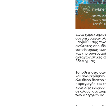
Είναι χαρακτηρισ
συνυπέγραφαν όλο
υποβάθμισης των 
ανώτατες σπουδές
τοποθετήσεις των
και της συνεργασί
ανταγωνιστικές σ
βδελυγμίας.
Τοποθετήσεις σα
και αναφέρθηκαν
ελεύθερο θέατρο,
παραγωγής και τη
κρατικής ενίσχυσ
σε όλους, στο Σω
των απεργιών κα