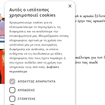
×
Αυτός ο ιστότοπος
Σχόλια και...άλλα
χρησιμοποιεί cookies
Λίνα Μενδώνη: Μοναδική η αρχαία ξύλιν
Ίσως το μοναδικό τέτοιο έργο της αρχαιό
Χρησιμοποιούμε cookies για να
πριν 2 ώρες
εξατομικεύσουμε το περιεχόμενο, τις
διαφημίσεις και να αναλύσουμε την
επισκεψιμότητά μας. Μοιραζόμαστε επίσης
πληροφορίες σχετικά με τη χρήση του
ιστότοπού μας με τους συνεργάτες
διαφήμισης και ανάλυσης, οι οποίοι
Ψυχαγωγία
ενδέχεται να τις συνδυάσουν με άλλες
Λίλα Μπακλέση: Η αποκάλυψη για τον δ
πληροφορίες που τους έχετε παράσχει ή
φέρει στον κόσμο το πρώτο της παιδί
που έχουν συλλέξει από τη χρήση των
υπηρεσιών τους από εσάς.
Διαβάστε
04 Αυγ 2026, 19:37
περισσότερα
ΑΠΟΛΎΤΩΣ ΑΠΑΡΑΊΤΗΤΑ
ΑΠΌΔΟΣΗΣ
ΣΤΌΧΕΥΣΗΣ