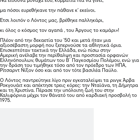
Να είσουνα μονάχα εσύ, κομμάτια πια να γίνει,
μα πόσοι ευρεθήκανε την πάθανε κ’ εκείνοι.
Έτσι λοιπόν ο Λόντος μας, βρέθηκε παλληκάρι,
κι όλος ο κόσμος τον αγαπά , του Άργους το καμάρι»!
Πλέον από την δεκαετία του ’50 και μετά ήταν μια
αξιοσέβαστη μορφή που ξεπερνούσε τα αθλητικά όρια.
Επισκεπτόταν τακτικά την Ελλάδα, ενώ πίσω στην
Αμερική ανέλαβε την περίθαλψη και προστασία ορφανών
Ελληνόπουλων, θυμάτων του Β΄ Παγκοσμίου Πολέμου, ενώ για
την δράση του τιμήθηκε τόσο από τον πρόεδρο των ΗΠΑ,
Ρίτσαρντ Νίξον όσο και από τον τότε βασιλέα Παύλο.
Ο Λόντος παντρεύτηκε λίγο πριν εγκαταλείψει τα ρινγκ Άρβα
Ροκγουάιτ και απέκτησε τρεις κόρες: την Νταϊάνα, τη Δήμητρα
και τη Χριστίνα. Πέρασε την υπόλοιπη ζωή του στην
Καλιφόρνια μέχρι τον θάνατό του από καρδιακή προσβολή το
1975.