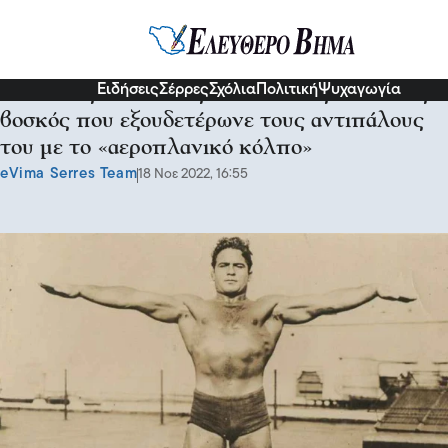
Διάφορα
Ειδήσεις
Σέρρες
Σχόλια
Πολιτική
Ψυχαγωγία
Ανίκητος παλαιστής: Ο ταπεινός Έλληνας
βοσκός που εξουδετέρωνε τους αντιπάλους
του με το «αεροπλανικό κόλπο»
eVima Serres Team
18 Νοε 2022, 16:55