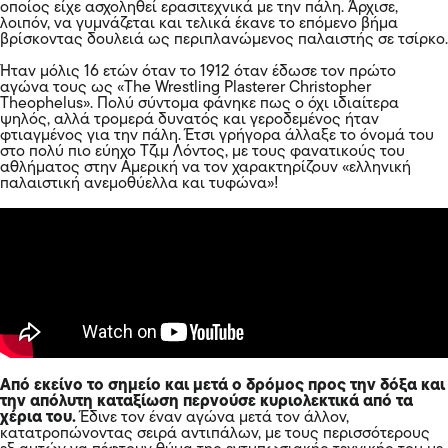
οποίος είχε ασχοληθεί ερασιτεχνικά με την πάλη. Άρχισε,
λοιπόν, να γυμνάζεται και τελικά έκανε το επόμενο βήμα
βρίσκοντας δουλειά ως περιπλανώμενος παλαιστής σε τσίρκο.
Ήταν μόλις 16 ετών όταν το 1912 όταν έδωσε τον πρώτο
αγώνα τους ως «The Wrestling Plasterer Christopher
Theophelus». Πολύ σύντομα φάνηκε πως ο όχι ιδιαίτερα
ψηλός, αλλά τρομερά δυνατός και γεροδεμένος ήταν
φτιαγμένος για την πάλη. Έτσι γρήγορα άλλαξε το όνομά του
στο πολύ πιο εύηχο Τζιμ Λόντος, με τους φανατικούς του
αθλήματος στην Αμερική να τον χαρακτηρίζουν «ελληνική
παλαιστική ανεμοθύελλα και τυφώνα»!
Από εκείνο το σημείο και μετά ο δρόμος προς την δόξα και
την απόλυτη καταξίωση περνούσε κυριολεκτικά από τα
χέρια του.
Έδινε τον έναν αγώνα μετά τον άλλον,
κατατροπώνοντας σειρά αντιπάλων, με τους περισσότερους