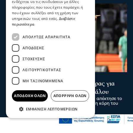
ενδέχεται να τις συνδυάσουν με άλλες
πληροφορίες που τους έχετε παράσχει ή
που έχουν συλλέξει από τη χρήση των
υπηρεσιών τους από εσάς.
Διαβάστε
περισσότερα
ΑΠΟΛΎΤΩΣ ΑΠΑΡΑΊΤΗΤΑ
ΑΠΌΔΟΣΗΣ
ΣΤΌΧΕΥΣΗΣ
ΛΕΙΤΟΥΡΓΙΚΌΤΗΤΑΣ
Ψυχαγωγία
Αθλητικά
ΜΗ ΤΑΞΙΝΟΜΗΜΈΝΑ
Κωνσταντέλιας: ΠΑΟΚ - Πατέρας για
δεύτερη φορά ο άσος του Δικεφάλου
ΑΠΟΔΟΧΉ ΌΛΩΝ
ΑΠΌΡΡΙΨΗ ΌΛΩΝ
Ο άσος του ΠΑΟΚ Γιάννης Κωνσταντέλιας απέκτησε το
δεύτερο παιδί του, αφού ήρθε στον κόσμο η κόρη του
πριν 45 δευτερόλεπτα
ΕΜΦΆΝΙΣΗ ΛΕΠΤΟΜΕΡΕΙΏΝ