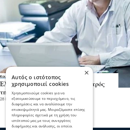
×
Αυτός ο ιστότοπος
Κοινωνία
χρησιμοποιεί cookies
Ελληνας ο καλύτερος γενικός γιατρός
της χρονιάς για την Ευρώπη
Χρησιμοποιούμε cookies για να
εξατομικεύσουμε το περιεχόμενο, τις
28 Μαρ 2019, 10:30
διαφημίσεις και να αναλύσουμε την
επισκεψιμότητά μας. Μοιραζόμαστε επίσης
πληροφορίες σχετικά με τη χρήση του
ιστότοπού μας με τους συνεργάτες
διαφήμισης και ανάλυσης, οι οποίοι