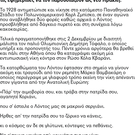
τις εφημερίδες να τον παρουσιάζουν ως νέο Ηρακλή.
Το 1928 αντιμετώπισε και νίκησε στο κατάμεστο Παναθηναϊκό
Στάδιο τον Πολωνοαμερικανό Καρλ Ζμπίσκο, σε έναν αγώνα
που αναβλήθηκε δύο φορές καθώς αρχικά ο Λόντος
προσβλήθηκε από δάγκειο πυρετό και στη συνέχεια λόγω
κακοκαιρίας.
Τελικά πραγματοποιήθηκε στις 2 Δεκεμβρίου με διαιτητή
μάλιστα τον παλιό Ολυμπιονίκη Δημήτρη Τόφαλο, ο οποίος
υπήρξε και προπονητής του. Πέντε χρόνια αργότερα θα βρεθεί
και πάλι στην Αθήνα όπου θα καταγράψει ακόμη μία
εντυπωσιακή νίκη κόντρα στον Ρώσο Κόλα Κβαράνι.
Τα κατορθώματα του Λόντου έφτασαν στο σημείο να γίνουν
ακόμη και τραγούδι από τον ρεμπέτη Μάρκο Βαμβακάρη ο
οποίος περιέγραψε με γλαφυρό τρόπο εκείνη την νίκη απέναντι
στον γίγαντα από την Ανατολική Ευρώπη:
«Πάρ’ την αιμοβορία σου, και τράβα στην πατρίδα σου,
αγαπητέ Κοριάνι,
που σ’ έστειλε ο Λόντος μας σε μακρινό σεργιάνι.
Ήρθες απ’ την πατρίδα σου το ζόρικο να κάνεις,
κι ο κόσμος αν δε σε γλύτωνε, κόντεψες να πεθάνεις.