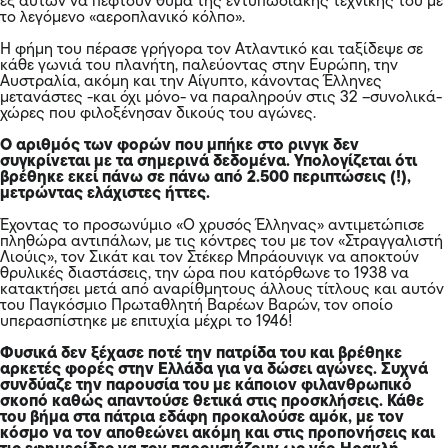
εξ αυτών να πέφτουν θύμα της εντυπωσιακής τεχνικής του με
το λεγόμενο «αεροπλανικό κόλπο».
Η φήμη του πέρασε γρήγορα τον Ατλαντικό και ταξίδεψε σε
κάθε γωνιά του πλανήτη, παλεύοντας στην Ευρώπη, την
Αυστραλία, ακόμη και την Αίγυπτο, κάνοντας Έλληνες
μετανάστες -και όχι μόνο- να παραληρούν στις 32 –συνολικά-
χώρες που φιλοξένησαν δικούς του αγώνες.
Ο αριθμός των φορών που μπήκε στο ρινγκ δεν
συγκρίνεται με τα σημερινά δεδομένα. Υπολογίζεται ότι
βρέθηκε εκεί πάνω σε πάνω από 2.500 περιπτώσεις (!),
μετρώντας ελάχιστες ήττες.
Έχοντας το προσωνύμιο «Ο χρυσός Έλληνας» αντιμετώπισε
πληθώρα αντιπάλων, με τις κόντρες του με τον «Στραγγαλιστή
Λιούις», τον Σικάτ και τον Στέκερ Μπράουνιγκ να αποκτούν
θρυλικές διαστάσεις, την ώρα που κατόρθωνε το 1938 να
κατακτήσει μετά από αναρίθμητους άλλους τίτλους και αυτόν
του Παγκόσμιο Πρωταθλητή Βαρέων Βαρών, τον οποίο
υπερασπίστηκε με επιτυχία μέχρι το 1946!
Φυσικά δεν ξέχασε ποτέ την πατρίδα του και βρέθηκε
αρκετές φορές στην Ελλάδα για να δώσει αγώνες. Συχνά
συνδύαζε την παρουσία του με κάποιον φιλανθρωπικό
σκοπό καθώς απαντούσε θετικά στις προσκλήσεις. Κάθε
του βήμα στα πάτρια εδάφη προκαλούσε αμόκ, με τον
κόσμο να τον αποθεώνει ακόμη και στις προπονήσεις και