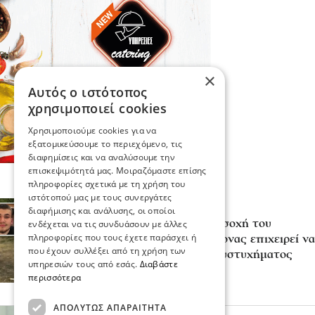
×
Αυτός ο ιστότοπος
χρησιμοποιεί cookies
Χρησιμοποιούμε cookies για να
εξατομικεύσουμε το περιεχόμενο, τις
διαφημίσεις και να αναλύσουμε την
επισκεψιμότητά μας. Μοιραζόμαστε επίσης
πληροφορίες σχετικά με τη χρήση του
ιστότοπού μας με τους συνεργάτες
Επικαιρότητα
διαφήμισης και ανάλυσης, οι οποίοι
«Κάτι απέσπασε την προσοχή του
ενδέχεται να τις συνδυάσουν με άλλες
πληροφορίες που τους έχετε παράσχει ή
οδηγού»: Πραγματογνώμονας επιχειρεί να
που έχουν συλλέξει από τη χρήση των
ρίξει φως στα αίτια του δυστυχήματος
υπηρεσιών τους από εσάς.
Διαβάστε
στις Σέρρες
περισσότερα
07 Αυγ 2026, 20:22
ΑΠΟΛΎΤΩΣ ΑΠΑΡΑΊΤΗΤΑ
Μόδα