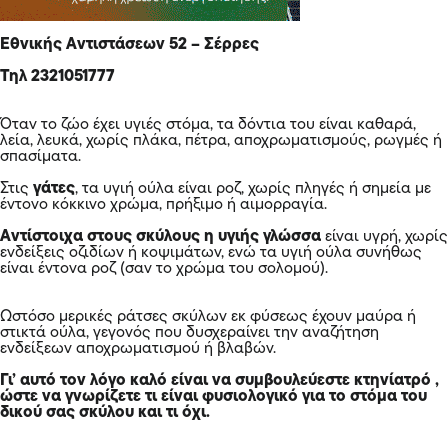
Εθνικής Αντιστάσεων 52 – Σέρρες
Τηλ 2321051777
Όταν το ζώο έχει υγιές στόμα, τα δόντια του είναι καθαρά,
λεία, λευκά, χωρίς πλάκα, πέτρα, αποχρωματισμούς, ρωγμές ή
σπασίματα.
Στις
γάτες
, τα υγιή ούλα είναι ροζ, χωρίς πληγές ή σημεία με
έντονο κόκκινο χρώμα, πρήξιμο ή αιμορραγία.
Αντίστοιχα στους σκύλους η υγιής γλώσσα
είναι υγρή, χωρίς
ενδείξεις οζιδίων ή κοψιμάτων, ενώ τα υγιή ούλα συνήθως
είναι έντονα ροζ (σαν το χρώμα του σολομού).
Ωστόσο μερικές ράτσες σκύλων εκ φύσεως έχουν μαύρα ή
στικτά ούλα, γεγονός που δυσχεραίνει την αναζήτηση
ενδείξεων αποχρωματισμού ή βλαβών.
Γι’ αυτό τον λόγο καλό είναι να συμβουλεύεστε κτηνίατρό ,
ώστε να γνωρίζετε τι είναι φυσιολογικό για το στόμα του
δικού σας σκύλου και τι όχι.