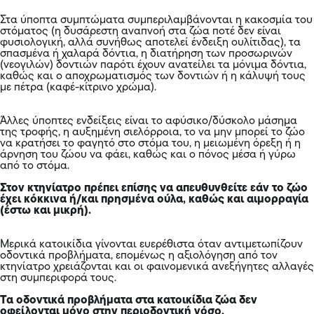
Στα ύποπτα συμπτώματα συμπεριλαμβάνονται η κακοσμία του
στόματος (η δυσάρεστη αναπνοή στα ζώα ποτέ δεν είναι
φυσιολογική, αλλά συνήθως αποτελεί ένδειξη ουλίτιδας), τα
σπασμένα ή χαλαρά δόντια, η διατήρηση των προσωρινών
(νεογιλών) δοντιών παρότι έχουν ανατείλει τα μόνιμα δόντια,
καθώς και ο αποχρωματισμός των δοντιών ή η κάλυψή τους
με πέτρα (καφέ-κίτρινο χρώμα).
Άλλες ύποπτες ενδείξεις είναι το αφύσικο/δύσκολο μάσημα
της τροφής, η αυξημένη σιελόρροια, το να μην μπορεί το ζώο
να κρατήσει το φαγητό στο στόμα του, η μειωμένη όρεξη ή η
άρνηση του ζώου να φάει, καθώς και ο πόνος μέσα ή γύρω
από το στόμα.
Στον κτηνίατρο πρέπει επίσης να απευθυνθείτε εάν το ζώο
έχει κόκκινα ή/και πρησμένα ούλα, καθώς και αιμορραγία
(έστω και μικρή).
Μερικά κατοικίδια γίνονται ευερέθιστα όταν αντιμετωπίζουν
οδοντικά προβλήματα, επομένως η αξιολόγηση από τον
κτηνίατρο χρειάζονται και οι φαινομενικά ανεξήγητες αλλαγές
στη συμπεριφορά τους.
Τα οδοντικά προβλήματα στα κατοικίδια ζώα δεν
οφείλονται μόνο στην περιοδοντική νόσο.