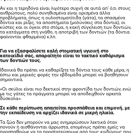
Αν και η τερηδόνα είναι λιγότερο συχνή σε αυτά απ’ ό,τι στους
ανθρώπους, πολύ συνηθισμένα είναι ορισμένα άλλα
προβλήματα, όπως η ουλοστοματίτιδα (γάτα), τα σπασμένα
δόντια και ρίζες, τα αποστήματα (μολύνσεις στα δόντια), οι
κύστες και οι όγκοι στο στόμα, η κακή σύγκλειση των δοντιών,
τα κατάγματα στη γνάθο, η αποτριβή των δοντιών (τα δόντια
φαίνονται φθαρμένα) κ.λπ.
Για να εξασφαλίσετε καλή στοματική υγιεινή στο
κατοικίδιό σας, απαραίτητο είναι το τακτικό καθάρισμα
των δοντιών τους.
Ιδανικά θα πρέπει να καθαρίζετε τα δόντια τους κάθε μέρα, η
έστω και μερικές φορές την εβδομάδα μπορεί να βοηθήσουν
σημαντικά.
«Οι σκύλοι είναι πιο δεκτικοί στην φροντίδα των δοντιών, ενώ
με τις γάτες τα πράγματα μπορεί να αποδειχθούν αρκετά
δύσκολα».
Σε κάθε περίπτωση απαιτείται προσπάθεια και επιμονή, με
την εκπαίδευση να αρχίζει ιδανικά σε μικρή ηλικία.
Τα ζώα δεν μπορούν να μας ενημερώσουν λεκτικά όταν
πονούν ή αισθάνονται άρρωστα, επομένως πρέπει εμείς να
προσπαθούμε να τα προστατεύσουμε από τους κινδύνους που