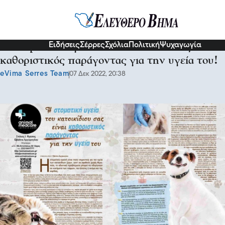
Social Profile
Ειδήσεις
Σέρρες
Σχόλια
Πολιτική
Ψυχαγωγία
Η στοματική υγεία του κατοικίδιου σας είναι
καθοριστικός παράγοντας για την υγεία του!
eVima Serres Team
07 Δεκ 2022, 20:38