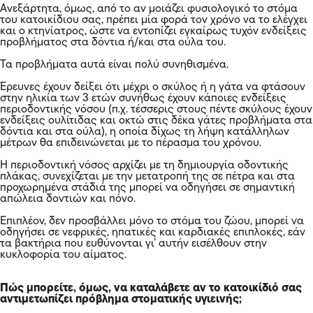
Ανεξάρτητα, όμως, από το αν μοιάζει φυσιολογικό το στόμα
του κατοικίδιου σας, πρέπει μία φορά τον χρόνο να το ελέγχει
και ο κτηνίατρος, ώστε να εντοπίζει εγκαίρως τυχόν ενδείξεις
προβλήματος στα δόντια ή/και στα ούλα του.
Τα προβλήματα αυτά είναι πολύ συνηθισμένα.
Έρευνες έχουν δείξει ότι μέχρι ο σκύλος ή η γάτα να φτάσουν
στην ηλικία των 3 ετών συνήθως έχουν κάποιες ενδείξεις
περιοδοντικής νόσου (π.χ. τέσσερις στους πέντε σκύλους έχουν
ενδείξεις ουλίτιδας και οκτώ στις δέκα γάτες προβλήματα στα
δόντια και στα ούλα), η οποία δίχως τη λήψη κατάλληλων
μέτρων θα επιδεινώνεται με το πέρασμα του χρόνου.
Η περιοδοντική νόσος αρχίζει με τη δημιουργία οδοντικής
πλάκας, συνεχίζεται με την μετατροπή της σε πέτρα και στα
προχωρημένα στάδιά της μπορεί να οδηγήσει σε σημαντική
απώλεια δοντιών και πόνο.
Επιπλέον, δεν προσβάλλει μόνο το στόμα του ζώου, μπορεί να
οδηγήσει σε νεφρικές, ηπατικές και καρδιακές επιπλοκές, εάν
τα βακτήρια που ευθύνονται γι’ αυτήν εισέλθουν στην
κυκλοφορία του αίματος.
Πώς μπορείτε, όμως, να καταλάβετε αν το κατοικίδιό σας
αντιμετωπίζει πρόβλημα στοματικής υγιεινής;