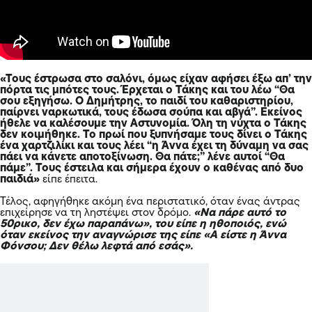
«Τους έστρωσα στο σαλόνι, όμως είχαν αφήσει έξω απ’ την
πόρτα τις μπότες τους. Έρχεται ο Τάκης και του λέω “Θα
σου εξηγήσω. Ο Δημήτρης, το παιδί του καθαριστηρίου,
παίρνει ναρκωτικά, τους έδωσα σούπα και αβγά”. Εκείνος
ήθελε να καλέσουμε την Αστυνομία. Όλη τη νύχτα ο Τάκης
δεν κοιμήθηκε. Το πρωί που ξυπνήσαμε τους δίνει ο Τάκης
ένα χαρτζιλίκι και τους λέει “η Άννα έχει τη δύναμη να σας
πάει να κάνετε αποτοξίνωση. Θα πάτε;” λένε αυτοί “Θα
πάμε”. Τους έστειλα και σήμερα έχουν ο καθένας από δυο
παιδιά»
είπε έπειτα.
Τέλος, αφηγήθηκε ακόμη ένα περιστατικό, όταν ένας άντρας
επιχείρησε να τη ληστέψει στον δρόμο.
«Να πάρε αυτό το
50ρικο, δεν έχω παραπάνω», του είπε η ηθοποιός, ενώ
όταν εκείνος την αναγνώρισε της είπε «Α είστε η Άννα
Φόνσου; Δεν θέλω λεφτά από εσάς».