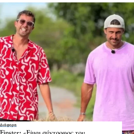
Διάφορα
Fipster: «Είμαι σύντροφος του