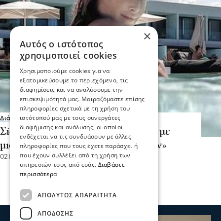
×
Αυτός ο ιστότοπος
χρησιμοποιεί cookies
Χρησιμοποιούμε cookies για να
εξατομικεύσουμε το περιεχόμενο, τις
διαφημίσεις και να αναλύσουμε την
επισκεψιμότητά μας. Μοιραζόμαστε επίσης
πληροφορίες σχετικά με τη χρήση του
ιστότοπού μας με τους συνεργάτες
Διάφορα
διαφήμισης και ανάλυσης, οι οποίοι
Σίσσυ Χρηστίδου: «Με κοιτούσαν με
ενδέχεται να τις συνδυάσουν με άλλες
μισό μάτι στην παραλία γυμνιστών»
πληροφορίες που τους έχετε παράσχει ή
που έχουν συλλέξει από τη χρήση των
02 Ιου 2023, 14:07
υπηρεσιών τους από εσάς.
Διαβάστε
περισσότερα
ΑΠΟΛΎΤΩΣ ΑΠΑΡΑΊΤΗΤΑ
ΑΠΌΔΟΣΗΣ