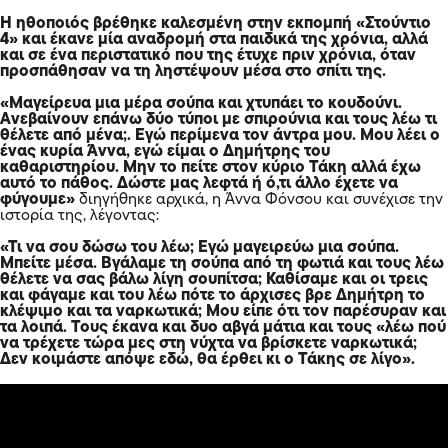
Η ηθοποιός βρέθηκε καλεσμένη στην εκπομπή «Στούντιο
4» και έκανε μία αναδρομή στα παιδικά της χρόνια, αλλά
και σε ένα περιστατικό που της έτυχε πριν χρόνια, όταν
προσπάθησαν να τη ληστέψουν μέσα στο σπίτι της.
«Μαγείρευα μια μέρα σούπα και χτυπάει το κουδούνι.
Ανεβαίνουν επάνω δύο τύποι με σπιρούνια και τους λέω τι
θέλετε από μένα;. Εγώ περίμενα τον άντρα μου. Μου λέει ο
ένας κυρία Άννα, εγώ είμαι ο Δημήτρης του
καθαριστηρίου. Μην το πείτε στον κύριο Τάκη αλλά έχω
αυτό το πάθος. Δώστε μας λεφτά ή ό,τι άλλο έχετε να
φύγουμε»
διηγήθηκε αρχικά, η Άννα Φόνσου και συνέχισε την
ιστορία της, λέγοντας:
«Τι να σου δώσω του λέω; Εγώ μαγειρεύω μια σούπα.
Μπείτε μέσα. Βγάλαμε τη σούπα από τη φωτιά και τους λέω
θέλετε να σας βάλω λίγη σουπίτσα; Καθίσαμε και οι τρεις
και φάγαμε και του λέω πότε το άρχισες βρε Δημήτρη το
κλέψιμο και τα ναρκωτικά; Μου είπε ότι τον παρέσυραν και
τα λοιπά. Τους έκανα και δυο αβγά μάτια και τους «λέω πού
να τρέχετε τώρα μες στη νύχτα να βρίσκετε ναρκωτικά;
Δεν κοιμάστε απόψε εδώ, θα έρθει κι ο Τάκης σε λίγο».