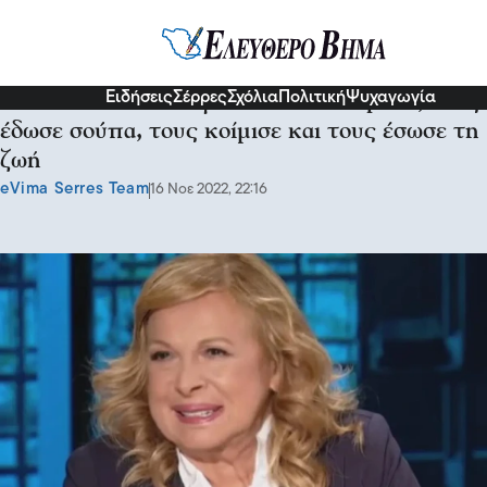
Διάφορα
Ειδήσεις
Σέρρες
Σχόλια
Πολιτική
Ψυχαγωγία
Άννα Φόνσου: Πήγαν να την κλέψουν, τους
έδωσε σούπα, τους κοίμισε και τους έσωσε τη
ζωή
eVima Serres Team
16 Νοε 2022, 22:16