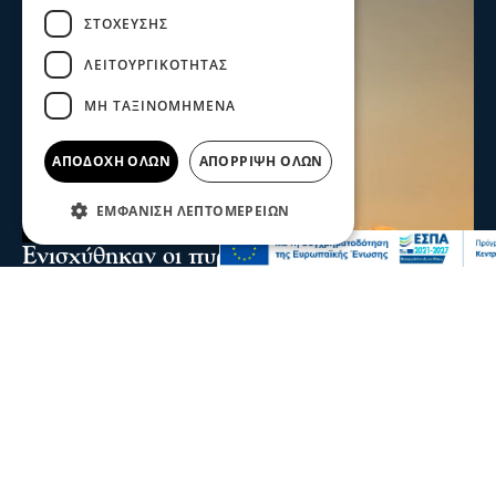
ΣΤΌΧΕΥΣΗΣ
ΛΕΙΤΟΥΡΓΙΚΌΤΗΤΑΣ
ΜΗ ΤΑΞΙΝΟΜΗΜΈΝΑ
ΑΠΟΔΟΧΉ ΌΛΩΝ
ΑΠΌΡΡΙΨΗ ΌΛΩΝ
ΕΜΦΆΝΙΣΗ ΛΕΠΤΟΜΕΡΕΙΏΝ
Ενισχύθηκαν οι πυροσβεστικές δυνάμεις
στη φωτιά στην Κορινθία - Επιχειρούν 11
εναέρια μέσα
Ενισχύθηκαν οι πυροσβεστικές δυνάμεις που επιχειρούν
στην πυρκαγιά που έχει ξεσπάσει σε αγροτοδασική
έκταση, στην περιοχή Στεφάνι Κορίνθου.
07 Αυγ 2026, 20:24