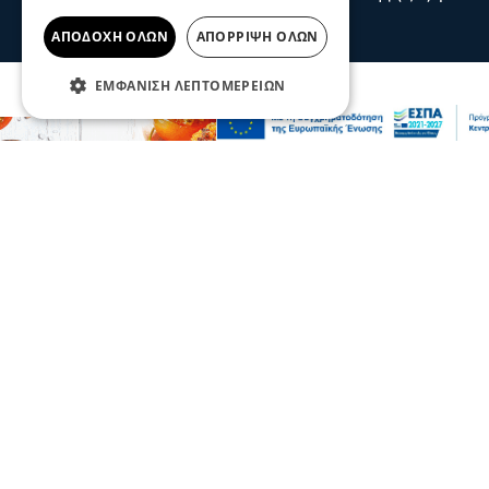
πυρκαγιά στο χωριό Μουζάκι Ηλείας.
πριν 1 ώρα
ΑΠΟΔΟΧΉ ΌΛΩΝ
ΑΠΌΡΡΙΨΗ ΌΛΩΝ
ΕΜΦΆΝΙΣΗ ΛΕΠΤΟΜΕΡΕΙΏΝ
Επικαιρότητα
Ο Γιώργος Μασούρας ανακοινώθηκε από