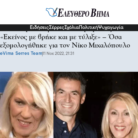
Διάφορα
Ειδήσεις
Σέρρες
Σχόλια
Πολιτική
Ψυχαγωγία
Άννα Βερούλη για τον σύντροφό της:
«Εκείνος με βρήκε και με τύλιξε» – Όσα
εξομολογήθηκε για τον Νίκο Μιχαλόπουλο
eVima Serres Team
11 Νοε 2022, 21:31