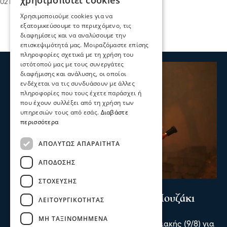
χρησιμοποιεί cookies
02 Ιου 2023, 14:07
Χρησιμοποιούμε cookies για να
εξατομικεύσουμε το περιεχόμενο, τις
διαφημίσεις και να αναλύσουμε την
επισκεψιμότητά μας. Μοιραζόμαστε επίσης
πληροφορίες σχετικά με τη χρήση του
ιστότοπού μας με τους συνεργάτες
διαφήμισης και ανάλυσης, οι οποίοι
ενδέχεται να τις συνδυάσουν με άλλες
πληροφορίες που τους έχετε παράσχει ή
που έχουν συλλέξει από τη χρήση των
υπηρεσιών τους από εσάς.
Διαβάστε
περισσότερα
ΑΠΟΛΎΤΩΣ ΑΠΑΡΑΊΤΗΤΑ
ΑΠΌΔΟΣΗΣ
ΣΤΌΧΕΥΣΗΣ
Επικαιρότητα
Συναγερμός για πυρκαγιά στο Μουζάκι
ΛΕΙΤΟΥΡΓΙΚΌΤΗΤΑΣ
Ηλείας
ΜΗ ΤΑΞΙΝΟΜΗΜΈΝΑ
Συναγερμός σήμανε το απόγευμα της Κυριακής (9/8) για