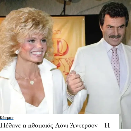
Κόσμος
Πέθανε η ηθοποιός Λόνι Άντερσον – Η