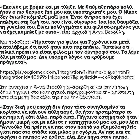
«Εκείνος με βρήκε και με τύλιξε. Με θαύμαζε πάρα πολύ,
ήταν ο πιο θερμός fan μου και υποστηρικτής μου. Ο Νίκος
δεν ένιωθε κόμπλεξ μαζί μου. Ένας άντρας που έχει
παλέψει στη ζωή του, που είναι σίγουρος, ίσα ίσα θαυμάζει
τη γυναίκα του. Είναι πολύ γεμάτος και φιλοσοφημένος για
να έχει κόμπλεξ με αυτό»,
είπε αρχικά η Άννα Βερούλη.
Και πρόσθεσε:
«Ήμασταν για φίλοι για 7 χρόνια και μετά
καταλάβαμε ότι αυτό ήταν κάτι παραπάνω. Πιστεύω ότι
τελικά πρέπει να είσαι φίλος με τον σύντροφό σου. Τα λέμε
όλα μεταξύ μας. Δεν υπάρχει λόγος να κρύβουμε
πράγματα».
https://player.glomex.com/integration/1/iframe-player.html?
integrationId=40599x1hkcenoro7&playlistId=v-co9kq0kh6fxt
Στη συνέχεια η Άννα Βερούλη αναφέρθηκε και στην εποχή
όπου πήγαινε στο κατηχητικό, περιγράφοντας την απίστευτη
ιστορία με τη δασκάλα της που την ξάφνιασε.
«Στην δική μου εποχή δεν ήταν τόσο συνηθισμένο τα
κορίτσια να κάνουν αθλητισμό, θα ήταν προτιμότερο το
κέντημα ή κάτι άλλο, παρά αυτό. Πήγαινα κατηχητικό ήταν
ήμουν μικρή και με κάλεσε η κατηχητικού μας και μου λέει
“Αννούλα θα πρέπει να πας στον παππά να εξομολογηθείς
γιατί πας στο στάδιο και μιλάς με αγόρια. Αν πας και σε
αφήσει ο παππάς να έρθεις, έλα. Δεν πήγα στον παππά,