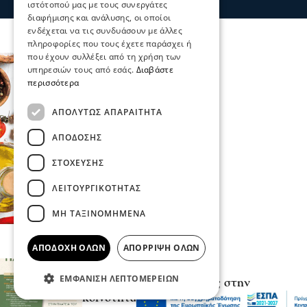
ιστότοπού μας με τους συνεργάτες
διαφήμισης και ανάλυσης, οι οποίοι
ενδέχεται να τις συνδυάσουν με άλλες
πληροφορίες που τους έχετε παράσχει ή
που έχουν συλλέξει από τη χρήση των
υπηρεσιών τους από εσάς.
Διαβάστε
περισσότερα
ΑΠΟΛΎΤΩΣ ΑΠΑΡΑΊΤΗΤΑ
ΑΠΌΔΟΣΗΣ
ΣΤΌΧΕΥΣΗΣ
ΛΕΙΤΟΥΡΓΙΚΌΤΗΤΑΣ
ΜΗ ΤΑΞΙΝΟΜΗΜΈΝΑ
ΑΠΟΔΟΧΉ ΌΛΩΝ
ΑΠΌΡΡΙΨΗ ΌΛΩΝ
Σερραικά Νέα
ΕΜΦΆΝΙΣΗ ΛΕΠΤΟΜΕΡΕΙΏΝ
Πανηγυρικές Εκδηλώσεις στην
κοινότητα Προβατά για τον Εορτασμό της