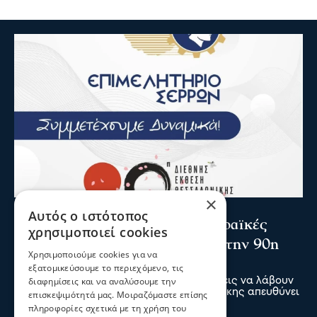
×
Σερραικά Νέα
Αυτός ο ιστότοπος
Το Επιμελητήριο καλεί τις Σερραϊκές
χρησιμοποιεί cookies
επιχειρήσεις να λάβουν μέρος στην 90η
Χρησιμοποιούμε cookies για να
Δ.Ε.Θ.
εξατομικεύσουμε το περιεχόμενο, τις
διαφημίσεις και να αναλύσουμε την
Πρόσκληση προς τις Σερραϊκές επιχειρήσεις να λάβουν
μέρος στην 90η Διεθνή Έκθεση Θεσσαλονίκης απευθύνει
επισκεψιμότητά μας. Μοιραζόμαστε επίσης
το Επιμελητήριο Σερρών
πληροφορίες σχετικά με τη χρήση του
05 Αυγ 2026, 20:28