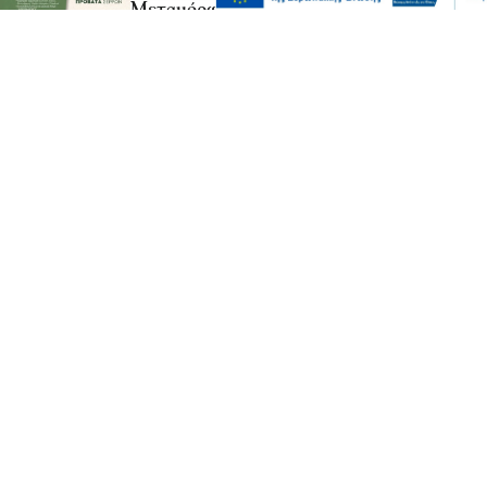
Μεταμόρφωσης του Σωτήρος
05 Αυγ 2026, 20:23
Επικαιρότητα
Αυγερινός, Μουτσάτσου και άλλοι 20
κατά Καρυστιανού – “Στάση αρχής η
αποχώρησή μας”
05 Αυγ 2026, 20:21
Σχόλια και...άλλα
Λευτέρης Αβραμάκης- Σέρρες: Ξέρετε ότι
το κράτος μοίρασε 12 δισεκατομμύρια
ευρώ χωρίς να κάνει ούτε έναν
διαγωνισμό;
05 Αυγ 2026, 20:10
Πολιτική
Εξωδικαστικός Μηχανισμός: Άνω των 20
δισ. ευρώ οι ρυθμίσεις οφειλών από την
έναρξη λειτουργίας της πλατφόρμας