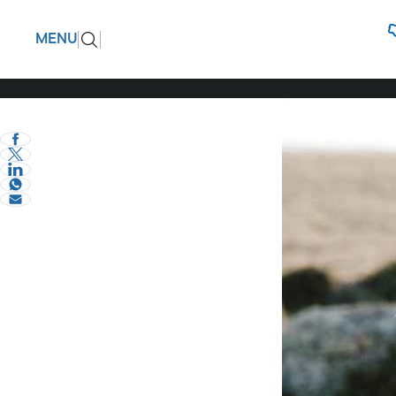
Τυχερή α
ΠΙΣΩ
MENU
αφοσιωμέ
eVima Serres Team
1
Διάφορα