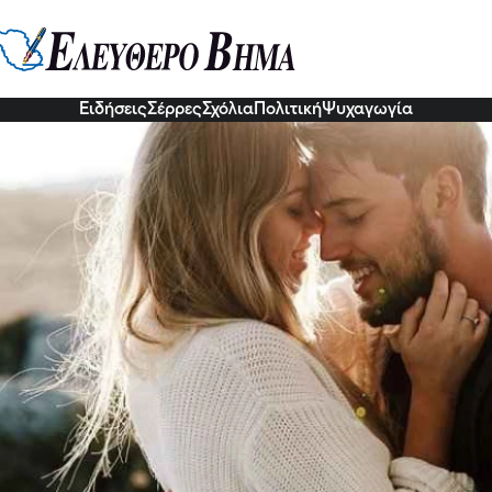
ν έχεις τέτοιον: 3+1 άντρες του
νοι στην γυναίκα που διάλεξαν
7 Νοε 2022, 20:35
Ειδήσεις
Σέρρες
Σχόλια
Πολιτική
Ψυχαγωγία