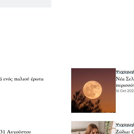
Ψυχαγωγ
ά ενός παλιού έρωτα
Νέα Σελ
περισσότ
16 Οκτ 2025
Ψυχαγωγ
-31 Αυγούστου
Ζώδια: 