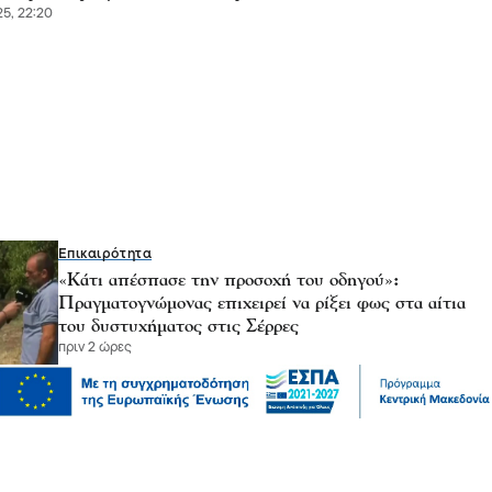
5, 22:20
Επικαιρότητα
«Κάτι απέσπασε την προσοχή του οδηγού»:
Πραγματογνώμονας επιχειρεί να ρίξει φως στα αίτια
του δυστυχήματος στις Σέρρες
πριν 2 ώρες
Μόδα
10 συμβουλές για να διατηρείτε τα ρούχα σας σαν
καινούργια
πριν 2 ώρες