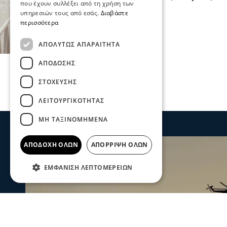
που έχουν συλλέξει από τη χρήση των
24 Αυγ 2025, 19:57
υπηρεσιών τους από εσάς.
Διαβάστε
περισσότερα
ΑΠΟΛΎΤΩΣ ΑΠΑΡΑΊΤΗΤΑ
ΑΠΌΔΟΣΗΣ
ΣΤΌΧΕΥΣΗΣ
ΛΕΙΤΟΥΡΓΙΚΌΤΗΤΑΣ
ΜΗ ΤΑΞΙΝΟΜΗΜΈΝΑ
ΑΠΟΔΟΧΉ ΌΛΩΝ
ΑΠΌΡΡΙΨΗ ΌΛΩΝ
ΕΜΦΆΝΙΣΗ ΛΕΠΤΟΜΕΡΕΙΏΝ