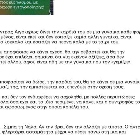
άντρας Αιγόκερως δίνει την καρδιά του σε μια γυναίκα κάθε φο
ένος, είναι εκεί και δεν κοιτάζει καμία άλλη γυναίκα. Είναι
 κόκκαλο και κοιτάζει να περνά καλά με το ταίρι του.
υ αποφάσισε να κάνει σχέση, θα την σεβαστεί και θα την
ε έχει επιλέξει, σημαίνει ότι για εκείνον αξίζεις, άρα δεν
τεί αλλού, αφού είναι ήδη με την γυναίκα που τον «γεμίζει».
ποφασίσει να δώσει την καρδιά του, θα το κάνει σε μια γυναί
μαζί της, την εμπιστεύεται και επενδύει στην σχέση τους.
ς και δεν τον ενδιαφέρει να ασχοληθεί με πολλές περιπτώσεις
 όλα όσα έχει και το ίδιο περιμένει να κάνει και η σύντροφός το
και αφοσιωμένος στην όποια κοπέλα του.
ο… Σίμπα τη Νάλα. Αν την βρει, δεν την αλλάζει με τίποτα. Ο άντ
ι φλερτάρει ασταμάτητα μέχρι να πέσει πάνω στη μια και