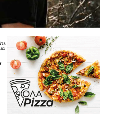
ύτε
ημα
ν