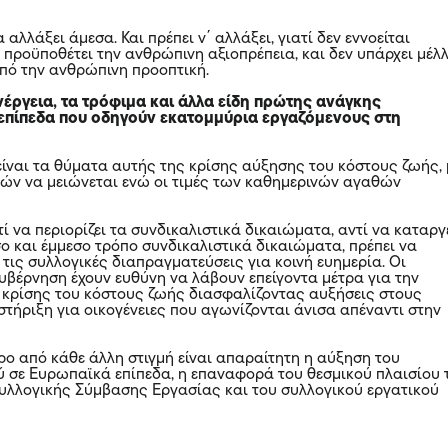
 αλλάξει άμεσα. Και πρέπει ν΄ αλλάξει, γιατί δεν εννοείται
προϋποθέτει την ανθρώπινη αξιοπρέπεια, και δεν υπάρχει μέλλ
από την ανθρώπινη προοπτική.
νέργεια, τα τρόφιμα και άλλα είδη πρώτης ανάγκης
 επίπεδα που οδηγούν εκατομμύρια εργαζόμενους στη
ίναι τα θύματα αυτής της κρίσης αύξησης του κόστους ζωής, 
θών να μειώνεται ενώ οι τιμές των καθημερινών αγαθών
 να περιορίζει τα συνδικαλιστικά δικαιώματα, αντί να καταργ
σο και έμμεσο τρόπο συνδικαλιστικά δικαιώματα, πρέπει να
τις συλλογικές διαπραγματεύσεις για κοινή ευημερία. Οι
Κυβέρνηση έχουν ευθύνη να λάβουν επείγοντα μέτρα για την
 κρίσης του κόστους ζωής διασφαλίζοντας αυξήσεις στους
στήριξη για οικογένειες που αγωνίζονται άνισα απέναντι στην
ο από κάθε άλλη στιγμή είναι απαραίτητη η αύξηση του
 σε Ευρωπαϊκά επίπεδα, η επαναφορά του θεσμικού πλαισίου 
Συλλογικής Σύμβασης Εργασίας και του συλλογικού εργατικού