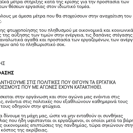
αϊκά μέτρα στήριξης κατά της κρίσης για την προστασία των
των θέσεων εργασίας στον ιδιωτικό τομέα.
όλους με άμεσα μέτρα που θα στοχεύσουν στην αναχαίτιση του
ς.
ης φτωχοποίησης του πληθυσμού με οικονομικά και κοινωνικ
ς της αύξησης των τιμών στην ενέργεια, τις δαπάνες στέγασης
ταναλωτικά αγαθά και προστασία των εργαζομένων, των ανέρ
ύχων από το πληθωριστικό σοκ.
ΝΗΣ
ΦΑΣΗΣ
ΑΝΤΗΣΟΥΜΕ ΣΤΙΣ ΠΟΛΙΤΙΚΕΣ ΠΟΥ ΘΙΓΟΥΝ ΤΑ ΕΡΓΑΤΙΚΑ
 ΘΕΣΜΟΥΣ ΠΟΥ ΜΕ ΑΓΩΝΕΣ ΕΧΟΥΝ ΚΑΤΑΚΤΗΘΕΙ.
σκεται στην οργάνωση και στον αγώνα μας ενάντια στις
ας, ενάντια στις πολιτικές που εξαθλιώνουν καθημερινά τους
 τους οδηγούν στην φτώχεια.
α δίνουμε τη μάχη μας, ώστε να μην ενταθούν οι συνθήκες
ας που ήδη υφίστανται οι εργαζόμενοι, οι οποίοι μετά τα βάρ
ις οικονομικές επιπτώσεις της πανδημίας, τώρα σηκώνουν στη
 κόστος της ακρίβειας.