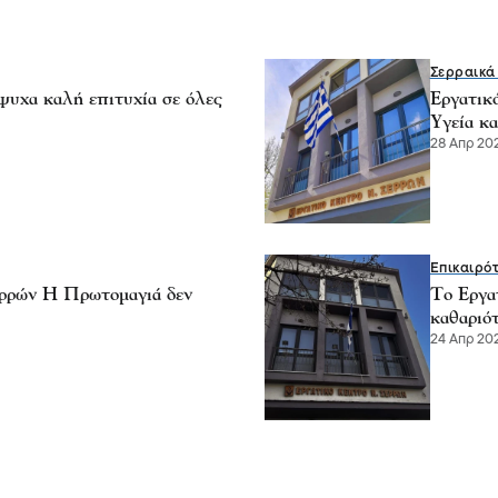
Σερραικά
ψυχα καλή επιτυχία σε όλες
Εργατικ
Υγεία κ
28 Απρ 202
Επικαιρό
ρρών Η Πρωτομαγιά δεν
Το Εργα
καθαριό
24 Απρ 202