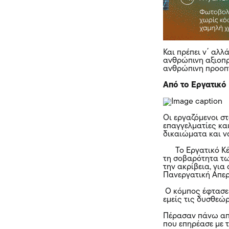
Και πρέπει ν΄ αλλ
ανθρώπινη αξιοπρέ
ανθρώπινη προοπτ
Από το Εργατικό
Οι εργαζόμενοι στ
επαγγελματίες κα
δικαιώματα και ν
Το Εργατικό Κέν
τη σοβαρότητα τω
την ακρίβεια, γι
Πανεργατική Απε
Ο κόμπος έφτασε 
εμείς τις δυσθεώ
Πέρασαν πάνω από
που επηρέασε με τ