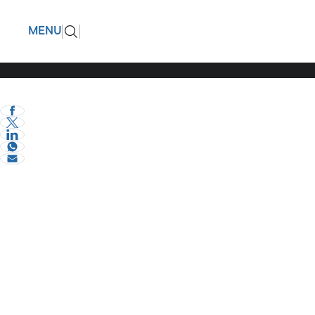
Στην απε
ΠΙΣΩ
MENU
συμμετοχ
eVima Serres Team
0
Σερραικά Νέα