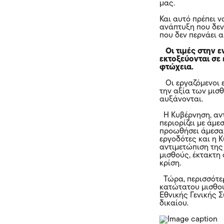
μας.
Και αυτό πρέπει να
ανάπτυξη που δεν 
που δεν περνάει 
Οι τιμές στην ε
εκτοξεύονται σε
φτώχεια.
Οι εργαζόμενοι ε
την αξία των μισ
αυξάνονται.
Η Κυβέρνηση, αντί
περιορίζει με άμε
προωθήσει άμεσα 
εργοδότες και η 
αντιμετώπιση της
μισθούς, έκτακτη 
κρίση.
Τώρα, περισσότερ
κατώτατου μισθού
Εθνικής Γενικής 
δικαίου.