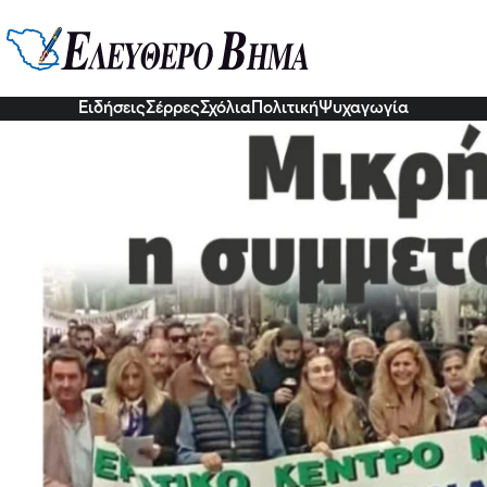
ργία και την πορεία στην πόλη τ
ή
9 Νοε 2022, 23:37
Ειδήσεις
Σέρρες
Σχόλια
Πολιτική
Ψυχαγωγία