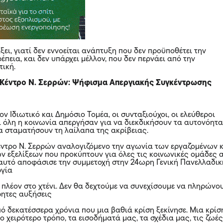
άξει, γιατί δεν εννοείται ανάπτυξη που δεν προϋποθέτει την
πεια, και δεν υπάρχει μέλλον, που δεν περνάει από την
ική.
 Κέντρο Ν. Σερρών: Ψήφισμα Απεργιακής Συγκέντρωσης
ον Ιδιωτικό και Δημόσιο Τομέα, οι συνταξιούχοι, οι ελεύθεροι
ι όλη η κοινωνία απεργήσαν για να διεκδικήσουν τα αυτονόητ
α σταματήσουν τη λαίλαπα της ακρίβειας.
τρο Ν. Σερρών αναλογιζόμενο την αγωνία των εργαζομένων 
ν εξελίξεων που προκύπτουν για όλες τις κοινωνικές ομάδες 
α αυτό αποφάσισε την συμμετοχή στην 24ωρη Γενική Πανελλαδικ
ργία
πλέον στο χτένι. Δεν θα δεχτούμε να συνεχίσουμε να πληρώνο
ρητες αυξήσεις
 δεκατέσσερα χρόνια που μια βαθιά κρίση ξεκίνησε. Μια κρίσ
ο χειρότερο τρόπο, τα εισοδήματά μας, τα σχέδια μας, τις ζωέ