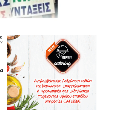
ε
αν
ια