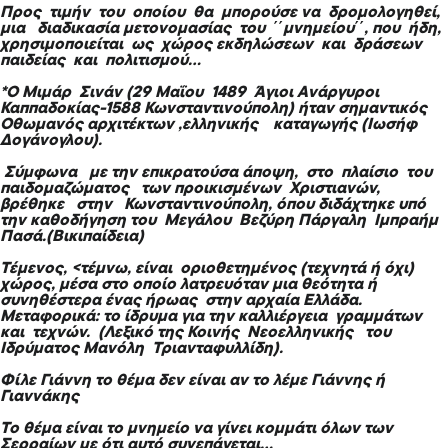
Προς τιμήν του οποίου θα μπορούσε να δρομολογηθεί,
μια διαδικασία μετονομασίας του ΄΄μνημείου΄΄, που ήδη,
χρησιμοποιείται ως χώρος εκδηλώσεων και δράσεων
παιδείας και πολιτισμού…
*Ο Μιμάρ Σινάν (29 Μαΐου 1489 Άγιοι Ανάργυροι
Καππαδοκίας-1588 Κωνσταντινούπολη) ήταν σημαντικός
Οθωμανός αρχιτέκτων ,ελληνικής
καταγωγής (Ιωσήφ
Δογάνογλου).
Σύμφωνα με την επικρατούσα άποψη, στο πλαίσιο του
παιδομαζώματος των προικισμένων Χριστιανών,
βρέθηκε στην Κωνσταντινούπολη, όπου διδάχτηκε υπό
την καθοδήγηση του Μεγάλου Βεζύρη Πάργαλη Ιμπραήμ
Πασά.(Βικιπαίδεια)
Τέμενος, <τέμνω, είναι οριοθετημένος (τεχνητά ή όχι)
χώρος, μέσα στο οποίο λατρευόταν μια θεότητα ή
συνηθέστερα ένας ήρωας στην αρχαία Ελλάδα.
Μεταφορικά: το ίδρυμα για την καλλιέργεια γραμμάτων
και τεχνών. (Λεξικό της Κοινής Νεοελληνικής του
Ιδρύματος Μανόλη Τριανταφυλλίδη).
Φίλε Γιάννη το θέμα δεν είναι αν το λέμε Γιάννης ή
Γιαννάκης
Το θέμα είναι το μνημείο να γίνει κομμάτι όλων των
Σερραίων με ότι αυτό συνεπάγεται…