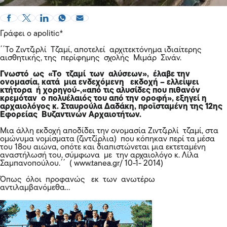
Γράφει ο apolitic*
΄΄Το Ζιντζιρλί Τζαμί, αποτελεί αρχιτεκτόνημα ιδιαίτερης
αισθητικής, της περίφημης σχολής Μιμάρ Σινάν.
Γνωστό ως «Το τζαμί των αλύσεων», έλαβε την
ονομασία, κατά μια ενδεχόμενη εκδοχή – ελλείψει
κτήτορα ή χορηγού-,«από τις αλυσίδες που πιθανόν
κρεμόταν ο πολυέλαιός του από την οροφή», εξηγεί η
αρχαιολόγος κ. Σταυρούλα Δαδάκη, προϊσταμένη της 12ης
Εφορείας Βυζαντινών Αρχαιοτήτων.
Μια άλλη εκδοχή αποδίδει την ονομασία Ζιντζιρλί τζαμί, στα
ομώνυμα νομίσματα (ζιντζίρλια) που κόπηκαν περί τα μέσα
του 18ου αιώνα, οπότε και διαπιστώνεται μια εκτεταμένη
αναστήλωσή του, σύμφωνα με την αρχαιολόγο κ. Λίλα
Σαμπανοπούλου.΄΄ ( www.tanea.gr/ 10-1- 2014)
Όπως όλοι προφανώς εκ των ανωτέρω
αντιλαμβανόμεθα…