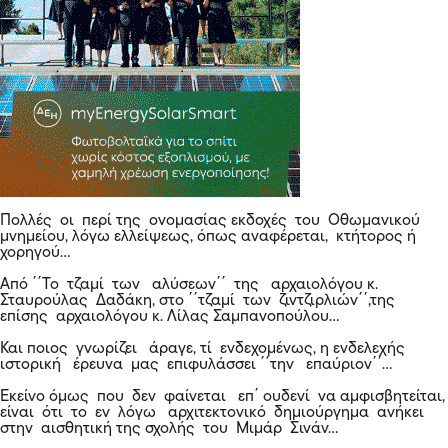
Πολλές οι περί της ονομασίας εκδοχές του Οθωμανικού
μνημείου, λόγω ελλείψεως, όπως αναφέρεται, κτήτορος ή
χορηγού…
Από ΄΄Το τζαμί των αλύσεων΄΄ της αρχαιολόγου κ.
Σταυρούλας Δαδάκη, στο ΄΄τζαμί των ζιντζιρλιών΄΄,της
επίσης αρχαιολόγου κ. Λίλας Σαμπανοπούλου…
Και ποιος γνωρίζει άραγε, τί ενδεχομένως, η ενδελεχής
ιστορική έρευνα μας επιφυλάσσει ΄΄την επαύριον΄΄…
Εκείνο όμως που δεν φαίνεται επ΄ ουδενί να αμφισβητείται,
είναι ότι το εν λόγω αρχιτεκτονικό δημιούργημα ανήκει
στην αισθητική της σχολής του Μιμάρ Σινάν…