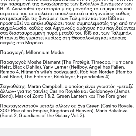
την παραμονή της αναχώρησης των Ενόπλων Δυνάμεων των
ΗΠΑ. Ακολουθεί την ιστορία μιας μονάδας του αμερικανικού
στρατού που αποτελείται αποκλειστικά από γυναίκες καθώς
αντιμετωπίζει τις δυνάμεις των Ταλιμπάν και του ISIS και
προσπαθεί να απελευθερώσει τους συμπολεμιστές της από την
αιχμαλωσία, καθώς και Αφγανούς αμάχους που παγιδεύονται
στα διασταυρούμενη πυρά μεταξύ του ISIS και των Ταλιμπάν.
Η ταινία θα γυριστεί κυρίως στη Θεσσαλονίκη και κάποιες
σκηνές στο Μαρόκο.
Παραγωγή: Millennium Media
Παραγωγοί: Moshe Diamant (The Protégé, Timecop, Hurricane
Heist, Black Dahlia), Yariv Lerner (Hellboy, Angel has Fallen,
Rambo 4, Hitman’s wife’s bodyguard), Rob Van Norden (Rambo
Last Blood, The Enforcer, Bricklayer, Expendables 4)
Σκηνοθέτης: Martin Campbell, ο οποίος είναι γνωστός -μεταξύ
άλλων- για τις ταινίες Casino Royale και Goldeneye (James
Bond), Mask of Zorro 1 & 2, Green Lantern και The Foreigner
Πρωταγωνιστούν μεταξύ άλλων οι: Eva Green (Casino Royale,
300: Rise of an Empire, Kingdom of Heaven), Maria Bakalova
(Borat 2, Guardians of the Galaxy Vol. 3).