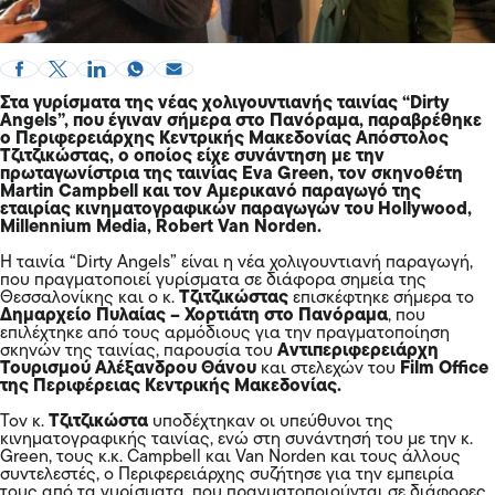
Στα γυρίσματα της νέας χολιγουντιανής ταινίας “Dirty
Angels”, που έγιναν σήμερα στο Πανόραμα, παραβρέθηκε
ο
Περιφερειάρχης Κεντρικής Μακεδονίας Απόστολος
Τζιτζικώστας
, ο οποίος είχε συνάντηση με την
πρωταγωνίστρια της ταινίας Eva Green, τον σκηνοθέτη
Martin Campbell και τον Αμερικανό παραγωγό της
εταιρίας κινηματογραφικών παραγωγών του Hollywood,
Millennium Media, Robert Van Norden.
Η ταινία “Dirty Angels” είναι η νέα χολιγουντιανή παραγωγή,
που πραγματοποιεί γυρίσματα σε διάφορα σημεία της
Θεσσαλονίκης και ο κ.
Τζιτζικώστας
επισκέφτηκε σήμερα το
Δημαρχείο Πυλαίας – Χορτιάτη στο Πανόραμα
, που
επιλέχτηκε από τους αρμόδιους για την πραγματοποίηση
σκηνών της ταινίας, παρουσία του
Αντιπεριφερειάρχη
Τουρισμού Αλέξανδρου Θάνου
και στελεχών του
Film Office
της Περιφέρειας Κεντρικής Μακεδονίας.
Τον κ.
Τζιτζικώστα
υποδέχτηκαν οι υπεύθυνοι της
κινηματογραφικής ταινίας, ενώ στη συνάντησή του με την κ.
Green, τους κ.κ. Campbell και Van Norden και τους άλλους
συντελεστές, ο Περιφερειάρχης συζήτησε για την εμπειρία
τους από τα γυρίσματα, που πραγματοποιούνται σε διάφορες