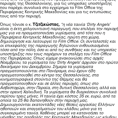
περιοχές της Θεσσαλονίκης, για τις υπηρεσίες υποστήριξης
που παρέχει συνολικά στο εγχείρημα το Film Office της
Περιφέρειας Κεντρικής Μακεδονίας και για τις εντυπώσεις
τους από την περιοχή.
Όπως τόνισε ο κ.
Τζιτζικώστας,
“η νέα ταινία ‘Dirty Angels’
είναι η έκτη χολιγουντιανή παραγωγή, που επιλέγει την περιοχή
μας για να πραγματοποιήσει γυρίσματα, από τότε που η
Περιφέρεια Κεντρικής Μακεδονίας, πρώτη στη χώρα,
δημιούργησε και λειτουργεί το Film Office. Οι συντελεστές και
οι επικεφαλής της παραγωγής δηλώνουν ενθουσιασμένοι
τόσο από την πόλη, όσο κι από τις συνθήκες και τις υπηρεσίες
υποστήριξης που τους παρέχουν τα στελέχη του Film Office
της Περιφέρειας. Όπως είχαμε ανακοινώσει στις αρχές
Νοεμβρίου, τα γυρίσματα του ‘Dirty Angels’ άρχισαν στο πρώτο
δεκαήμερο του Δεκεμβρίου. Σήμερα τα γυρίσματα
πραγματοποιούνται στο Πανόραμα, ενώ έχουν ήδη
πραγματοποιηθεί στο κέντρο της Θεσσαλονίκης, στα
κινηματογραφικά στούντιο της Θέρμης και θα
πραγματοποιηθούν και σε άλλες περιοχές, όπως στο
Ασβεστοχώρι, στην Περαία, στη δυτική Θεσσαλονίκη, αλλά και
στην ορεινή Χαλκιδική. Τα γυρίσματα θα διαρκέσουν συνολικά
περίπου τρεις μήνες. Η ταινία έχει κόστος 35 εκ. ευρώ, από τα
οποία τα 25 θα δαπανηθούν στην περιοχή μας.
Δημιουργούνται εκατοντάδες νέες θέσεις εργασίας Ελλήνων
ηθοποιών και επαγγελματιών του κλάδου, μόνο για τη
συγκεκριμένη ταινία. Καθένας μπορεί να κατανοήσει το
μέγεθος της προβολής της Κεντρικής Μακεδονίας ως κόμβου