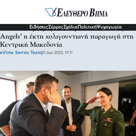
Πολιτική
Ειδήσεις
Σέρρες
Σχόλια
Πολιτική
Ψυχαγωγία
Απόστολος Τζιτζικώστας: Η ταινία ‘Dirty
Angels’ η έκτη χολιγουντιανή παραγωγή στη
Κεντρική Μακεδονία
eVima Serres Team
21 Δεκ 2022, 19:11