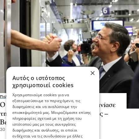
×
Αυτός ο ιστότοπος
χρησιμοποιεί cookies
Χρησιμοποιούμε cookies για να
Πολιτική
εξατομικεύσουμε το περιεχόμενο, τις
Ο Απόστολος Τζιτζικώστας εγκαινίασε
διαφημίσεις και να αναλύσουμε την
επισκεψιμότητά μας. Μοιραζόμαστε επίσης
τη σιδηροδρομική σύνδεση Πράγας –
πληροφορίες σχετικά με τη χρήση του
Βερολίνου - Κοπεγχάγης
ιστότοπού μας με τους συνεργάτες
30 Ιου 2026, 18:01
διαφήμισης και ανάλυσης, οι οποίοι
ενδέχεται να τις συνδυάσουν με άλλες