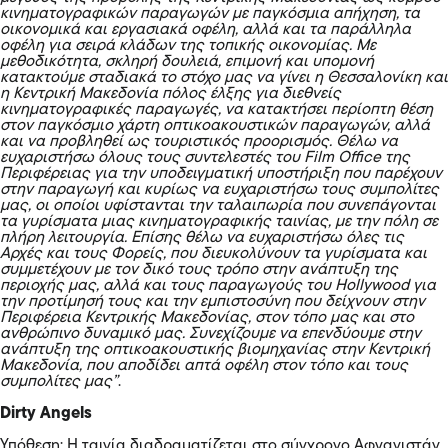
κινηματογραφικών παραγωγών με παγκόσμια απήχηση, τα
οικονομικά και εργασιακά οφέλη, αλλά και τα παράλληλα
οφέλη για σειρά κλάδων της τοπικής οικονομίας. Με
μεθοδικότητα, σκληρή δουλειά, επιμονή και υπομονή
κατακτούμε σταδιακά το στόχο μας να γίνει η Θεσσαλονίκη και
η Κεντρική Μακεδονία πόλος έλξης για διεθνείς
κινηματογραφικές παραγωγές, να κατακτήσει περίοπτη θέση
στον παγκόσμιο χάρτη οπτικοακουστικών παραγωγών, αλλά
και να προβληθεί ως τουριστικός προορισμός. Θέλω να
ευχαριστήσω όλους τους συντελεστές του Film Office της
Περιφέρειας για την υποδειγματική υποστήριξη που παρέχουν
στην παραγωγή και κυρίως να ευχαριστήσω τους συμπολίτες
μας, οι οποίοι υφίστανται την ταλαιπωρία που συνεπάγονται
τα γυρίσματα μιας κινηματογραφικής ταινίας, με την πόλη σε
πλήρη λειτουργία. Επίσης θέλω να ευχαριστήσω όλες τις
Αρχές και τους Φορείς, που διευκολύνουν τα γυρίσματα και
συμμετέχουν με τον δικό τους τρόπο στην ανάπτυξη της
περιοχής μας, αλλά και τους παραγωγούς του Hollywood για
την προτίμησή τους και την εμπιστοσύνη που δείχνουν στην
Περιφέρεια Κεντρικής Μακεδονίας, στον τόπο μας και στο
ανθρώπινο δυναμικό μας. Συνεχίζουμε να επενδύουμε στην
ανάπτυξη της οπτικοακουστικής βιομηχανίας στην Κεντρική
Μακεδονία, που αποδίδει απτά οφέλη στον τόπο και τους
συμπολίτες μας”
.
Dirty Angels
Υπόθεση: Η ταινία διαδραματίζεται στο σύγχρονο Αφγανιστάν