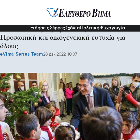
Σχόλια και...άλλα
Ειδήσεις
Σέρρες
Σχόλια
Πολιτική
Ψυχαγωγία
Ο Απόστολος Τζιτζικώστας ευχήθηκε
Προσωπική και οικογενειακή ευτυχία για
όλους
eVima Serres Team
28 Δεκ 2022, 10:07