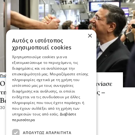
×
Αυτός ο ιστότοπος
χρησιμοποιεί cookies
Χρησιμοποιούμε cookies για να
εξατομικεύσουμε το περιεχόμενο, τις
διαφημίσεις και να αναλύσουμε την
επισκεψιμότητά μας. Μοιραζόμαστε επίσης
Πολιτική
πληροφορίες σχετικά με τη χρήση του
Ο Απόστολος Τζιτζικώστας εγκαινίασε
ιστότοπού μας με τους συνεργάτες
διαφήμισης και ανάλυσης, οι οποίοι
τη σιδηροδρομική σύνδεση Πράγας –
ενδέχεται να τις συνδυάσουν με άλλες
Βερολίνου - Κοπεγχάγης
πληροφορίες που τους έχετε παράσχει ή
30 Ιου 2026, 18:01
που έχουν συλλέξει από τη χρήση των
υπηρεσιών τους από εσάς.
Διαβάστε
περισσότερα
ΑΠΟΛΎΤΩΣ ΑΠΑΡΑΊΤΗΤΑ