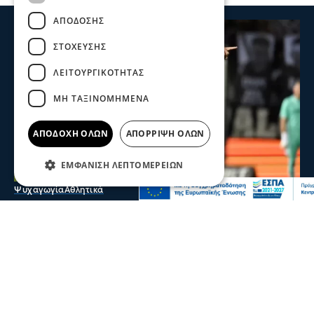
ΑΠΌΔΟΣΗΣ
ΣΤΌΧΕΥΣΗΣ
ΛΕΙΤΟΥΡΓΙΚΌΤΗΤΑΣ
ΜΗ ΤΑΞΙΝΟΜΗΜΈΝΑ
ΑΠΟΔΟΧΉ ΌΛΩΝ
ΑΠΌΡΡΙΨΗ ΌΛΩΝ
ΕΜΦΆΝΙΣΗ ΛΕΠΤΟΜΕΡΕΙΏΝ
Ψυχαγωγία
Αθλητικά
Κωνσταντέλιας: ΠΑΟΚ - Πατέρας για
δεύτερη φορά ο άσος του Δικεφάλου
Ο άσος του ΠΑΟΚ Γιάννης Κωνσταντέλιας απέκτησε το
δεύτερο παιδί του, αφού ήρθε στον κόσμο η κόρη του
09 Αυγ 2026, 00:00