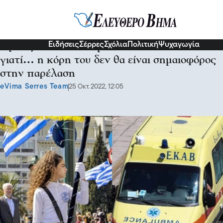
Κοινωνία
Ειδήσεις
Σέρρες
Σχόλια
Πολιτική
Ψυχαγωγία
Άρπαξε από τον λαιμό διευθυντή σχολείου
γιατί… η κόρη του δεν θα είναι σημαιοφόρος
στην παρέλαση
eVima Serres Team
25 Οκτ 2022, 12:05