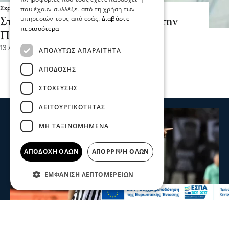
που έχουν συλλέξει από τη χρήση των
Σερραικά Νέα
υπηρεσιών τους από εσάς.
Διαβάστε
Στυλιανός Ρίζος: Συγχαρητήρια στην
περισσότερα
Πανταζή Χάρι για το 1ο βραβείο
13 Απρ 2022, 07:22
ΑΠΟΛΎΤΩΣ ΑΠΑΡΑΊΤΗΤΑ
ΑΠΌΔΟΣΗΣ
ΣΤΌΧΕΥΣΗΣ
ΛΕΙΤΟΥΡΓΙΚΌΤΗΤΑΣ
ΜΗ ΤΑΞΙΝΟΜΗΜΈΝΑ
ΑΠΟΔΟΧΉ ΌΛΩΝ
ΑΠΌΡΡΙΨΗ ΌΛΩΝ
ΕΜΦΆΝΙΣΗ ΛΕΠΤΟΜΕΡΕΙΏΝ