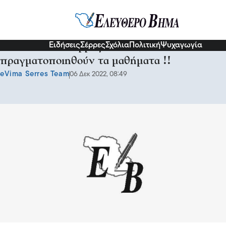
Σερραικά Νέα
Ειδήσεις
Σέρρες
Σχόλια
Πολιτική
Ψυχαγωγία
ΑΣΠΑΙΤΕ – Σέρρες: Δεν θα
πραγματοποιηθούν τα μαθήματα !!
eVima Serres Team
06 Δεκ 2022, 08:49