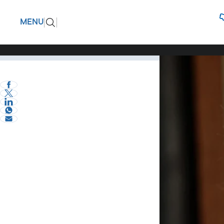
Αθηνά Αη
ΠΙΣΩ
MENU
Αθωνιάδα
Την εμβληματική 
Πολιτική
eVima Serres Team
2