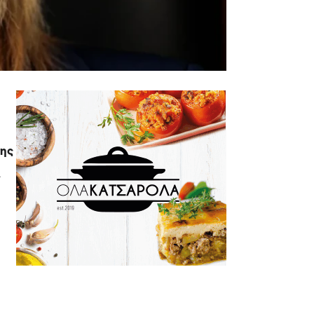
της
ά