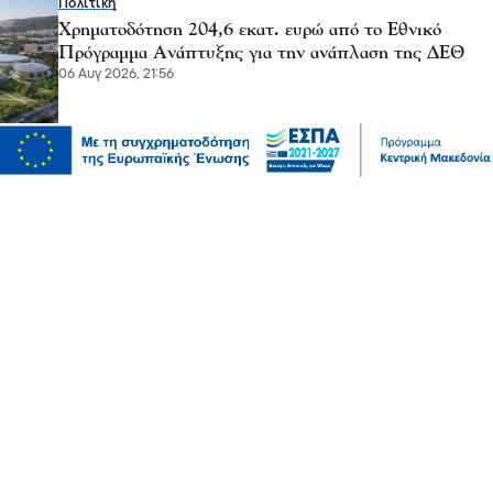
Πολιτική
Χρηματοδότηση 204,6 εκατ. ευρώ από το Εθνικό
Πρόγραμμα Ανάπτυξης για την ανάπλαση της ΔΕΘ
06 Αυγ 2026, 21:56
Επικαιρότητα
Θεσσαλονίκη: Παράσυρση πεζού από ΙΧ στον
Δενδροπόταμο - Μεταφέρθηκε στο νοσοκομείο
06 Αυγ 2026, 20:18
Επικαιρότητα
Τουλάχιστον 25 τραυματίες, οι επτά σοβαρά, από
σύγκρουση δύο τραμ στο Γκελζενκίρχεν της Γερμανίας
06 Αυγ 2026, 20:16
Επικαιρότητα
Πυρκαγιές: 325 αυτοψίες κτιρίων στις πληγείσες
περιοχές, 118 χαρακτηρίστηκαν κόκκινα