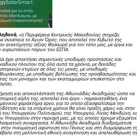
Αηδονά
,
«η Περιφέρεια Κεντρικής Μακεδονίας στηρίζει
ε συνέπεια το Άγιον Όρος, που αποτελεί την Κιβωτό της
αν ανεκτίμητης αξίας θησαυρό για τον τόπο μας, με έργα και
ν ευρωπαϊκών πόρων του ΕΣΠΑ.
ία έχει αποκτήσει σημαντικές υποδομές προστασίας και
ναδικού πλούτου της όλα αυτά τα χρόνια, με δεκάδες
στορικών κτιρίων σε όλες τις μονές, με υποδομές
θωράκισης, με υποδομές βελτίωσης της προσβασιμότητας και
τας των μοναχών και των εκατομμυρίων επισκεπτών στο
αγίας.
τήρηση και αποκατάσταση της Αθωνιάδας Ακαδημίας ώστε να
στορική αίγλη της, αποτελεί ένα έργο – παρακαταθήκη, ένα
μενικού χαρακτήρα έργο, για το οποίο εξασφαλίσαμε την
δότηση και τα επόμενα χρόνια θα γίνει πράξη, χάρις και στην
 του Υπουργείου Πολιτισμού, της Υπουργού, Λίνας Μενδώνη, κ
 Υπουργείου στην περιοχή μας, με τις οποίες έχουμε εξαιρετικ
λεσματική συνεργασία.
Η Αθωνιάδα Ακαδημία διαδραμάτισε
 στην πνευματική αφύπνιση του Γένους και στη διαμόρφωση τ
έβαλε στη μελλοντική εθνική αναγέννηση και απελευθέρωση τ