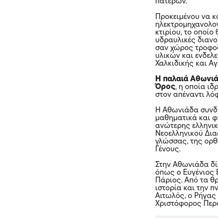
πατέρων.
Προκειμένου να κ
ηλεκτρομηχανολογ
κτιρίου, το οποίο
υδραυλικές διανο
σαν χώρος τροφοδ
υλικών και ενδελε
Χαλκιδικής και Α
Η παλαιά Αθωνιά
Όρος
, η οποία ι
στον απέναντι λόφ
Η Αθωνιάδα συνδύ
μαθηματικά και φ
ανώτερης ελληνικ
Νεοελληνικού Δια
γλώσσας, της ορθ
Γένους.
Στην Αθωνιάδα δ
όπως ο Ευγένιος 
Πάριος. Από τα θ
ιστορία και την 
Αιτωλός, ο Ρήγας
Χριστόφορος Περα