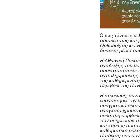
Όπως τόνισε η κ.
αδιαλείπτως και μ
Ορθοδοξίας κι έν
δράσεις μέσω τω
Η Αθωνική Πολιτε
ανάδειξης του μο
αποκαταστάσεις ι
αντιπλημμυρικής 
της καθημερινότη
Περιβόλι της Παν
Η στερέωση, συν
επανακτήσει την ι
πραγματικά οικου
αναγκαία χρηματο
πολύτιμη συμβολή
των υπηρεσιών του
και κυρίως αποτε
καθοριστικό ρόλο
Παιδείας που συν