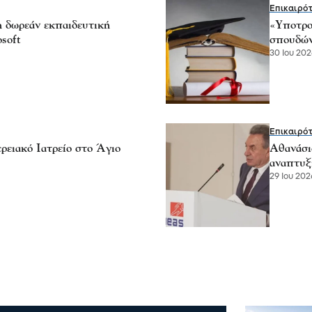
Επικαιρό
 δωρεάν εκπαιδευτική
«Υποτρο
soft
σπουδών
30 Ιου 202
Επικαιρό
ειακό Ιατρείο στο Άγιο
Αθανάσι
αναπτυξ
29 Ιου 202