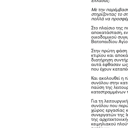
Ελλάδας.
Με την παρέμβασή
στηρίζοντας το σπ
πολλά να προσφέρε
Στο πλαίσιο της
αποκατάσταση, εν
οικοδομικού συγ
Βατοπαιδίου Αγίο
Στην πρώτη φάση
κτιρίου και αποκ
διατήρηση συντή
αυτά έφθασαν ως
που έχουν καταπέσ
Και ακολουθεί η 
συνόλου στην κατ
παύση της λειτου
κατεστραμμένων 
Για τη λειτουργι
συνόλου που περι
χώρος εργασίας κ
συνεργατών της Ι
της αρχιτεκτονική
κειμηλιακού πλού