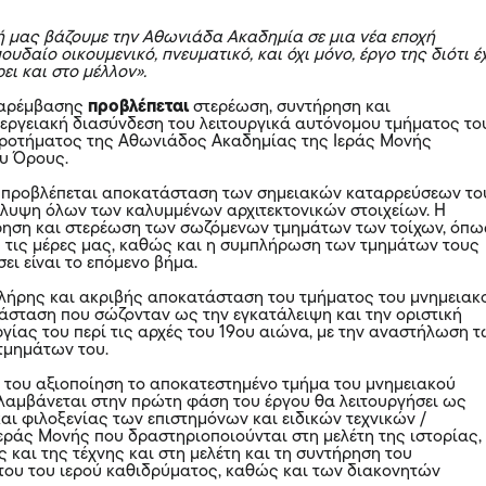
 μας βάζουμε την Αθωνιάδα Ακαδημία σε μια νέα εποχή
ουδαίο οικουμενικό, πνευματικό, και όχι μόνο, έργο της διότι έ
ι και στο μέλλον».
 παρέμβασης
προβλέπεται
στερέωση, συντήρηση και
εργειακή διασύνδεση του λειτουργικά αυτόνομου τμήματος το
κροτήματος της Αθωνιάδος Ακαδημίας της Ιεράς Μονής
υ Όρους.
 προβλέπεται αποκατάσταση των σημειακών καταρρεύσεων το
άλυψη όλων των καλυμμένων αρχιτεκτονικών στοιχείων. Η
ρηση και στερέωση των σωζόμενων τμημάτων των τοίχων, όπω
 τις μέρες μας, καθώς και η συμπλήρωση των τμημάτων τους
ει είναι το επόμενο βήμα.
πλήρης και ακριβής αποκατάσταση του τμήματος του μνημειακ
άσταση που σώζονταν ως την εγκατάλειψη και την οριστική
ργίας του περί τις αρχές του 19ου αιώνα, με την αναστήλωση 
τμημάτων του.
κή του αξιοποίηση το αποκατεστημένο τμήμα του μνημειακού
λαμβάνεται στην πρώτη φάση του έργου θα λειτουργήσει ως
αι φιλοξενίας των επιστημόνων και ειδικών τεχνικών /
εράς Μονής που δραστηριοποιούνται στη μελέτη της ιστορίας,
ς και της τέχνης και στη μελέτη και τη συντήρηση του
του του ιερού καθιδρύματος, καθώς και των διακονητών