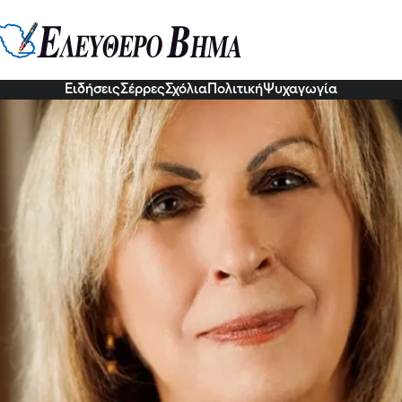
δονά- Η Περιφέρεια αποκαθιστά
 Ακαδημία της ΙΜ Βατοπαιδίου 
Αθωνιάδα Ακαδημία του Αγίου Όρους, αποκαθιστά η Περιφέρε
Ειδήσεις
Σέρρες
Σχόλια
Πολιτική
Ψυχαγωγία
8 Μαΐ 2026, 18:10