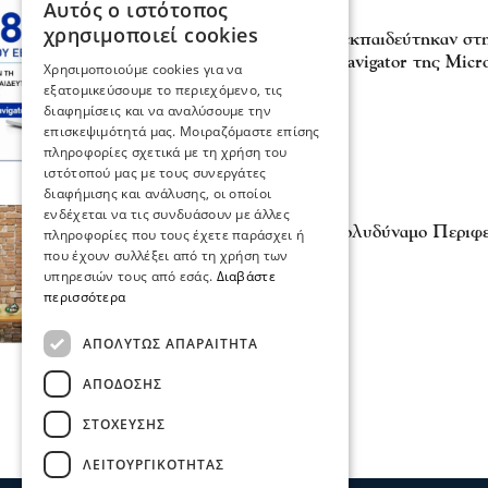
Αυτός ο ιστότοπος
Επικαιρότητα
χρησιμοποιεί cookies
1.680 μέλη του ΕΒΕΘ εκπαιδεύτηκαν στη
πλατφόρμα AI Skills Navigator της Micro
Χρησιμοποιούμε cookies για να
30 Ιου 2026, 20:24
εξατομικεύσουμε το περιεχόμενο, τις
διαφημίσεις και να αναλύσουμε την
επισκεψιμότητά μας. Μοιραζόμαστε επίσης
πληροφορίες σχετικά με τη χρήση του
ιστότοπού μας με τους συνεργάτες
διαφήμισης και ανάλυσης, οι οποίοι
Πολιτική
ενδέχεται να τις συνδυάσουν με άλλες
Αθηνά Αηδονά -Νέο Πολυδύναμο Περιφερ
πληροφορίες που τους έχετε παράσχει ή
Όρος
που έχουν συλλέξει από τη χρήση των
υπηρεσιών τους από εσάς.
Διαβάστε
29 Ιου 2026, 18:19
περισσότερα
ΑΠΟΛΎΤΩΣ ΑΠΑΡΑΊΤΗΤΑ
ΑΠΌΔΟΣΗΣ
ΣΤΌΧΕΥΣΗΣ
ΛΕΙΤΟΥΡΓΙΚΌΤΗΤΑΣ