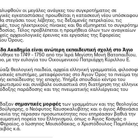
αλυφθούν οι μεγάλες ανάγκες του συγκροτήματος σε
ικές εγκαταστάσεις προωθείται η κατασκευή νέου υπόσκαφο
 θα στεγάσει τους λέβητες, τις δεξαμενές πετρελαίου, τις
μές, τους ηλεκτρικούς πίνακες και θα εξυπηρετεί το συγκρότη
οσίας. Τέλος προβλέπεται η προμήθεια όλων των αναγκαίων
χείς αρχαιολογικές έρευνες και εργασίες της Εφορείας
γίου Όρους.
δα Ακαδημία είναι ανώτερη εκπαιδευτική σχολή στο Άγιο
δρύθηκε το 1749 - 1750 από την Ιερά Μεγίστη Μονή Βατοπαιδίου,
ο, με την ευλογία του Οικουμενικού Πατριάρχη Κύριλλου Ε.
αζε θεολογική παιδεία, αρχαία ελληνική γραμματεία, φιλοσοφ
υσικές επιστήμες, μεταφέροντας στο Άγιον Όρος το πνεύμα τη
ής εκπαίδευσης της εποχής. Υπήρξε σπουδαίο κέντρο του
φωτισμού και συνέβαλε ουσιαστικά στη διατήρηση της ελληνι
όδοξης παράδοσης και της πνευματικής καλλιέργειας του
ίδαξαν
σημαντικές μορφές
των γραμμάτων και της θεολογίας
Βούλγαρης, ο Νεόφυτος Καυσοκαλυβίτης και ο άγιος Αθανάσι
ρανία της πέρασαν προσωπικότητες που επηρέασαν βαθιά την
πνευματική πορεία του Ελληνισμού, όπως ο Άγιος Κοσμάς ο
 Φεραίος, ο Ιώσηπος Μοισιόδακας, ο Χριστόδουλος Παμπλέκης
ιβός κ.ά.