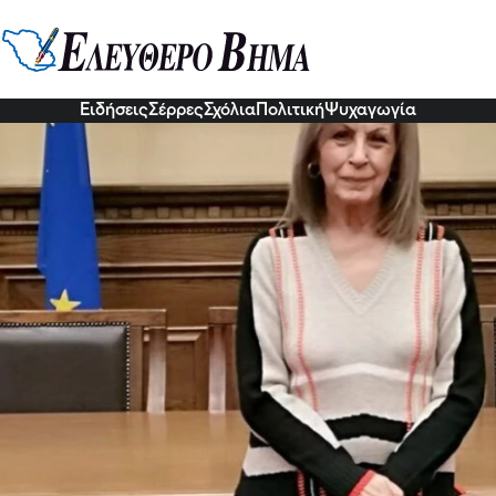
δονά -Το νέο σχήμα διοίκησης τ
ς Μακεδονίας
ίκησης της Περιφέρειας Κεντρικής Μακεδονίας για την περίοδ
ρειάρχης
Ειδήσεις
Σέρρες
Σχόλια
Πολιτική
Ψυχαγωγία
7 Ιου 2026, 18:23