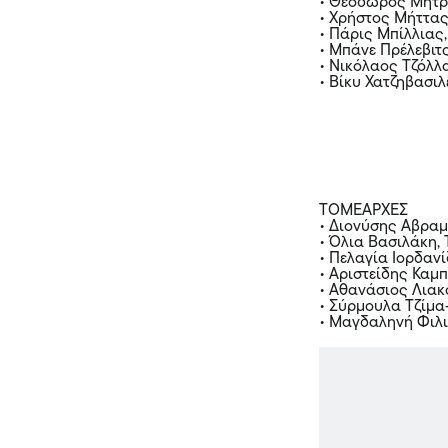
• Θεόδωρος Μητρ
• Χρήστος Μήττας
• Πάρις Μπίλλιας
• Μπάνε Πρέλεβιτ
• Νικόλαος Τζόλλ
• Βίκυ Χατζηβασι
ΤΟΜΕΑΡΧΕΣ
• Διονύσης Αβραμ
• Όλια Βασιλάκη,
• Πελαγία Ιορδαν
• Αριστείδης Καμ
• Αθανάσιος Λια
• Σύρμουλα Τζίμα
• Μαγδαληνή Φιλι