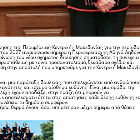
ίκησης της Περιφέρειας Κεντρικής Μακεδονίας για την περίοδο
στου 2027 ανακοίνωσε σήμερα η Περιφερειάρχης Αθηνά Αηδον
οίνωση του νέου σχήματος διοίκησης σηματοδοτεί τη συνέχεια
προσπάθειας με κοινό προσανατολισμό, ξεκάθαρο σχέδιο και
η στην αποστολή που υπηρετούμε για την Κεντρική Μακεδονί
ίναι μια παράταξη δουλειάς, που στελεχώνεται από ανθρώπους
ικανότητες και ισχυρό αίσθημα ευθύνης. Είναι μια ομάδα, της
ελέχη έχουν αποδείξει στην πράξη ότι μπορούν να
με αποτελεσματικότητα στις απαιτήσεις κάθε θέσης ευθύνης κ
συνέπεια το δημόσιο συμφέρον.
ήσω θερμά όλους όσοι υπηρέτησαν μέχρι σήμερα από θέσεις