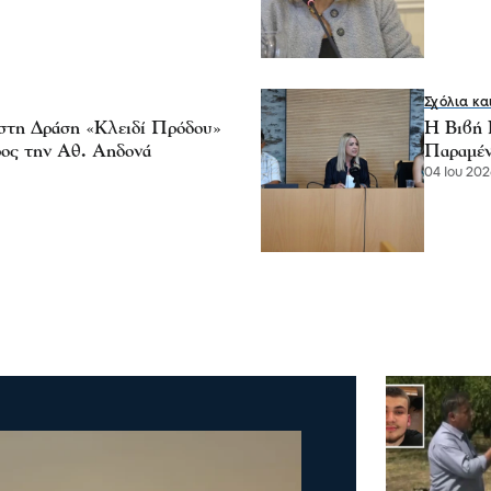
Σχόλια κα
στη Δράση «Κλειδί Πρόδου»
Η Βιβή 
ος την Αθ. Αηδονά
Παραμέν
04 Ιου 2026