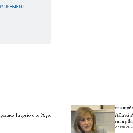
Επικαιρό
ειακό Ιατρείο στο Άγιο
Αθηνά Α
παρεμβά
22 Ιου 2026