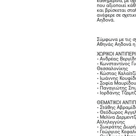
καθημερινά, με σχ
που αξιοποιεί κά
και βρίσκεται στα
ανέφερε σε σχετι
Αηδονά.
Σύμφωνα με τις σ
Αθηνάς Αηδονά η 
ΧΩΡΙΚΟΙ ΑΝΤΙΠΕΡ
• Ανδρέας Βεργίδ
• Κωνσταντίνος Γ
Θεσσαλονίκης
• Κώστας Καλαϊτζ
• Ιωάννης Κουφίδ
• Σοφία Μαυρίδου
• Παναγιώτης Σπυ
• Ιορδάνης Τζαμτ
ΘΕΜΑΤΙΚΟΙ ΑΝΤΙ
• Στάθης Αβραμίδ
• Θεόδωρος Αγγελ
• Μελίνα Δερμεντ
Αλληλεγγύης
• Σωκράτης Δωρής
• Γεώργιος Κεφαλ