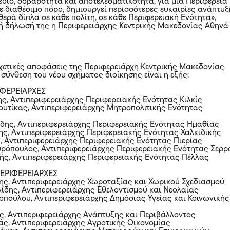
έδιο, σοβαρότητα και αποτελεσματικότητα, για μια Περιφέρεια
θε διαθέσιμο πόρο, δημιουργεί περισσότερες ευκαιρίες ανάπτυ
θερά δίπλα σε κάθε πολίτη, σε κάθε Περιφερειακή Ενότητα»,
κή δήλωσή της η Περιφερειάρχης Κεντρικής Μακεδονίας Αθηνά
χετικές αποφάσεις της Περιφερειάρχη Κεντρικής Μακεδονίας
σύνθεση του νέου σχήματος διοίκησης είναι η εξής:
ΙΦΕΡΕΙΑΡΧΕΣ
ης, Αντιπεριφερειάρχης Περιφερειακής Ενότητας Κιλκίς
ιουτίκας, Αντιπεριφερειάρχης Μητροπολιτικής Ενότητας
ίδης, Αντιπεριφερειάρχης Περιφερειακής Ενότητας Ημαθίας
ης, Αντιπεριφερειάρχης Περιφερειακής Ενότητας Χαλκιδικής
, Αντιπεριφερειάρχης Περιφερειακής Ενότητας Πιερίας
ρόπουλος, Αντιπεριφερειάρχης Περιφερειακής Ενότητας Σερ
ζής, Αντιπεριφερειάρχης Περιφερειακής Ενότητας Πέλλας
ΠΕΡΙΦΕΡΕΙΑΡΧΕΣ
ης, Αντιπεριφερειάρχης Χωροταξίας και Χωρικού Σχεδιασμού
ίδης, Αντιπεριφερειάρχης Εθελοντισμού και Νεολαίας
ζοπούλου, Αντιπεριφερειάρχης Δημόσιας Υγείας και Κοινωνικής
, Αντιπεριφερειάρχης Ανάπτυξης και Περιβάλλοντος
άς, Αντιπεριφερειάρχης Αγροτικής Οικονομίας