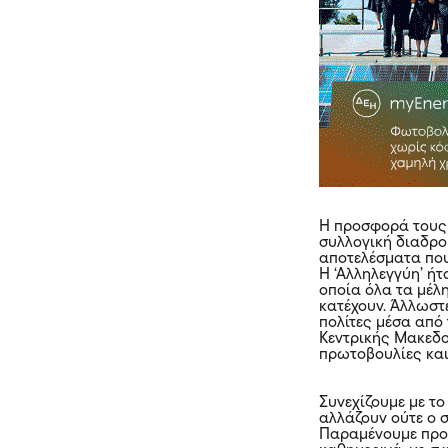
Η προσφορά τους 
συλλογική διαδρομ
αποτελέσματα που
Η ‘Αλληλεγγύη’ ή
οποία όλα τα μέλ
κατέχουν. Άλλωστε
πολίτες μέσα από
Κεντρικής Μακεδον
πρωτοβουλίες και
Συνεχίζουμε με το
αλλάζουν ούτε ο 
Παραμένουμε προσ