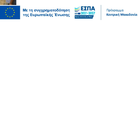
Μόδα
10 συμβουλές για να διατηρείτε τα ρούχα σας σαν
καινούργια
07 Αυγ 2026, 20:17
Ψυχαγωγία
Αθλητικά
Ισπανία – Ελλάδα 96-86: Στην παράταση «λύγισε» η
Εθνική Παίδων στην πρεμιέρα του Eurobasket U16
07 Αυγ 2026, 20:01
Επικαιρότητα
Καιρός αύριο: Άνεμοι 5 μποφόρ στην Αττική, έως 39
βαθμούς η θερμοκρασία στη χώρα – Πού θα βρέξει
07 Αυγ 2026, 19:57