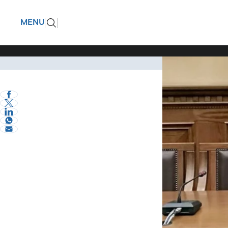
Αθηνά Αη
ΠΙΣΩ
MENU
Κεντρική
Το νέο σχήμα διο
Πολιτική
σήμερα η Περιφε
eVima Serres Team
0