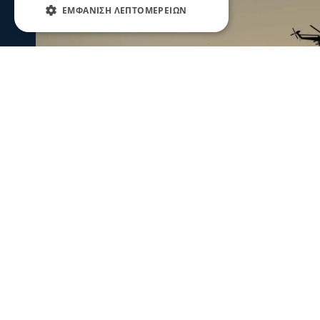
ΕΜΦΆΝΙΣΗ ΛΕΠΤΟΜΕΡΕΙΏΝ
Ενισχύθηκαν οι πυροσβεστικές δυν
Κορινθία - Επιχειρούν 11 εναέρια μ
Ενισχύθηκαν οι πυροσβεστικές δυνάμεις που επιχειρούν
αγροτοδασική έκταση, στην περιοχή Στεφάνι Κορίνθου.