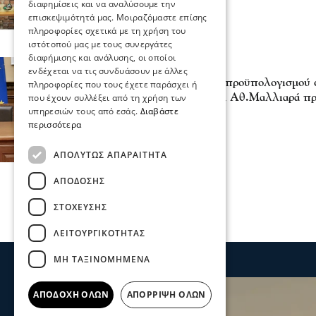
διαφημίσεις και να αναλύσουμε την
επισκεψιμότητά μας. Μοιραζόμαστε επίσης
πληροφορίες σχετικά με τη χρήση του
ιστότοπού μας με τους συνεργάτες
διαφήμισης και ανάλυσης, οι οποίοι
Επικαιρότητα
ενδέχεται να τις συνδυάσουν με άλλες
Αίτημα για αύξηση του προϋπολογισμού 
πληροφορίες που τους έχετε παράσχει ή
στην Π.Κ.Μ -Επιστολή Αθ.Μαλλιαρά πρ
που έχουν συλλέξει από τη χρήση των
υπηρεσιών τους από εσάς.
Διαβάστε
16 Ιου 2026, 17:17
περισσότερα
ΑΠΟΛΎΤΩΣ ΑΠΑΡΑΊΤΗΤΑ
ΑΠΌΔΟΣΗΣ
ΣΤΌΧΕΥΣΗΣ
ΛΕΙΤΟΥΡΓΙΚΌΤΗΤΑΣ
ΜΗ ΤΑΞΙΝΟΜΗΜΈΝΑ
ΑΠΟΔΟΧΉ ΌΛΩΝ
ΑΠΌΡΡΙΨΗ ΌΛΩΝ