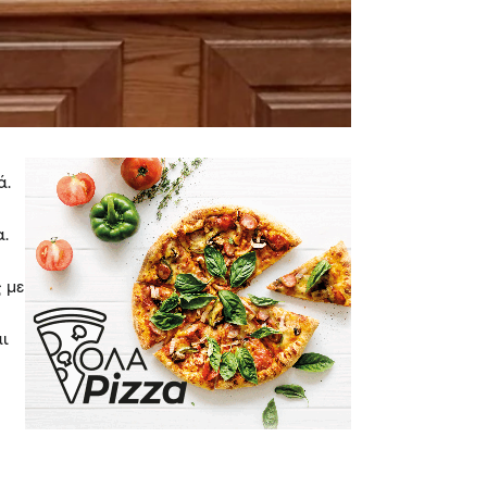
ά.
α.
 με
αι