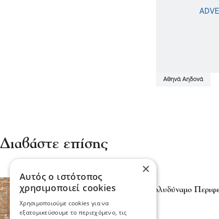
Αθηνά Αηδονά
Διαβάστε επίσης
×
Αυτός ο ιστότοπος
Πολιτική
χρησιμοποιεί cookies
Αθηνά Αηδονά -Νέο Πολυδύναμο Περιφερ
Όρος
Χρησιμοποιούμε cookies για να
29 Ιου 2026, 18:19
εξατομικεύσουμε το περιεχόμενο, τις