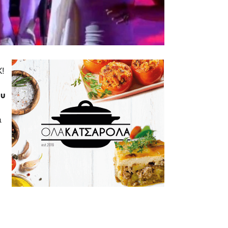
Κ!
ου
α