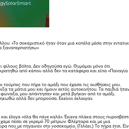
λου: «Το σοκαριστικό ήταν όταν μια κοπέλα μέσα στην εντατικ
 θα ξαναπερπατήσω»
τι φίλους βόλτα. Δεν οδηγούσα εγώ. Θυμάμαι μόνο ότι
κρατηθώ από κάπου αλλά δεν τα κατάφερα και είπα «Παναγία
ι τούμπες που πήρε το αμάξι που έχασα τις αισθήσεις μου.
ιξα τα μάτια μου και ήμουν εκτός αυτοκινήτου. Τα παιδιά ήτα
 φώναξα, μου απάντησαν και μετά βγήκαν από το αμάξι.
κωθώ αλλά δεν μπορούσα. Εκείνοι έκλαιγαν.
και έλεγα «όλα θα πάνε καλά». Έκανα πλάκα στους πυροσβέστ
ίχαμε πέσει σε γκρεμό 70 μέτρων. Φλέρταρα και με μια
ρα που με πήγαιναν στο νοσοκομείο. (Γελάει.) Το πήρα έτσι. Είν