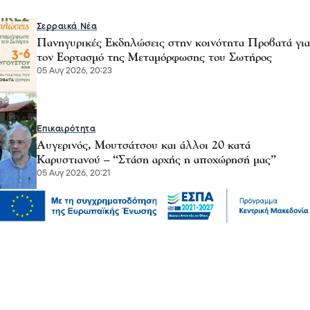
Σερραικά Νέα
Πανηγυρικές Εκδηλώσεις στην κοινότητα Προβατά για
τον Εορτασμό της Μεταμόρφωσης του Σωτήρος
05 Αυγ 2026, 20:23
Επικαιρότητα
Αυγερινός, Μουτσάτσου και άλλοι 20 κατά
Καρυστιανού – “Στάση αρχής η αποχώρησή μας”
05 Αυγ 2026, 20:21
Σχόλια και...άλλα
Λευτέρης Αβραμάκης- Σέρρες: Ξέρετε ότι το κράτος
μοίρασε 12 δισεκατομμύρια ευρώ χωρίς να κάνει ούτε
έναν διαγωνισμό;
05 Αυγ 2026, 20:10