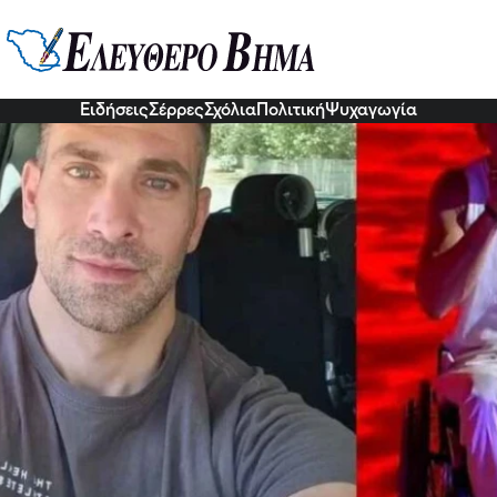
έλα στην εντατική μου είπε ότι 
 ο Πάνος Τριανταφύλλου για τις 
8 Νοε 2022, 21:56
Ειδήσεις
Σέρρες
Σχόλια
Πολιτική
Ψυχαγωγία