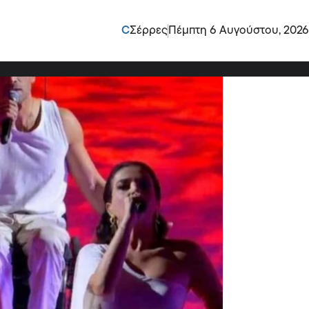
δεν θα ξαναπερπατήσω”
C
Σέρρες
Πέμπτη 6 Αυγούστου, 2026
δύσκολες ώρες