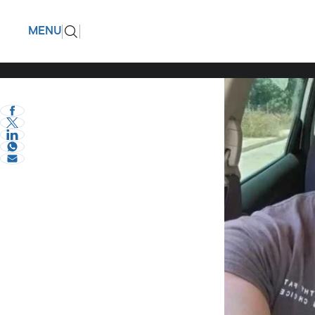
“Μια κοπ
ΠΙΣΩ
MENU
Συγκινεί
eVima Serres Team
0
Διάφορα