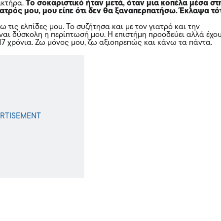
ακτήρα.
Το σοκαριστικό ήταν μετά, όταν μια κοπέλα μέσα στ
γιατρός μου, μου είπε ότι δεν θα ξαναπερπατήσω. Έκλαψα τό
ω τις ελπίδες μου. Το συζήτησα και με τον γιατρό και την
ίναι δύσκολη η περίπτωσή μου. Η επιστήμη προοδεύει αλλά έχο
17 χρόνια. Ζω μόνος μου, ζω αξιοπρεπώς και κάνω τα πάντα.