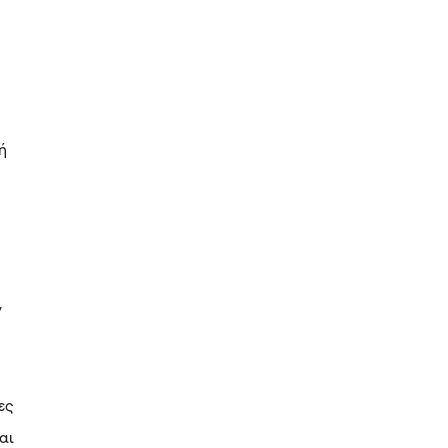
ή
ν
ες
αι