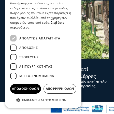
διαφήμισης και ανάλυσης, οι οποίοι
ενδέχεται να τις συνδυάσουν με άλλες
πληροφορίες που τους έχετε παράσχει ή
που έχουν συλλέξει από τη χρήση των
υπηρεσιών τους από εσάς.
Διαβάστε
περισσότερα
ΑΠΟΛΎΤΩΣ ΑΠΑΡΑΊΤΗΤΑ
ΑΠΌΔΟΣΗΣ
ΣΤΌΧΕΥΣΗΣ
Σχόλια και...άλλα
ΛΕΙΤΟΥΡΓΙΚΌΤΗΤΑΣ
Δημήτρης Αγγελακοπουλος: Γιατί
«πετσόκοψαν» τα δέντρα στις Σέρρες
ΜΗ ΤΑΞΙΝΟΜΗΜΈΝΑ
"Και πάλι, όμως, ήταν ανάγκη να κλαδευτούν κατ' αυτόν
τον τρόπο και μάλιστα τώρα που οι θερμοκρασίες
ΑΠΟΔΟΧΉ ΌΛΩΝ
ΑΠΌΡΡΙΨΗ ΌΛΩΝ
ανεβαίνουν;"
πριν 2 λεπτά
ΕΜΦΆΝΙΣΗ ΛΕΠΤΟΜΕΡΕΙΏΝ