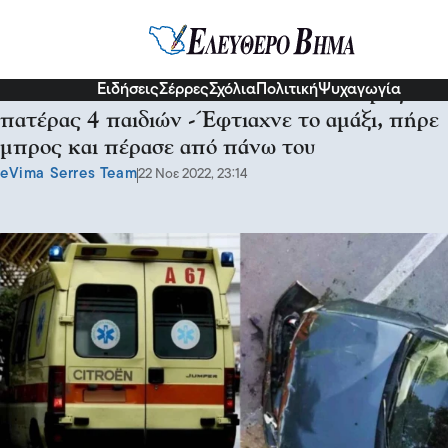
Κοινωνία
Ειδήσεις
Σέρρες
Σχόλια
Πολιτική
Ψυχαγωγία
Τον σκότωσε το αυτοκίνητό του: Νεκρός
πατέρας 4 παιδιών -Έφτιαχνε το αμάξι, πήρε
μπρος και πέρασε από πάνω του
eVima Serres Team
22 Νοε 2022, 23:14