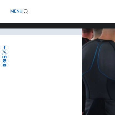
Αυτοκινη
ΠΙΣΩ
MENU
Προπόνη
Με απόλυτη επιτυ
Σερραικά Νέα
5 Ιουλίου 2026
eVima Serres Team
0