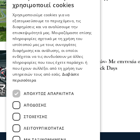
χρησιμοποιεί cookies
Μητλιάγκα
21 Ιου 2026, 18:05
Χρησιμοποιούμε cookies για να
εξατομικεύσουμε το περιεχόμενο, τις
διαφημίσεις και να αναλύσουμε την
επισκεψιμότητά μας. Μοιραζόμαστε επίσης
πληροφορίες σχετικά με τη χρήση του
ιστότοπού μας με τους συνεργάτες
διαφήμισης και ανάλυσης, οι οποίοι
Σερραικά Νέα
ενδέχεται να τις συνδυάσουν με άλλες
Αυτοκινητοδρόμιο Σερρών- Με επιτυχία
πληροφορίες που τους έχετε παράσχει ή
Track Days των SR Track Days
που έχουν συλλέξει από τη χρήση των
υπηρεσιών τους από εσάς.
Διαβάστε
14 Ιου 2026, 18:16
περισσότερα
ΑΠΟΛΎΤΩΣ ΑΠΑΡΑΊΤΗΤΑ
ΑΠΌΔΟΣΗΣ
ΣΤΌΧΕΥΣΗΣ
ΛΕΙΤΟΥΡΓΙΚΌΤΗΤΑΣ
ΜΗ ΤΑΞΙΝΟΜΗΜΈΝΑ