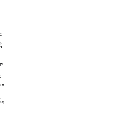
ες
η.
ία
ην
ς
και
ι
ική