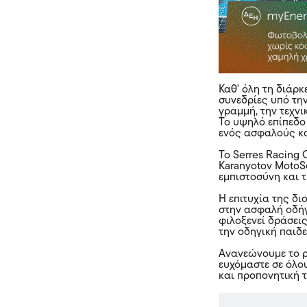
Καθ' όλη τη διάρ
συνεδρίες υπό τη
γραμμή, την τεχν
Το υψηλό επίπεδο
ενός ασφαλούς κα
Το Serres Racing C
Karanyotov MotoS
εμπιστοσύνη και 
Η επιτυχία της δ
στην ασφαλή οδήγη
φιλοξενεί δράσει
την οδηγική παιδε
Ανανεώνουμε το ρ
ευχόμαστε σε όλο
και προπονητική 