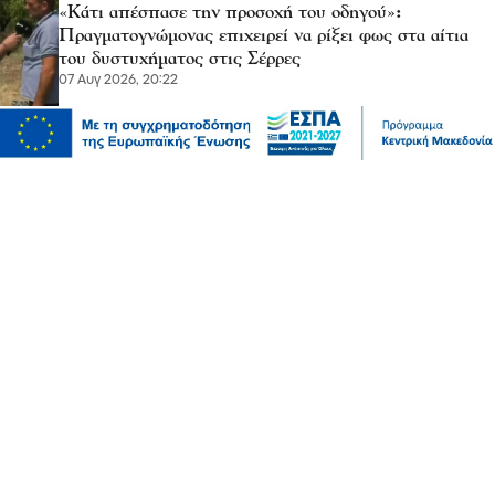
«Κάτι απέσπασε την προσοχή του οδηγού»:
Πραγματογνώμονας επιχειρεί να ρίξει φως στα αίτια
του δυστυχήματος στις Σέρρες
07 Αυγ 2026, 20:22
Μόδα
10 συμβουλές για να διατηρείτε τα ρούχα σας σαν
καινούργια
07 Αυγ 2026, 20:17
Ψυχαγωγία
Αθλητικά
Ισπανία – Ελλάδα 96-86: Στην παράταση «λύγισε» η
Εθνική Παίδων στην πρεμιέρα του Eurobasket U16
07 Αυγ 2026, 20:01
Επικαιρότητα
Καιρός αύριο: Άνεμοι 5 μποφόρ στην Αττική, έως 39
βαθμούς η θερμοκρασία στη χώρα – Πού θα βρέξει
07 Αυγ 2026, 19:57