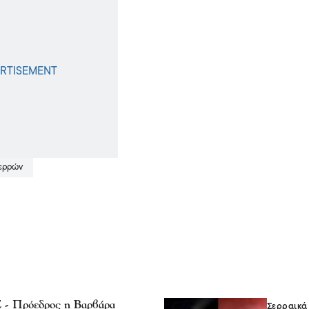
Σερρών
Σ - Πρόεδρος η Βαρβάρα
Σερραικά