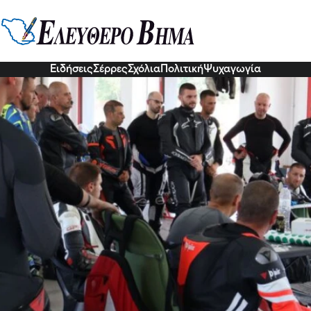
τοδρόμιο Σερρών -Με επιτυχία η
ση Μοτοσυκλέτας
χία ολοκληρώθηκε το διήμερο εκπαιδευτικής προπόνησης μοτο
Ειδήσεις
Σέρρες
Σχόλια
Πολιτική
Ψυχαγωγία
7 Ιου 2026, 17:43