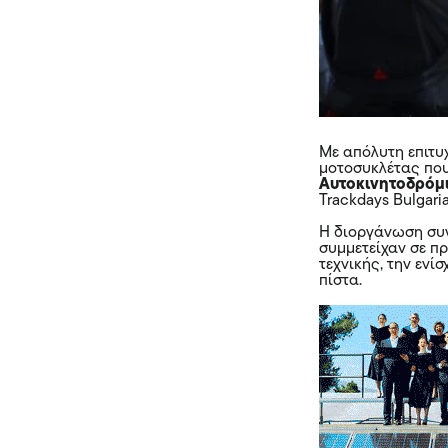
Με απόλυτη επιτυ
μοτοσυκλέτας που
Αυτοκινητοδρόμ
Trackdays Bulgari
Η διοργάνωση συγ
συμμετείχαν σε π
τεχνικής, την ενί
πίστα.