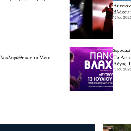
Αυτοκιν
Βλάχου 
16 Ιου 2026
Σερραικά
 ολοκληρώθηκαν το Moto
Το Αυτο
Λόγος Τ
13 Ιου 2026