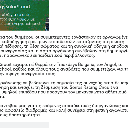
κεια του διημέρου, οι συμμετέχοντες εργάστηκαν σε οργανωμέν
ν καθοδήγηση έμπειρων εκπαιδευτών, εστιάζοντας στη σωστή
ική πέδησης, τη θέση σώματος και τη συνολική οδηγική απόδοσ
 συνεργασίας και η άρτια οργάνωση συνέβαλαν στη δημιουργ
ι παραγωγικού εκπαιδευτικού περιβάλλοντος.
ircuit ευχαριστεί θερμά την Trackdays Bulgaria, τον Angel, το
chool, καθώς και όλους τους αναβάτες που συμμετείχαν, για τ
την άψογη συνεργασία τους.
ιοργάνωσης επιβεβαιώνει τη σημασία της συνεχούς εκπαίδευση
ση και ενισχύει τη δέσμευση του Serres Racing Circuit να
ς υψηλού επιπέδου που προάγουν τον μηχανοκίνητο αθλητισμό 
ία.
αντεβού μας για τις επόμενες εκπαιδευτικές διοργανώσεις κα
υς ασφαλείς διαδρομές και καλή συνέχεια στη φετινή αγωνιστ
τους δραστηριότητα.