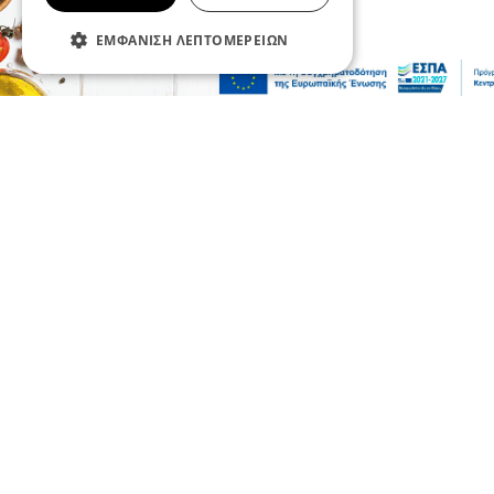
ΕΜΦΆΝΙΣΗ ΛΕΠΤΟΜΕΡΕΙΏΝ
Σερραικά Νέα
Έκτακτη Ανακοίνωση ΔΕΥΑΣ: Πού θα
γίνει αύριο διακοπή
06 Αυγ 2026, 22:06
Πολιτική
Χρηματοδότηση 204,6 εκατ. ευρώ από το
Εθνικό Πρόγραμμα Ανάπτυξης για την
ανάπλαση της ΔΕΘ
06 Αυγ 2026, 21:56
Επικαιρότητα
Θεσσαλονίκη: Παράσυρση πεζού από ΙΧ
στον Δενδροπόταμο - Μεταφέρθηκε στο