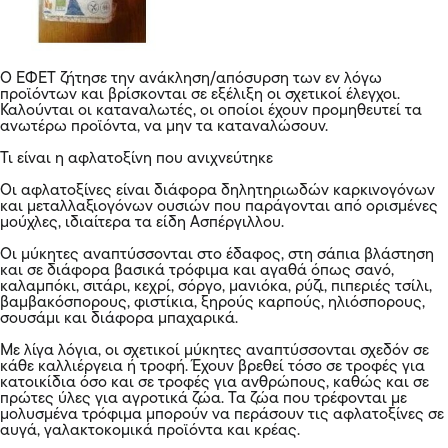
O ΕΦΕΤ ζήτησε την ανάκληση/απόσυρση των εν λόγω
προϊόντων και βρίσκονται σε εξέλιξη οι σχετικοί έλεγχοι.
Καλούνται οι καταναλωτές, οι οποίοι έχουν προμηθευτεί τα
ανωτέρω προϊόντα, να μην τα καταναλώσουν.
Τι είναι η αφλατοξίνη που ανιχνεύτηκε
Οι αφλατοξίνες είναι διάφορα δηλητηριωδών καρκινογόνων
και μεταλλαξιογόνων ουσιών που παράγονται από ορισμένες
μούχλες, ιδιαίτερα τα είδη Ασπέργιλλου.
Οι μύκητες αναπτύσσονται στο έδαφος, στη σάπια βλάστηση
και σε διάφορα βασικά τρόφιμα και αγαθά όπως σανό,
καλαμπόκι, σιτάρι, κεχρί, σόργο, μανιόκα, ρύζι, πιπεριές τσίλι,
βαμβακόσπορους, φιστίκια, ξηρούς καρπούς, ηλιόσπορους,
σουσάμι και διάφορα μπαχαρικά.
Με λίγα λόγια, οι σχετικοί μύκητες αναπτύσσονται σχεδόν σε
κάθε καλλιέργεια ή τροφή. Έχουν βρεθεί τόσο σε τροφές για
κατοικίδια όσο και σε τροφές για ανθρώπους, καθώς και σε
πρώτες ύλες για αγροτικά ζώα. Τα ζώα που τρέφονται με
μολυσμένα τρόφιμα μπορούν να περάσουν τις αφλατοξίνες σε
αυγά, γαλακτοκομικά προϊόντα και κρέας.