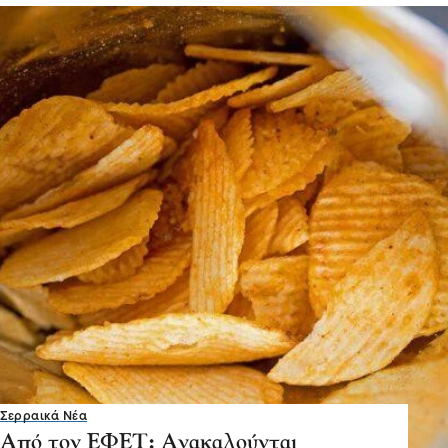
Σερραικά Νέα
Από τον ΕΦΕΤ: Ανακαλούνται