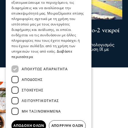
εξατομικεύσουμε το περιεχόμενο, τις
διαφημίσεις και να αναλύσουμε την
επισκεψιμότητά μας. Μοιραζόμαστε επίσης
πληροφορίες σχετικά με τη χρήση του
Σερραικά Νέα
ιστότοπού μας με τους συνεργάτες
διαφήμισης και ανάλυσης, οι οποίοι
Σέρρες: Τραγωδία στην άσφαλτο-2 νεκροί
ενδέχεται να τις συνδυάσουν με άλλες
σε τροχαίο στην Παλαιοκώμη
πληροφορίες που τους έχετε παράσχει ή
Δύο νεκροί και ένας τραυματίας είναι ο απολογισμός
που έχουν συλλέξει από τη χρήση των
τροχαίου δυστυχήματος μετά από σύγκρουση ΙΧ με
υπηρεσιών τους από εσάς.
Διαβάστε
φορτηγό το πρωί στην Παλαιοκώμη
περισσότερα
πριν 2 ώρες
ΑΠΟΛΎΤΩΣ ΑΠΑΡΑΊΤΗΤΑ
ΑΠΌΔΟΣΗΣ
ΣΤΌΧΕΥΣΗΣ
ΛΕΙΤΟΥΡΓΙΚΌΤΗΤΑΣ
ΜΗ ΤΑΞΙΝΟΜΗΜΈΝΑ
ΑΠΟΔΟΧΉ ΌΛΩΝ
ΑΠΌΡΡΙΨΗ ΌΛΩΝ