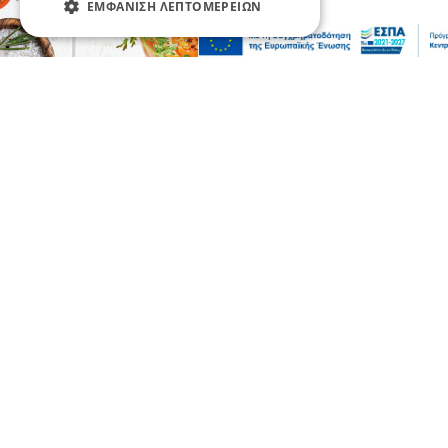
ΕΜΦΆΝΙΣΗ ΛΕΠΤΟΜΕΡΕΙΏΝ
Επικαιρότητα
Κοινωνία
Σοβαρό τροχαίο από αναστροφή Ι.Χ. στην
Αθηνών-Σουνίου: Συγκρούστηκε με
μηχανή της ΔΙ.ΑΣ. – Δύο τραυματίες
αστυνομικοί
08 Αυγ 2026, 23:57