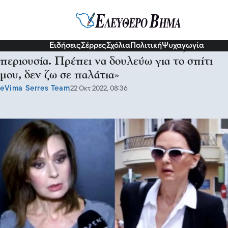
Διάφορα
Ειδήσεις
Σέρρες
Σχόλια
Πολιτική
Ψυχαγωγία
Κάτια Δανδουλάκη: «Μένω στο νοίκι, δεν έχω
περιουσία. Πρέπει να δουλεύω για το σπίτι
μου, δεν ζω σε παλάτια»
eVima Serres Team
22 Οκτ 2022, 08:36