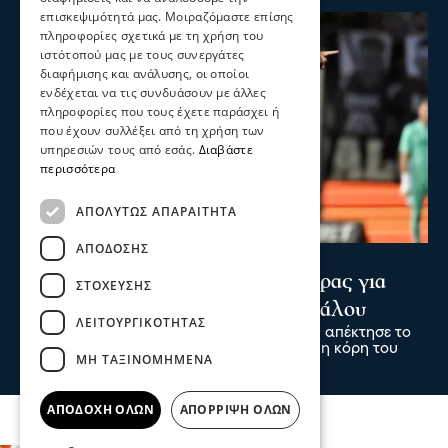
επισκεψιμότητά μας. Μοιραζόμαστε επίσης
πληροφορίες σχετικά με τη χρήση του
ιστότοπού μας με τους συνεργάτες
διαφήμισης και ανάλυσης, οι οποίοι
ενδέχεται να τις συνδυάσουν με άλλες
πληροφορίες που τους έχετε παράσχει ή
που έχουν συλλέξει από τη χρήση των
υπηρεσιών τους από εσάς.
Διαβάστε
περισσότερα
ΑΠΟΛΎΤΩΣ ΑΠΑΡΑΊΤΗΤΑ
ΑΠΌΔΟΣΗΣ
Ψυχαγωγία
Αθλητικά
Κωνσταντέλιας: ΠΑΟΚ - Πατέρας για
ΣΤΌΧΕΥΣΗΣ
δεύτερη φορά ο άσος του Δικεφάλου
ΛΕΙΤΟΥΡΓΙΚΌΤΗΤΑΣ
Ο άσος του ΠΑΟΚ Γιάννης Κωνσταντέλιας απέκτησε το
δεύτερο παιδί του, αφού ήρθε στον κόσμο η κόρη του
ΜΗ ΤΑΞΙΝΟΜΗΜΈΝΑ
09 Αυγ 2026, 00:00
ΑΠΟΔΟΧΉ ΌΛΩΝ
ΑΠΌΡΡΙΨΗ ΌΛΩΝ