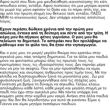
Αφού αυτό σου δίνει μια ψευδαίσθηση ικανοποίησης ότι κάτι
σπουδαίο είπες, εντάξει. Αφού πιστεύεις ότι μια μητέρα αγαπά
το μωρό της μόνο εφόσον το ζήσει και το πάρει σπίτι της, και
όχι από την πρώτη στιγμή του θετικού τεστ, εντάξει. ΠΑΣΟ.
ΜΗΝ το επικοινωνείς όμως. Δεν υπάρχει κανένας απολύτως
λόγος.
Έχουν περάσει δώδεκα χρόνια από την πρώτη μου
απώλεια, έντεκα από τη δεύτερη και πέντε από την τρίτη. Η
κόρη μου θα πήγαινε φέτος γυμνάσιο. Ο γιος μου θα
τελείωνε το δημοτικό. Το αστεράκι που δεν προλάβαμε να
μάθουμε καν το φύλο του, θα ήταν στο νηπιαγωγείο.
Και ο γιος μου, το μικρό/ μεγάλο θαύμα που κρατάω στην
αγκαλιά μου, πάει τετάρτη δημοτικού. Για τα άλλα μου παιδιά
μόνο να φανταστώ μπορώ όλες τις πρωτιές τους, τις
προτιμήσεις τους, τις ιδιαιτερότητες τους. Δεν περνάει μέρα
που να μην τα σκεφτώ. Που να μην προσπαθήσω να είμαι
καλύτερος και ανώτερος άνθρωπος προς τιμήν τους. Με την
ελπίδα να διασταυρωθούν ξανά τα μονοπάτια μας . Ζω μια
φυσιολογική ζωή. Ξαναγεννήθηκα από τις στάχτες μου.
Γονάτισα μα βρήκα τη δύναμη να σηκωθώ. Γελάω, κλαίω,
απολαμβάνω κάθε λεπτό, κάθε μικρή και μεγάλη στιγμή με το
παιδί που έχω στην αγκαλιά μου. Μα πάντα υπάρχει ένα
κομμάτι μέσα στην καρδιά μου νεκρό. Ανήκει στα άλλα παιδιά
μου. Και δεν θα λογοδοτήσω για αυτό σε κανέναν. Είμαι η
Γιάννα και είμαι μητέρα τεσσάρων παιδιών.