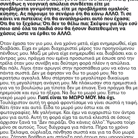
συνήθως η νεογνική απώλεια συνδέεται είτε με
προβλήματα γονιμότητας, είτε με προβλήματα ομαλούς
κύησης. Ας πάρουμε το σενάριο ότι θα κάνω ΑΛΛΟ. Τι σε
κάνει να πιστεύεις ότι θα αναπληρώσει αυτό που έχασα;
Ότι θα το ξεχάσω; Ότι δεν το θέλω πια; Σκέψου για λίγο εσύ
ποιο από όλα τα παιδιά σου θα ήσουν διατεθειμένη να
χάσεις ώστε να έρθει το ΑΛΛΟ.
Όταν έχασα τον γιο μου, ένα χρόνο μετά, είχα ενημερωθεί, είχα
διαβάσει. Είχα εν μέρει διαχειριστεί μέρος του προηγούμενου
πένθους μου. Μαζί με μένα είχε ενημερωθεί και διαβάσει και ο
άντρας μου, πράγμα που εμένα προσωπικά με έσωσε από την
τρέλα όταν μου συνέβη και δεύτερη φορά πλέον η απώλεια.
Και πάλι. Λίγοι ήταν αρωγοί στην προσπάθεια μου να κάνω τα
πάντα σωστά. Δεν με άφησαν να δω το μωρό μου. Να το
κρατήσω αγκαλιά. Μου στέρησαν το μεγαλύτερο δικαίωμα
μου, τη μεγαλύτερη ανάγκη μου. Με πλάκωσαν στα ηρεμιστικά
για να το βουλώσω μα τίποτα δεν με έπιανε. Ένα πράγμα θα με
ηρεμούσε και εγώ το ήξερα. Να δω το μωρό μου. Έστω το
νεκρό μωρό μου.
Γιατί είναι το ΜΩΡΟ ΜΟΥ. Μα όχι.
Τουλάχιστον αυτή τη φορά φροντίσαμε να γίνει σωστά η ταφή.
Κάτι ήταν και αυτό. Είδα το μωρό μου έστω και σε
φωτογραφίες. Με γαλήνεψε. Και έχω να ευχαριστώ τον άντρα
μου για αυτό. Αυτή τη φορά είχα τα αυτιά κλειστά σε όσους
άρχισαν ξανά τα “Δεν πειράζει. Θα κάνεις άλλο”. Ύψωσα τοίχο
μόνο σε αυτούς. Τους διέγραψα για πάντα. Πήρα το χρόνο
μου. Έκλαψα, ούρλιαξα, πένθησα σωστά και για τα δύο μωρά
μου. Ζήτησα βοήθεια και στήριξη από άτομα που μπορούσαν