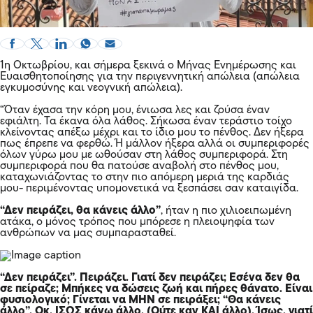
1η Οκτωβρίου, και σήμερα ξεκινά ο Μήνας Ενημέρωσης και
Ευαισθητοποίησης για την περιγεννητική απώλεια (απώλεια
εγκυμοσύνης και νεογνική απώλεια).
“Όταν έχασα την κόρη μου, ένιωσα λες και ζούσα έναν
εφιάλτη. Τα έκανα όλα λάθος. Σήκωσα έναν τεράστιο τοίχο
κλείνοντας απέξω μέχρι και το ίδιο μου το πένθος. Δεν ήξερα
πως έπρεπε να φερθώ. Ή μάλλον ήξερα αλλά οι συμπεριφορές
όλων γύρω μου με ωθούσαν στη λάθος συμπεριφορά. Στη
συμπεριφορά που θα πατούσε αναβολή στο πένθος μου,
καταχωνιάζοντας το στην πιο απόμερη μεριά της καρδιάς
μου- περιμένοντας υπομονετικά να ξεσπάσει σαν καταιγίδα.
“Δεν πειράζει, θα κάνεις άλλο”
, ήταν η πιο χιλιοειπωμένη
ατάκα, ο μόνος τρόπος που μπόρεσε η πλειοψηφία των
ανθρώπων να μας συμπαρασταθεί.
“Δεν πειράζει”. Πειράζει. Γιατί δεν πειράζει; Εσένα δεν θα
σε πείραζε; Μπήκες να δώσεις ζωή και πήρες θάνατο. Είναι
φυσιολογικό; Γίνεται να ΜΗΝ σε πειράξει; “Θα κάνεις
άλλο”. Οκ. ΙΣΩΣ κάνω άλλο. (Ούτε καν ΚΑΙ άλλο). Ίσως, γιατί