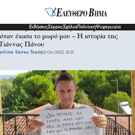
Ψυχολογία
Ειδήσεις
Σέρρες
Σχόλια
Πολιτική
Ψυχαγωγία
“Δεν πειράζει, θα κάνεις άλλο” μου είπαν
όταν έχασα το μωρό μου – Η ιστορία της
Γιάννας Πάνου
eVima Serres Team
02 Οκτ 2022, 15:21