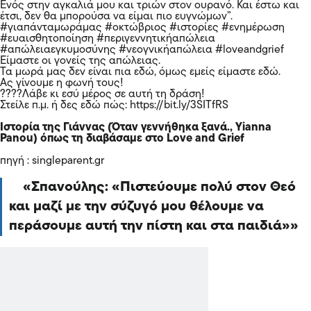
Ενός στην αγκαλιά μου και τριών στον ουρανό. Και έστω και
έτσι, δεν θα μπορούσα να είμαι πιο ευγνώμων”.
#γιαπάνταμωράμας #οκτώβριος #ιστορίες #ενημέρωση
#ευαισθητοποίηση #περιγεννητικήαπώλεια
#απώλειαεγκυμοσύνης #νεογνικήαπώλεια #loveandgrief
Είμαστε οι γονείς της απώλειας.
Τα μωρά μας δεν είναι πια εδώ, όμως εμείς είμαστε εδώ.
Ας γίνουμε η φωνή τους!
????Λάβε κι εσύ μέρος σε αυτή τη δράση!
Στείλε π.μ. ή δες εδώ πώς: https://bit.ly/3SITfRS
Iστορία της Γιάννας (Όταν γεννήθηκα ξανά., Yianna
Panou) όπως τη διαβάσαμε στο Love and Grief
πηγή : singleparent.gr
Σπανούλης: «Πιστεύουμε πολύ στον Θεό
και μαζί με την σύζυγό μου θέλουμε να
περάσουμε αυτή την πίστη και στα παιδιά»