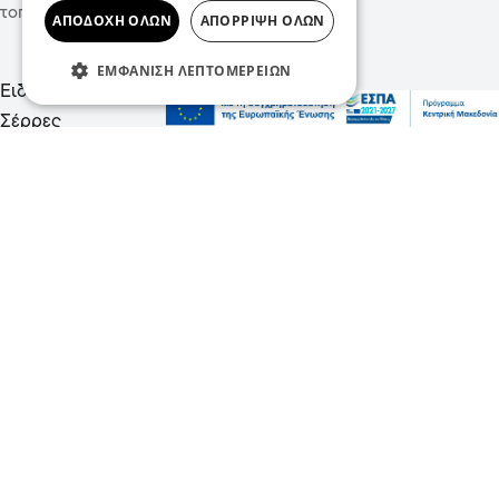
τοπικές συνταγές, υγεία και πολιτισμό!
ΑΠΟΔΟΧΉ ΌΛΩΝ
ΑΠΌΡΡΙΨΗ ΌΛΩΝ
ΕΜΦΆΝΙΣΗ ΛΕΠΤΟΜΕΡΕΙΏΝ
Ειδήσεις
Μόδα
Σέρρες
Υγεία
Σχόλια
Ψυχαγωγία
Πολιτική
Επικοινωνία
Διαφημιστείτε σε μας
Ταυτότητα
Δήλωση Συμμόρφωσης
Αρθρογράφοι
ΜΗΤ 232431