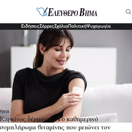
δέρμα
Ειδήσεις
Σέρρες
Σχόλια
Πολιτική
Ψυχαγωγία
Υγεία
Καρκίνος δέρματος: Το καθημερινό
συμπλήρωμα βιταμίνης που μειώνει τον