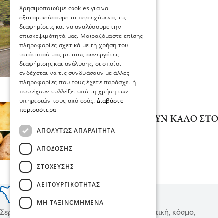
Χρησιμοποιούμε cookies για να
εξατομικεύσουμε το περιεχόμενο, τις
διαφημίσεις και να αναλύσουμε την
επισκεψιμότητά μας. Μοιραζόμαστε επίσης
πληροφορίες σχετικά με τη χρήση του
ιστότοπού μας με τους συνεργάτες
διαφήμισης και ανάλυσης, οι οποίοι
ενδέχεται να τις συνδυάσουν με άλλες
πληροφορίες που τους έχετε παράσχει ή
που έχουν συλλέξει από τη χρήση των
υπηρεσιών τους από εσάς.
Διαβάστε
Υγεία
περισσότερα
8 ΤΡΟΦΕΣ ΠΟΥ ΚΑΝΟΥΝ ΚΑΛΟ ΣΤΟ
ΔΕΡΜΑ ΣΑΣ!
ΑΠΟΛΎΤΩΣ ΑΠΑΡΑΊΤΗΤΑ
07 Οκτ 2018, 21:35
ΑΠΌΔΟΣΗΣ
ΣΤΌΧΕΥΣΗΣ
ΛΕΙΤΟΥΡΓΙΚΌΤΗΤΑΣ
ΜΗ ΤΑΞΙΝΟΜΗΜΈΝΑ
Σερραικά Νέα και όχι μόνο, ειδήσεις για πολιτική, κόσμο,