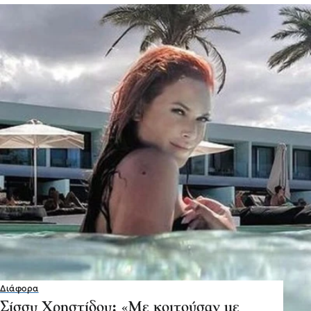
Διάφορα
Σίσσυ Χρηστίδου: «Με κοιτούσαν με