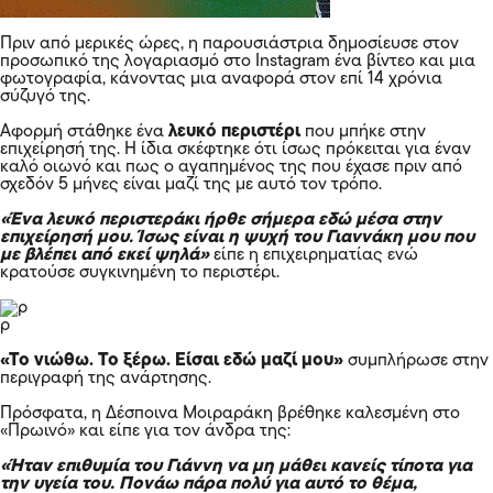
Πριν από μερικές ώρες, η παρουσιάστρια δημοσίευσε στον
προσωπικό της λογαριασμό στο Instagram ένα βίντεο και μια
φωτογραφία, κάνοντας μια αναφορά στον επί 14 χρόνια
σύζυγό της.
Αφορμή στάθηκε ένα
λευκό περιστέρι
που μπήκε στην
επιχείρησή της. Η ίδια σκέφτηκε ότι ίσως πρόκειται για έναν
καλό οιωνό και πως ο αγαπημένος της που έχασε πριν από
σχεδόν 5 μήνες είναι μαζί της με αυτό τον τρόπο.
«Ένα λευκό περιστεράκι ήρθε σήμερα εδώ μέσα στην
επιχείρησή μου. Ίσως είναι η ψυχή του Γιαννάκη μου που
με βλέπει από εκεί ψηλά»
είπε η επιχειρηματίας ενώ
κρατούσε συγκινημένη το περιστέρι.
ρ
«Το νιώθω. Το ξέρω. Είσαι εδώ μαζί μου»
συμπλήρωσε στην
περιγραφή της ανάρτησης.
Πρόσφατα, η Δέσποινα Μοιραράκη βρέθηκε καλεσμένη στο
«Πρωινό» και είπε για τον άνδρα της:
«Ήταν επιθυμία του Γιάννη να μη μάθει κανείς τίποτα για
την υγεία του. Πονάω πάρα πολύ για αυτό το θέμα,