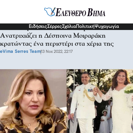
Διάφορα
Ειδήσεις
Σέρρες
Σχόλια
Πολιτική
Ψυχαγωγία
«Είναι η ψυχή του Γιαννάκη μου»:
Ανατριχιάζει η Δέσποινα Μοιραράκη
κρατώντας ένα περιστέρι στα χέρια της
eVima Serres Team
13 Νοε 2022, 22:17