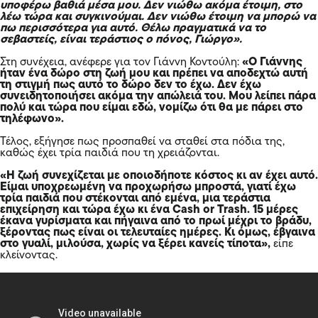
υποφέρω βαθιά μέσα μου. Δεν νιώθω ακόμα έτοιμη, στο
λέω τώρα και συγκινούμαι. Δεν νιώθω έτοιμη να μπορώ να
πω περισσότερα για αυτό. Θέλω πραγματικά να το
σεβαστείς, είναι τεράστιος ο πόνος, Γιώργο».
Στη συνέχεια, ανέφερε για τον Γιάννη Κοντούλη:
«Ο Γιάννης
ήταν ένα δώρο στη ζωή μου και πρέπει να αποδεχτώ αυτή
τη στιγμή πως αυτό το δώρο δεν το έχω. Δεν έχω
συνειδητοποιήσει ακόμα την απώλειά του. Μου λείπει πάρα
πολύ και τώρα που είμαι εδώ, νομίζω ότι θα με πάρει στο
τηλέφωνο».
Τέλος, εξήγησε πως προσπαθεί να σταθεί στα πόδια της,
καθώς έχει τρία παιδιά που τη χρειάζονται.
«Η ζωή συνεχίζεται με οποιοδήποτε κόστος κι αν έχει αυτό.
Είμαι υποχρεωμένη να προχωρήσω μπροστά, γιατί έχω
τρία παιδιά που στέκονται από εμένα, μια τεράστια
επιχείρηση και τώρα έχω κι ένα Cash or Trash. 15 μέρες
έκανα γυρίσματα και πήγαινα από το πρωί μέχρι το βράδυ,
ξέροντας πως είναι οι τελευταίες ημέρες. Κι όμως, έβγαινα
στο γυαλί, μιλούσα, χωρίς να ξέρει κανείς τίποτα»,
είπε
κλείνοντας.