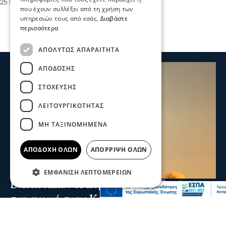
25 Μαΐ 2026, 19:10
που έχουν συλλέξει από τη χρήση των
υπηρεσιών τους από εσάς.
Διαβάστε
περισσότερα
ΑΠΟΛΎΤΩΣ ΑΠΑΡΑΊΤΗΤΑ
ΑΠΌΔΟΣΗΣ
ΣΤΌΧΕΥΣΗΣ
ΛΕΙΤΟΥΡΓΙΚΌΤΗΤΑΣ
ΜΗ ΤΑΞΙΝΟΜΗΜΈΝΑ
ΑΠΟΔΟΧΉ ΌΛΩΝ
ΑΠΌΡΡΙΨΗ ΌΛΩΝ
ΕΜΦΆΝΙΣΗ ΛΕΠΤΟΜΕΡΕΙΏΝ
Ενισχύθηκαν οι πυροσβεστικές δυνάμεις
στη φωτιά στην Κορινθία - Επιχειρούν 11
εναέρια μέσα
Ενισχύθηκαν οι πυροσβεστικές δυνάμεις που επιχειρούν