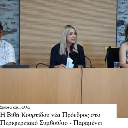
Σχόλια και...άλλα
Η Βιβή Κουρτίδου νέα Πρόεδρος στο
Περιφερειακό Συμβούλιο - Παραμένει