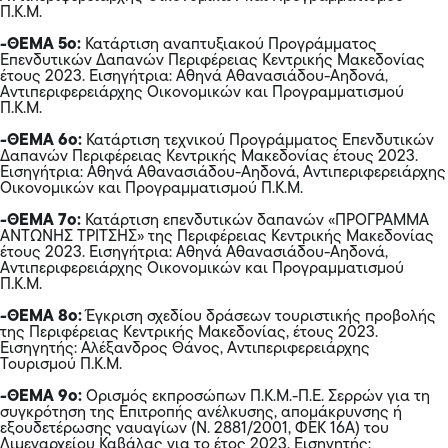
Π.Κ.Μ.
-ΘΕΜΑ 5ο:
Κατάρτιση αναπτυξιακού Προγράμματος
Επενδυτικών Δαπανών Περιφέρειας Κεντρικής Μακεδονίας
έτους 2023. Εισηγήτρια: Αθηνά Αθανασιάδου-Αηδονά,
Αντιπεριφερειάρχης Οικονομικών και Προγραμματισμού
Π.Κ.Μ.
-ΘΕΜΑ 6ο:
Κατάρτιση τεχνικού Προγράμματος Επενδυτικών
Δαπανών Περιφέρειας Κεντρικής Μακεδονίας έτους 2023.
Εισηγήτρια: Αθηνά Αθανασιάδου-Αηδονά, Αντιπεριφερειάρχης
Οικονομικών και Προγραμματισμού Π.Κ.Μ.
-ΘΕΜΑ 7ο:
Κατάρτιση επενδυτικών δαπανών «ΠΡΟΓΡΑΜΜΑ
ΑΝΤΩΝΗΣ ΤΡΙΤΣΗΣ» της Περιφέρειας Κεντρικής Μακεδονίας
έτους 2023. Εισηγήτρια: Αθηνά Αθανασιάδου-Αηδονά,
Αντιπεριφερειάρχης Οικονομικών και Προγραμματισμού
Π.Κ.Μ.
-ΘΕΜΑ 8ο:
Έγκριση σχεδίου δράσεων τουριστικής προβολής
της Περιφέρειας Κεντρικής Μακεδονίας, έτους 2023.
Εισηγητής: Αλέξανδρος Θάνος, Αντιπεριφερειάρχης
Τουρισμού Π.Κ.Μ.
-ΘΕΜΑ 9ο:
Ορισμός εκπροσώπων Π.Κ.Μ.-Π.Ε. Σερρών για τη
συγκρότηση της Επιτροπής ανέλκυσης, απομάκρυνσης ή
εξουδετέρωσης ναυαγίων (Ν. 2881/2001, ΦΕΚ 16Α) του
Λιμεναρχείου Καβάλας για το έτος 2023. Εισηγητής: