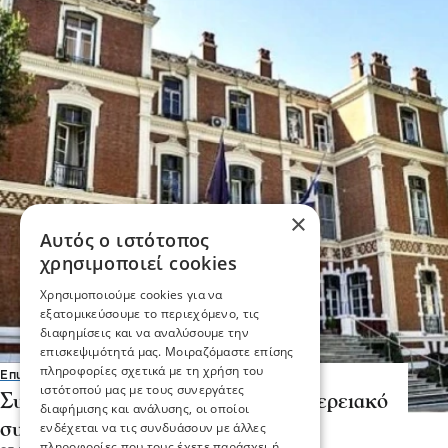
×
Αυτός ο ιστότοπος
χρησιμοποιεί cookies
Χρησιμοποιούμε cookies για να
εξατομικεύσουμε το περιεχόμενο, τις
διαφημίσεις και να αναλύσουμε την
επισκεψιμότητά μας. Μοιραζόμαστε επίσης
πληροφορίες σχετικά με τη χρήση του
Επικαιρότητα
ιστότοπού μας με τους συνεργάτες
Συνεδριάζει τη Πέμπτη το Περιφερειακό
διαφήμισης και ανάλυσης, οι οποίοι
συμβούλιο
ενδέχεται να τις συνδυάσουν με άλλες
πληροφορίες που τους έχετε παράσχει ή