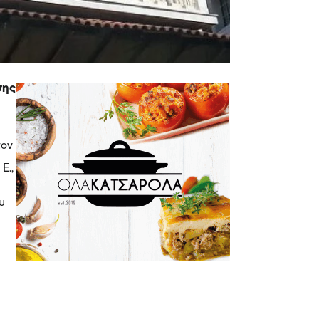
σης
ς:
τον
Ε.,
υ