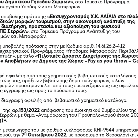
ου Δημοτικού Γηπέδου Σερρών»
, στο Τομεακό Πρόγραμμα
πουργείου Υποδομών και Μεταφορών.
η υποβολής πρότασης
«Εκσυγχρονισμός Χ.Κ. ΛΑΪΛΙΑ στο πλαί
ιδικών μορφών τουρισμού, στην οικονομική ανάπτυξη της
η διατήρηση, προστασία και αξιοποίηση του φυσικού
 ΠΕ Σερρών»
, στο Τομεακό Πρόγραμμα Ανάπτυξης του
ομών και Μεταφορών.
 υποβολής πρότασης στην με Κωδικό αριθ. 14.6i.26.2-4.12
πιχειρησιακού Προγράμματος «Υποδομές Μεταφορών, Περιβάλ
πτυξη», με τίτλο
«Πιλοτικές Δράσεις Διαχείρισης της Χωρισ
ν Αποβλήτων σε Δήμους της Χώρας –Pay as you throw – G
ή οφειλέτη από τους χρηματικούς βεβαιωτικούς καταλόγους
τητών μας, πράξεων βεβαίωσης δημοτικών φόρων, τελών
φορών, προστίμων κ.λ.π. από τους εμφανιζόμενους ως οφειλέτε
ς εγγραφής ως προς το πρόσωπό τους.
 διαγραφή οφειλής από βεβαιωτικό χρηματικό κατάλογο.
 της αρ.
153/2022
απόφασης του Διοικητικού Συμβουλίου της
. Σερρών, με θέμα «Αναμόρφωση του Προϋπολογισμού έτους 20
)».
η μετακίνησης του με αριθμό κυκλοφορίας ΚΗΙ-9544 υπηρεσια
η
ομού, την
7
Οκτωβρίου 2022
, με προορισμό τη Θεσσαλονίκη, 