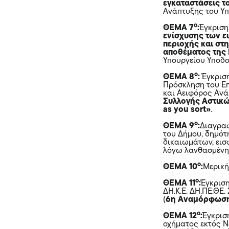
εγκαταστάσεις τ
Ανάπτυξης του Υ
ο
ΘΕΜΑ 7
:
Έγκρισ
ενίσχυσης των ε
περιοχής και στ
αποθέματος της
Υπουργείου Υποδ
ο
ΘΕΜΑ 8
:
Έγκριση
Πρόσκληση του Ε
και Αειφόρος Ανά
Συλλογής Αστικώ
as you sort»
.
ο
ΘΕΜΑ 9
:
Διαγραφ
του Δήμου, δημό
δικαιωμάτων, εισ
λόγω λανθασμένη
ο
ΘΕΜΑ 10
:
Μερική
ο
ΘΕΜΑ 11
:
Έγκριση
ΔΗ.Κ.Ε. ΔΗ.ΠΕ.ΘΕ
(
6η Αναμόρφωση
ο
ΘΕΜΑ 12
:
Έγκρισ
οχήματος εκτός Ν