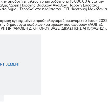
την αποδοχή επιπλέον χρηματοδότησης 15.000,00 € για την
άξης “Δομή Παροχής Βασικών Αγαθών: Παροχή Συσσιτίου,
είο Δήμου Σερρών” στο πλαίσιο του Ε.Π. “Κεντρική Μακεδονία
φωση εγκεκριμένου προϋπολογισμού οικονομικού έτους 2022
την δημιουργία κωδικών κρατήσεων που αφορούν «ΛΟΙΠΕΣ
ΤΡΙΤΩΝ (ΑΜΟΙΒΗ ΔΙΚΗΓΟΡΟΥ ΒΑΣΕΙ ΔΙΚΑΣΤΙΚΗΣ ΑΠΟΦΑΣΗΣ)».
ή