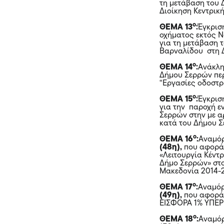
τη μετάβαση του
Διοίκηση Κεντρικ
ο
ΘΕΜΑ 13
:
Έγκρισ
οχήματος εκτός Ν
για τη μετάβαση 
Βαρναλίδου στη Δ
ο
ΘΕΜΑ 14
:
Ανάκλη
Δήμου Σερρών περ
“Εργασίες οδοστρ
ο
ΘΕΜΑ 15
:
Έγκρισ
για την παροχή ε
Σερρών στην με αρι
κατά του Δήμου Σ
ο
ΘΕΜΑ 16
:
Αναμόρ
(48η),
που αφορά 
«Λειτουργία Κέντ
Δήμο Σερρών» στο
Μακεδονία 2014-
ο
ΘΕΜΑ 17
:
Αναμόρ
(49η),
που αφορά 
ΕΙΣΦΟΡΑ 1% ΥΠΕΡ
ο
ΘΕΜΑ 18
:
Αναμόρ