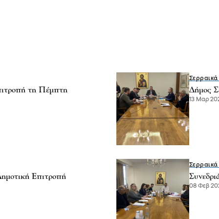
Σερραικά
επιτροπή τη Πέμπτη
Δήμος Σ
13 Μαρ 202
Σερραικά
 Δημοτική Επιτροπή
Συνεδρι
08 Φεβ 20