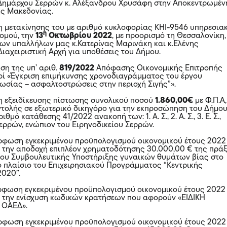
 Δημάρχου Σερρών κ. Αλέξανδρου Χρυσάφη στην Αποκεντρωμέν
ής Μακεδονίας.
η μετακίνησης του με αριθμό κυκλοφορίας ΚΗΙ-9546 υπηρεσια
η
ομού, την
13
Οκτωβρίου 2022
, με προορισμό τη Θεσσαλονίκη,
των υπαλλήλων μας κ.Κατερίνας Μαρινάκη και κ.Ελένης
ιαχειριστική Αρχή για υποθέσεις του Δήμου.
ση της υπ’ αριθ.
819/2022
Απόφασης Οικονομικής Επιτροπής
ί «Έγκριση επιμήκυνσης χρονοδιαγράμματος του έργου
ωσίας – ασφαλτοστρώσεις στην περιοχή Σιγής”».
η εξειδίκευσης πίστωσης συνολικού ποσού
1.860,00€
με Φ.Π.Α,
ντολής σε εξωτερικό δικηγόρο για την εκπροσώπηση του Δήμο
θμό κατάθεσης 41/2022 ανακοπή των: 1. Α. Σ., 2. Α. Σ., 3. Ε. Σ.,
ερρών, ενώπιον του Ειρηνοδικείου Σερρών.
φωση εγκεκριμένου προϋπολογισμού οικονομικού έτους 2022
την αποδοχή επιπλέον χρηματοδότησης 30.000,00 € της πρά
ρου Συμβουλευτικής Υποστήριξης γυναικών θυμάτων βίας στο
 πλαίσιο του Επιχειρησιακού Προγράμματος “Κεντρικής
2020”.
φωση εγκεκριμένου προϋπολογισμού οικονομικού έτους 2022
την ενίσχυση κωδικών κρατήσεων που αφορούν «ΕΙΔΙΚΗ
 ΟΑΕΔ».
φωση εγκεκριμένου προϋπολογισμού οικονομικού έτους 2022