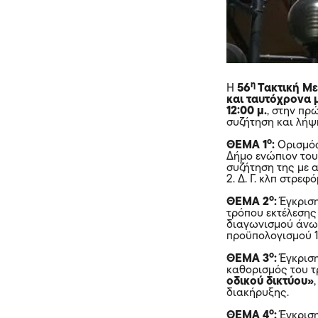
η
Η
56
Τακτική Μ
και ταυτόχρονα 
12:00
μ.
, στην πρ
συζήτηση και λή
ο
ΘΕΜΑ 1
:
Ορισμός
Δήμο ενώπιον του
συζήτηση της με 
2. Δ. Γ. κλπ στρε
ο
ΘΕΜΑ 2
:
Έγκριση
τρόπου εκτέλεσης
διαγωνισμού άνω 
προϋπολογισμού 1
ο
ΘΕΜΑ 3
:
Έγκριση
καθορισμός του τ
οδικού δικτύου»
διακήρυξης.
ο
ΘΕΜΑ 4
:
Έγκριση