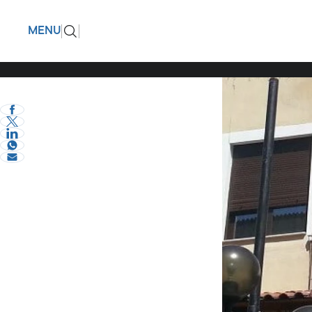
Την Δευτ
ΠΙΣΩ
MENU
Οικονομι
eVima Serres Team
1
Σερραικά Νέα