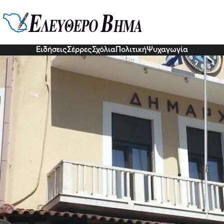
έρα 17 Οκτωβρίου: Συνεδριάζουν
κής Επιτροπής του Δήμου Σερρώ
6 Οκτ 2022, 12:50
Ειδήσεις
Σέρρες
Σχόλια
Πολιτική
Ψυχαγωγία