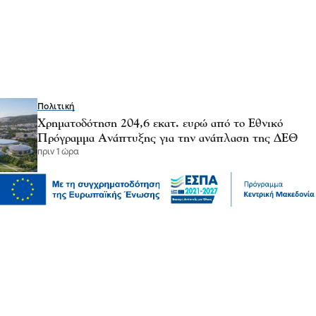
Πολιτική
Χρηματοδότηση 204,6 εκατ. ευρώ από το Εθνικό
Πρόγραμμα Ανάπτυξης για την ανάπλαση της ΔΕΘ
πριν 1 ώρα
Επικαιρότητα
Θεσσαλονίκη: Παράσυρση πεζού από ΙΧ στον
Δενδροπόταμο - Μεταφέρθηκε στο νοσοκομείο
06 Αυγ 2026, 20:18