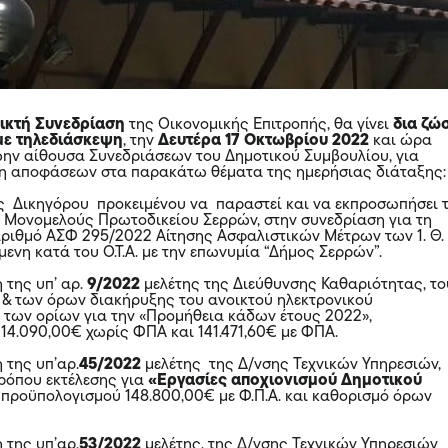
εικτή Συνεδρίαση
της Οικονομικής Επιτροπής, θα γίνει
δια ζώ
με τηλεδιάσκεψη
, την
Δευτέρα 17 Οκτωβρίου 2022
και ώρα
ώην αίθουσα Συνεδριάσεων του Δημοτικού Συμβουλίου, για
ψη αποφάσεων στα παρακάτω θέματα της ημερήσιας διάταξη
 Δικηγόρου προκειμένου να παραστεί και να εκπροσωπήσει 
 Μονομελούς Πρωτοδικείου Σερρών, στην συνεδρίαση για τη
αριθμό ΑΣΦ 295/2022 Αίτησης Ασφαλιστικών Μέτρων των 1. Θ. 
φόμενη κατά του Ο.Τ.Α. με την επωνυμία “Δήμος Σερρών”.
 της υπ’ αρ.
9/2022
μελέτης της Διεύθυνσης Καθαριότητας, το
 & των όρων διακήρυξης του ανοικτού ηλεκτρονικού
των ορίων για την «Προμήθεια κάδων έτους 2022»,
14.090,00€ χωρίς ΦΠΑ και 141.471,60€ με ΦΠΑ.
 της υπ’αρ.
45/2022
μελέτης της Δ/νσης Τεχνικών Υπηρεσιών,
ρόπου εκτέλεσης για
«Εργασίες αποχιονισμού Δημοτικού
, προϋπολογισμού 148.800,00€ με Φ.Π.Α. και καθορισμό όρων
 της υπ’αρ.
53/2022
μελέτης, της Δ/νσης Τεχνικών Υπηρεσιών