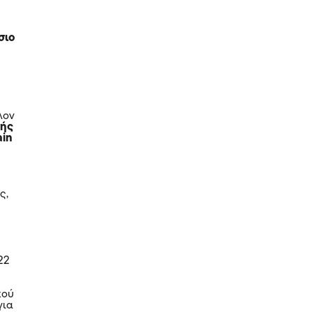
σιο
λον
τής
ain
ς,
22
κού
για