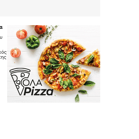
ια
ου
κός
της