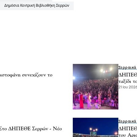
Δημόσια Κεντρική Βιβλιοθήκη Σερρών
Σερραικά
στοφάνη συνεχίζουν το
ΔΗΠΕΘΕ 
ταξίδι τ
21 Ιου 2026
Σερραικά
 -Στο ΔΗΠΕΘΕ Σερρών - Νέο
ΔΗΠΕΘΕ 
του Αρι