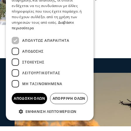
διαφήμισης και ανάλυσης, οι οποίοι
21 Ιου 2026, 18:11
ενδέχεται να τις συνδυάσουν με άλλες
πληροφορίες που τους έχετε παράσχει ή
που έχουν συλλέξει από τη χρήση των
υπηρεσιών τους από εσάς.
Διαβάστε
περισσότερα
ΑΠΟΛΎΤΩΣ ΑΠΑΡΑΊΤΗΤΑ
ΑΠΌΔΟΣΗΣ
ΣΤΌΧΕΥΣΗΣ
ΛΕΙΤΟΥΡΓΙΚΌΤΗΤΑΣ
ΜΗ ΤΑΞΙΝΟΜΗΜΈΝΑ
ΑΠΟΔΟΧΉ ΌΛΩΝ
ΑΠΌΡΡΙΨΗ ΌΛΩΝ
ΕΜΦΆΝΙΣΗ ΛΕΠΤΟΜΕΡΕΙΏΝ