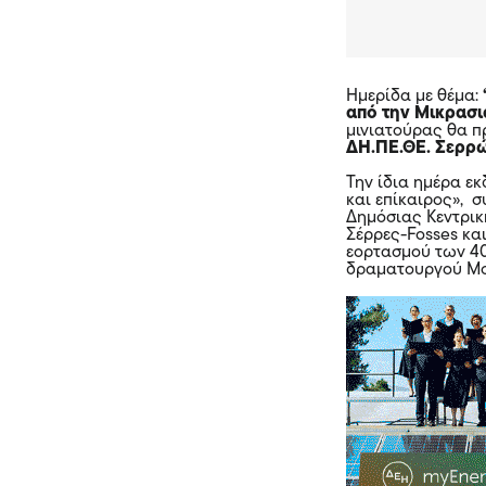
Ημερίδα με θέμα:
από την Μικρασι
μινιατούρας θα π
ΔΗ.ΠΕ.ΘΕ. Σερρ
Την ίδια ημέρα ε
και επίκαιρος», 
Δημόσιας Κεντρικ
Σέρρες-Fosses και
εορτασμού των 4
δραματουργού Μο