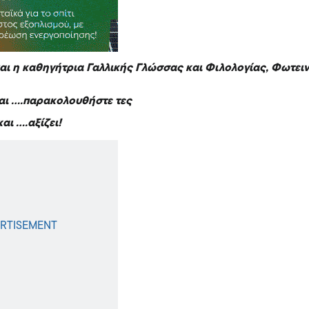
ναι η καθηγήτρια Γαλλικής Γλώσσας και Φιλολογίας, Φωτει
και ….παρακολουθήστε τες
και ….αξίζει!