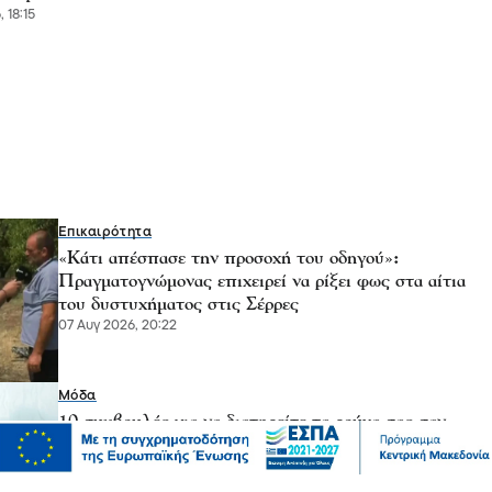
, 18:15
Επικαιρότητα
«Κάτι απέσπασε την προσοχή του οδηγού»:
Πραγματογνώμονας επιχειρεί να ρίξει φως στα αίτια
του δυστυχήματος στις Σέρρες
07 Αυγ 2026, 20:22
Μόδα
10 συμβουλές για να διατηρείτε τα ρούχα σας σαν
καινούργια
07 Αυγ 2026, 20:17