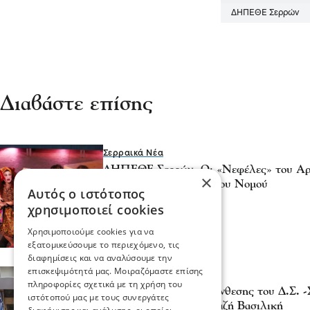
ΔΗΠΕΘΕ Σερρών
Διαβάστε επίσης
Σερραικά Νέα
ΔΗΠΕΘΕ Σερρών- Οι «Νεφέλες» του Αρι
×
ταξίδι τους στα χωριά του Νομού
Αυτός ο ιστότοπος
24 Ιου 2026, 19:53
χρησιμοποιεί cookies
Χρησιμοποιούμε cookies για να
εξατομικεύσουμε το περιεχόμενο, τις
διαφημίσεις και να αναλύσουμε την
επισκεψιμότητά μας. Μοιραζόμαστε επίσης
Σχόλια και...άλλα
πληροφορίες σχετικά με τη χρήση του
Ανασυγκρότηση της σύνθεσης του Δ.Σ.
ιστότοπού μας με τους συνεργάτες
ΔΣ - Πρόεδρος η Πανταζή Βασιλική