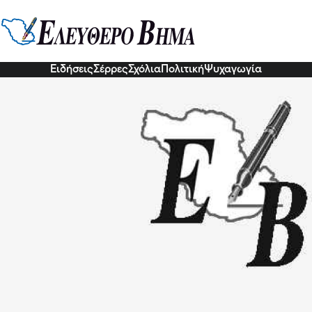
ρα 21 Νοεμβρίου: Ημερίδα στο
τρική Βιβλιοθήκη
7 Νοε 2022, 21:57
Ειδήσεις
Σέρρες
Σχόλια
Πολιτική
Ψυχαγωγία