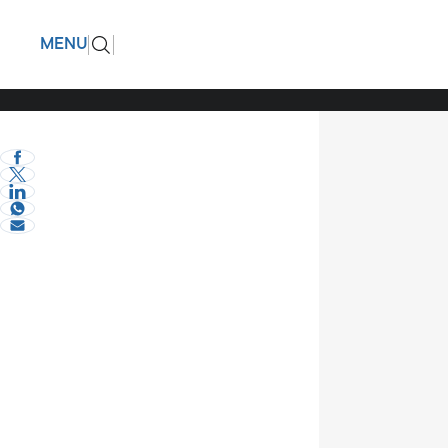
Τη Δευτέ
ΠΙΣΩ
MENU
στην Κεν
eVima Serres Team
1
Σχόλια και...άλλα