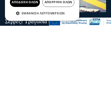
ΑΠΟΔΟΧΉ ΌΛΩΝ
ΑΠΌΡΡΙΨΗ ΌΛΩΝ
ΕΜΦΆΝΙΣΗ ΛΕΠΤΟΜΕΡΕΙΏΝ
Σερραικά Νέα
Σέρρες: Τραγωδία στην άσφαλτο-2 νεκροί
σε τροχαίο στην Παλαιοκώμη
Δύο νεκροί και ένας τραυματίας είναι ο απολογισμός
τροχαίου δυστυχήματος μετά από σύγκρουση ΙΧ με
φορτηγό το πρωί στην Παλαιοκώμη
πριν 2 ώρες