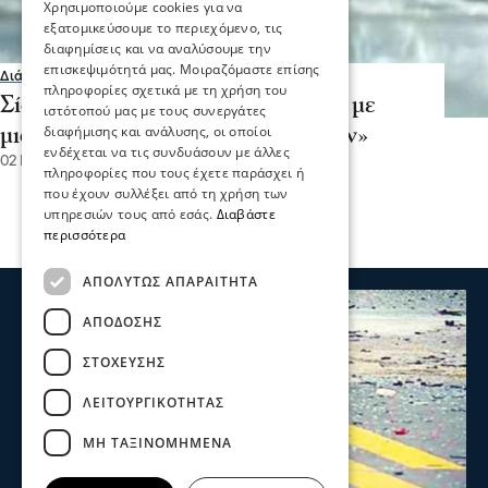
Χρησιμοποιούμε cookies για να
εξατομικεύσουμε το περιεχόμενο, τις
διαφημίσεις και να αναλύσουμε την
επισκεψιμότητά μας. Μοιραζόμαστε επίσης
Διάφορα
πληροφορίες σχετικά με τη χρήση του
Σίσσυ Χρηστίδου: «Με κοιτούσαν με
ιστότοπού μας με τους συνεργάτες
διαφήμισης και ανάλυσης, οι οποίοι
μισό μάτι στην παραλία γυμνιστών»
ενδέχεται να τις συνδυάσουν με άλλες
02 Ιου 2023, 14:07
πληροφορίες που τους έχετε παράσχει ή
που έχουν συλλέξει από τη χρήση των
υπηρεσιών τους από εσάς.
Διαβάστε
περισσότερα
ΑΠΟΛΎΤΩΣ ΑΠΑΡΑΊΤΗΤΑ
ΑΠΌΔΟΣΗΣ
ΣΤΌΧΕΥΣΗΣ
ΛΕΙΤΟΥΡΓΙΚΌΤΗΤΑΣ
ΜΗ ΤΑΞΙΝΟΜΗΜΈΝΑ