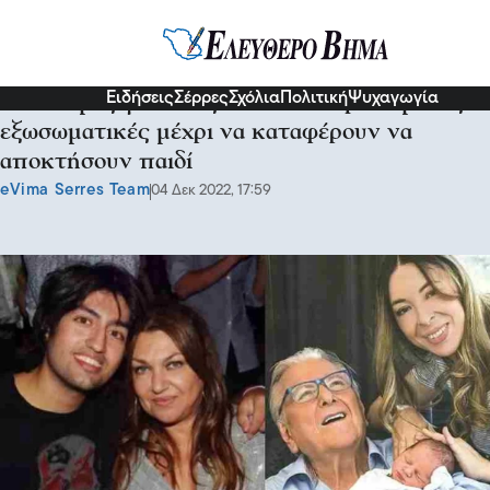
Διάφορα
Ειδήσεις
Σέρρες
Σχόλια
Πολιτική
Ψυχαγωγία
9 διάσημες γυναίκες που «πάλεψαν» με τις
εξωσωματικές μέχρι να καταφέρουν να
αποκτήσουν παιδί
eVima Serres Team
04 Δεκ 2022, 17:59