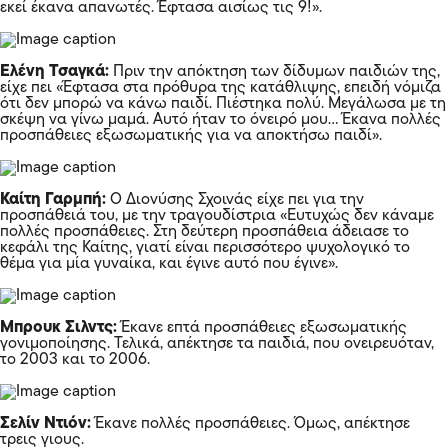
εκεί έκανα απανωτές. Έφτασα αισίως τις 9!».
Ελένη Τσαγκά:
Πριν την απόκτηση των δίδυμων παιδιών της,
είχε πει «Έφτασα στα πρόθυρα της κατάθλιψης, επειδή νόμιζα
ότι δεν μπορώ να κάνω παιδί. Πιέστηκα πολύ. Μεγάλωσα με τη
σκέψη να γίνω μαμά. Αυτό ήταν το όνειρό μου… Έκανα πολλές
προσπάθειες εξωσωματικής για να αποκτήσω παιδί».
Καίτη Γαρμπή:
Ο Διονύσης Σχοινάς είχε πει για την
προσπάθειά του, με την τραγουδίστρια «Ευτυχώς δεν κάναμε
πολλές προσπάθειες. Στη δεύτερη προσπάθεια άδειασε το
κεφάλι της Καίτης, γιατί είναι περισσότερο ψυχολογικό το
θέμα για μία γυναίκα, και έγινε αυτό που έγινε».
Μπρουκ Σιλντς:
Έκανε επτά προσπάθειες εξωσωματικής
γονιμοποίησης. Τελικά, απέκτησε τα παιδιά, που ονειρευόταν,
το 2003 και το 2006.
Σελίν Ντιόν:
Έκανε πολλές προσπάθειες. Όμως, απέκτησε
τρεις γιους.