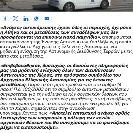
«Ανάγκες αστυνόμευσης έχουν όλες οι περιοχές, όχι μόνο
η Αθήνα και οι μεταθέσεις των συναδέλφων μας δεν
προσφέρονται για επικοινωνιακά παιχνίδια»,
επισημαίνεται
σε ανακοίνωση της Ένωσης Αστυνομικών Υπαλλήλων, η οποία
καταγγέλλει το Αρχηγείο της Ελληνικής Αστυνομίας για
μηδενική ενίσχυση της Αστυνομικής Διεύθυνσης Σερρών με τις
έκτακτες μεταθέσεις.
«Επιβεβαιώθηκαν, δυστυχώς, οι δυσοίωνες πληροφορίες
μας για μηδενική ενίσχυση όλων των Διευθύνσεων
Αστυνομίας της Χώρας, στο πρόσφατο συμβούλιο του
Αρχηγείου Ελληνικής Αστυνομίας για τις έκτακτες
μεταθέσεις.
Παρά το ότι ρητά προβλέπεται στο άρθρο 14
παρ.ε’ Π.Δ. 100/2003 ότι το συμβούλιο έκτακτων μεταθέσεων
συγκροτείται για την κάλυψη κενών οργανικών θέσεων, που
δεν καλύφθηκαν με τις τακτικές μεταθέσεις, αυτή η πρόβλεψη
δεν εφαρμόστηκε και το αποτέλεσμα ήταν ένα μεγάλο (0) για
όλη τη Χώρα»
, σημειώνεται στην ανακοίνωση,
υπογραμμίζοντας πως
«Αποτελεί επιτακτική ανάγκη ορθής
λειτουργίας των υπηρεσιών η κάλυψη των κενών
οργανικών θέσεων και θα συνεχίσουμε να το φωνάζουμε
μέχρι να εισακουστούμε».