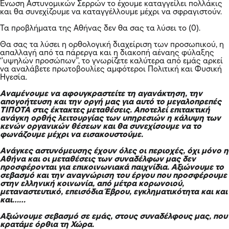
Ένωση Αστυνομικών Σερρών το έχουμε καταγγείλει πολλάκις
και θα συνεχίζουμε να καταγγέλλουμε μέχρι να σφραγιστούν.
Τα προβλήματα της Αθήνας δεν θα σας τα λύσει το (0).
Θα σας τα λύσει η ορθολογική διαχείριση των προσωπικού, η
απαλλαγή από τα πάρεργα και η διακοπή αέναης φύλαξης
‘’υψηλών προσώπων’’, το γνωρίζετε καλύτερα από εμάς αρκεί
να αναλάβετε πρωτοβουλίες αμφότεροι Πολιτική και Φυσική
Ηγεσία.
Αναμένουμε να αφουγκραστείτε τη αγανάκτηση, την
απογοήτευση και την οργή μας για αυτό το μεγαλοπρεπές
ΤΙΠΟΤΑ στις έκτακτες μεταθέσεις. Αποτελεί επιτακτική
ανάγκη ορθής λειτουργίας των υπηρεσιών η κάλυψη των
κενών οργανικών θέσεων και θα συνεχίσουμε να το
φωνάζουμε μέχρι να εισακουστούμε.
Ανάγκες αστυνόμευσης έχουν όλες οι περιοχές, όχι μόνο η
Αθήνα και οι μεταθέσεις των συναδέλφων μας δεν
προσφέρονται για επικοινωνιακά παιχνίδια. Αξιώνουμε το
σεβασμό και την αναγνώριση του έργου που προσφέρουμε
στην ελληνική κοινωνία, από μέτρα κορωνοιού,
μεταναστευτικό, επεισόδια Έβρου, εγκληματικότητα και και
και……
Αξιώνουμε σεβασμό σε εμάς, στους συναδέλφους μας, που
κρατάμε όρθια τη Χώρα.