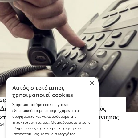
×
Αυτός ο ιστότοπος
χρησιμοποιεί cookies
Σερραικά Νέα
Χρησιμοποιούμε cookies για να
Δήμος Σερρών -Προσωρινός αριθμός
εξατομικεύσουμε το περιεχόμενο, τις
διαφημίσεις και να αναλύσουμε την
επικοινωνίας της Δημοτικής Αστυνομίας
επισκεψιμότητά μας. Μοιραζόμαστε επίσης
24 Ιου 2026, 19:03
πληροφορίες σχετικά με τη χρήση του
ιστότοπού μας με τους συνεργάτες