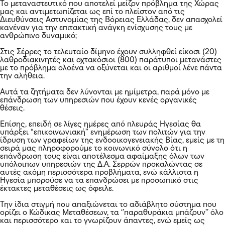
Το μεταναστευτικό που αποτελεί μείζον πρόβλημα της Χώρας
μας και αντιμετωπίζεται ως επί το πλείστον από τις
Διευθύνσεις Αστυνομίας της Βόρειας Ελλάδας, δεν απασχολεί
κανέναν για την επιτακτική ανάγκη ενίσχυσης τους με
ανθρώπινο δυναμικό;
Στις Σέρρες το τελευταίο δίμηνο έχουν συλληφθεί είκοσι (20)
λαθροδιακινητές και οχτακόσιοι (800) παράτυποι μετανάστες
με το πρόβλημα ολοένα να οξύνεται και οι αριθμοί λένε πάντα
την αλήθεια.
Αυτά τα ζητήματα δεν λύνονται με ημίμετρα, παρά μόνο με
επάνδρωση των υπηρεσιών που έχουν κενές οργανικές
θέσεις.
Επίσης, επειδή σε λίγες ημέρες από πλευράς Ηγεσίας θα
υπάρξει “επικοινωνιακή” ενημέρωση των πολιτών για την
ίδρυση των γραφείων της ενδοοικογενειακής Βίας, εμείς με τη
σειρά μας πληροφορούμε το κοινωνικό σύνολο ότι η
επάνδρωση τους είναι αποτέλεσμα αφαίμαξης όλων των
υπόλοιπων υπηρεσιών της Δ.Α. Σερρών προκαλώντας σε
αυτές ακόμη περισσότερα προβλήματα, ενώ κάλλιστα η
Ηγεσία μπορούσε να τα επανδρώσει με προσωπικό στις
έκτακτες μεταθέσεις ως όφειλε.
Την ίδια στιγμή που απαξιώνεται το αδιάβλητο σύστημα που
ορίζει ο Κώδικας Μεταθέσεων, τα ‘’παραθυράκια μπάζουν’’ όλο
και περισσότερο και το γνωρίζουν άπαντες, ενώ εμείς ως