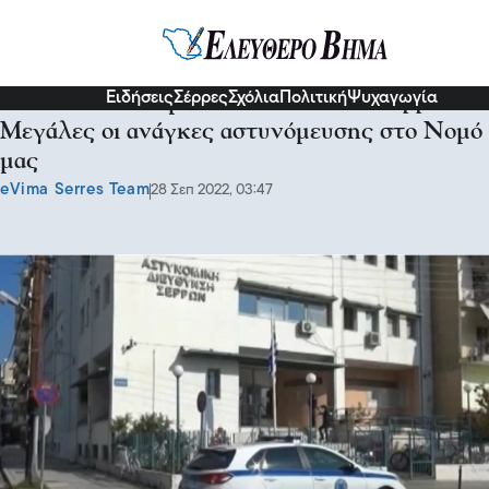
Σερραικά Νέα
Ειδήσεις
Σέρρες
Σχόλια
Πολιτική
Ψυχαγωγία
Ένωση Αστυνομικών Υπαλλήλων Σερρών:
Μεγάλες οι ανάγκες αστυνόμευσης στο Νομό
μας
eVima Serres Team
28 Σεπ 2022, 03:47