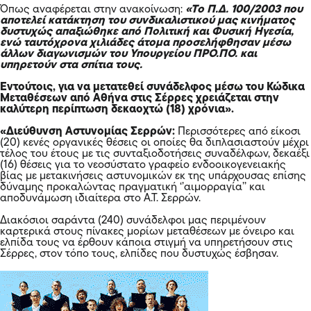
Όπως αναφέρεται στην ανακοίνωση:
«Το Π.Δ. 100/2003 που
αποτελεί κατάκτηση του συνδικαλιστικού μας κινήματος
δυστυχώς απαξιώθηκε από Πολιτική και Φυσική Ηγεσία,
ενώ ταυτόχρονα χιλιάδες άτομα προσελήφθησαν μέσω
άλλων διαγωνισμών του Υπουργείου ΠΡΟ.ΠΟ. και
υπηρετούν στα σπίτια τους.
Εντούτοις, για να μετατεθεί συνάδελφος μέσω του Κώδικα
Μεταθέσεων από Αθήνα στις Σέρρες χρειάζεται στην
καλύτερη περίπτωση δεκαοχτώ (18) χρόνια».
«Διεύθυνση Αστυνομίας Σερρών:
Περισσότερες από είκοσι
(20) κενές οργανικές θέσεις οι οποίες θα διπλασιαστούν μέχρι
τέλος του έτους με τις συνταξιοδοτήσεις συναδέλφων, δεκαέξι
(16) θέσεις για το νεοσύστατο γραφείο ενδοοικογενειακής
βίας με μετακινήσεις αστυνομικών εκ της υπάρχουσας επίσης
δύναμης προκαλώντας πραγματική ‘’αιμορραγία’’ και
αποδυνάμωση ιδιαίτερα στο Α.Τ. Σερρών.
Διακόσιοι σαράντα (240) συνάδελφοι μας περιμένουν
καρτερικά στους πίνακες μορίων μεταθέσεων με όνειρο και
ελπίδα τους να έρθουν κάποια στιγμή να υπηρετήσουν στις
Σέρρες, στον τόπο τους, ελπίδες που δυστυχώς έσβησαν.