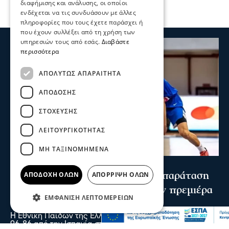
διαφήμισης και ανάλυσης, οι οποίοι
ενδέχεται να τις συνδυάσουν με άλλες
πληροφορίες που τους έχετε παράσχει ή
που έχουν συλλέξει από τη χρήση των
υπηρεσιών τους από εσάς.
Διαβάστε
περισσότερα
ΑΠΟΛΎΤΩΣ ΑΠΑΡΑΊΤΗΤΑ
ΑΠΌΔΟΣΗΣ
ΣΤΌΧΕΥΣΗΣ
ΛΕΙΤΟΥΡΓΙΚΌΤΗΤΑΣ
ΜΗ ΤΑΞΙΝΟΜΗΜΈΝΑ
Ψυχαγωγία
Αθλητικά
Ισπανία – Ελλάδα 96-86: Στην παράταση
ΑΠΟΔΟΧΉ ΌΛΩΝ
ΑΠΌΡΡΙΨΗ ΌΛΩΝ
«λύγισε» η Εθνική Παίδων στην πρεμιέρα
ΕΜΦΆΝΙΣΗ ΛΕΠΤΟΜΕΡΕΙΏΝ
του Eurobasket U16
Η Εθνική Παίδων της Ελλάδας στο μπάσκετ, ηττήθηκε με
96-86 από την Ισπανία στην παράταση και ξεκίνησε με