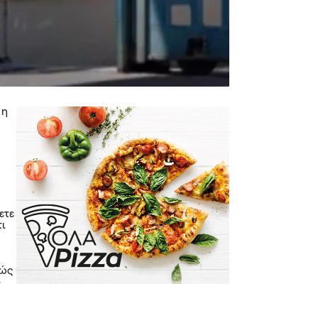
 η
ετε
τι
χώς
ό