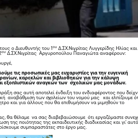
ου
τους ο Διευθυντής του 1
Δ.ΣΧ.Νιγρίτας Λυγγερίδης Ηλίας και
ου
2
Δ.ΣΧ.Νιγρίτας Αργυροπούλου Παναγιώτα αναφέρουν:
ουργέ,
ούμε τις προσωπικές μας ευχαριστίες για την ευγενική
ανίων, καρεκλών και βιβλιοθηκών για την κάλυψη
αι εξοπλιστικών αναγκών των σχολικών μας μονάδων.
πράξη σας αυτή αποτελεί ένδειξη του ενδιαφέροντος που δείχν
νική αναβάθμιση των σχολείων του νομού μας και ελπίζουμε ό
νητρο και για άλλους που θα επιθυμήσουν να μιμηθούν το
ας, θα θέλαμε να σας διαβεβαιώσουμε ότι εργαζόμαστε συνε
ίωση της ποιότητας της εκπαιδευτικής διαδικασίας και γι’ αυτ
ρίσκουμε συμπαραστάτες στο έργο μας.