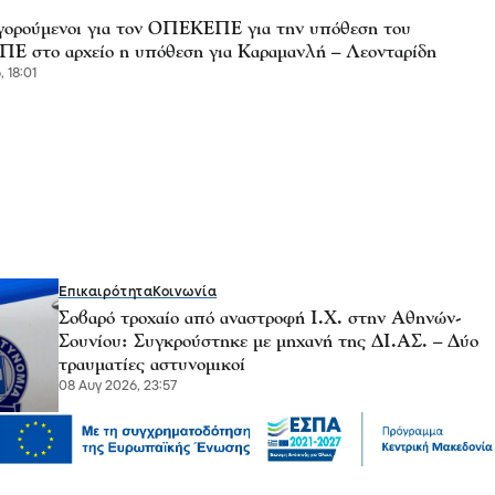
γορούμενοι για τον ΟΠΕΚΕΠΕ για την υπόθεση του
 στο αρχείο η υπόθεση για Καραμανλή – Λεονταρίδη
, 18:01
Επικαιρότητα
Κοινωνία
Σοβαρό τροχαίο από αναστροφή Ι.Χ. στην Αθηνών-
Σουνίου: Συγκρούστηκε με μηχανή της ΔΙ.ΑΣ. – Δύο
τραυματίες αστυνομικοί
08 Αυγ 2026, 23:57
Ψυχαγωγία
Ζώα
Παγκόσμια Ημέρα Γάτας: Τι θα μας έλεγε, εάν