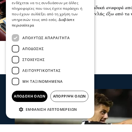
Σχόλια και...άλλα
ενδέχεται να τις συνδυάσουν με άλλες
ΟΠΕΚΕΠΕ - Σέρρες: Ειδική αναφορά απ
πληροφορίες που τους έχετε παράσχει ή
Μόνο ο Κώστας Καραμανλής έξω από τα 
που έχουν συλλέξει από τη χρήση των
υπηρεσιών τους από εσάς.
Διαβάστε
22 Ιου 2026, 18:33
περισσότερα
ΑΠΟΛΎΤΩΣ ΑΠΑΡΑΊΤΗΤΑ
ΑΠΌΔΟΣΗΣ
ΣΤΌΧΕΥΣΗΣ
ΛΕΙΤΟΥΡΓΙΚΌΤΗΤΑΣ
ΜΗ ΤΑΞΙΝΟΜΗΜΈΝΑ
ΑΠΟΔΟΧΉ ΌΛΩΝ
ΑΠΌΡΡΙΨΗ ΌΛΩΝ
ΕΜΦΆΝΙΣΗ ΛΕΠΤΟΜΕΡΕΙΏΝ