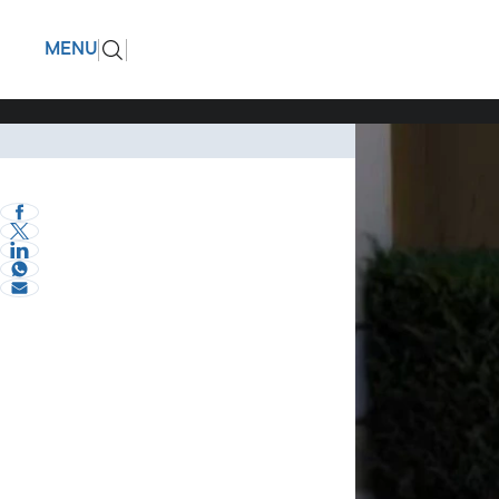
Οι Διευθ
ΠΙΣΩ
MENU
Ευχαρίστ
και εξοπ
Σερραικά Νέα
eVima Serres Team
1