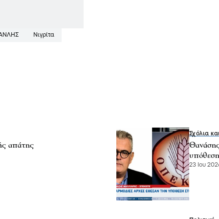
ΜΑΝΛΗΣ
Νιγρίτα
Σχόλια κα
ής απάτης
Θανάσης
υπόθεση
23 Ιου 2026