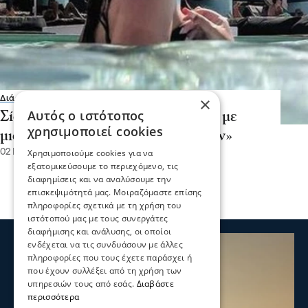
×
Διάφορα
Αυτός ο ιστότοπος
Σίσσυ Χρηστίδου: «Με κοιτούσαν με
χρησιμοποιεί cookies
μισό μάτι στην παραλία γυμνιστών»
02 Ιου 2023, 14:07
Χρησιμοποιούμε cookies για να
εξατομικεύσουμε το περιεχόμενο, τις
διαφημίσεις και να αναλύσουμε την
επισκεψιμότητά μας. Μοιραζόμαστε επίσης
πληροφορίες σχετικά με τη χρήση του
ιστότοπού μας με τους συνεργάτες
διαφήμισης και ανάλυσης, οι οποίοι
ενδέχεται να τις συνδυάσουν με άλλες
πληροφορίες που τους έχετε παράσχει ή
που έχουν συλλέξει από τη χρήση των
υπηρεσιών τους από εσάς.
Διαβάστε
περισσότερα